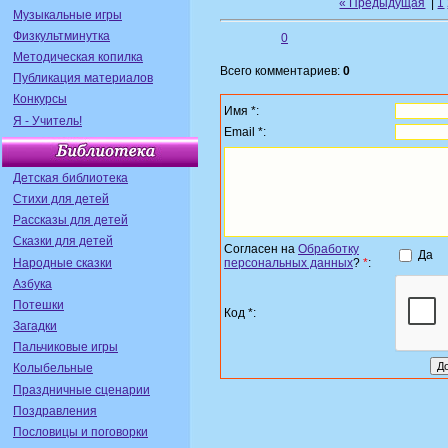
« Предыдущая
|
1
Музыкальные игры
Физкультминутка
0
Методическая копилка
Всего комментариев:
0
Публикация материалов
Конкурсы
Имя *:
Я - Учитель!
Email *:
Детская библиотека
Стихи для детей
Рассказы для детей
Сказки для детей
Согласен на
Обработку
Да
Народные сказки
персональных данных
?
*
:
Азбука
Потешки
Код *:
Загадки
Пальчиковые игры
Колыбельные
Праздничные сценарии
Поздравления
Пословицы и поговорки