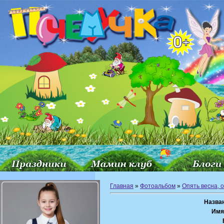
Главная
»
Фотоальбом
»
Опять весна, 
Назва
Имя