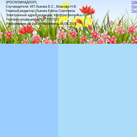
(РОСКОМНАДЗОР).
Обр
Соучредители: ИП Львова Е.С., Власова Н.В.
Пол
Главный редактор: Львова Елена Сергеевна
По
Электронный адрес редакции: info@pochemu4ka.ru
Телефон редакции: +79277797310
Информация на сайте обновлена: 06.08.2026