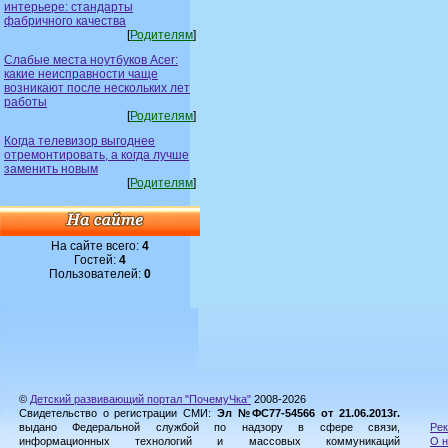
интерьере: стандарты
фабричного качества
[
Родителям
]
Слабые места ноутбуков Acer:
какие неисправности чаще
возникают после нескольких лет
работы
[
Родителям
]
Когда телевизор выгоднее
отремонтировать, а когда лучше
заменить новым
[
Родителям
]
На сайте всего:
4
Гостей:
4
Пользователей:
0
©
Детский развивающий портал "ПочемуЧка"
2008-2026
Свидетельство о регистрации СМИ:
Эл №ФС77-54566 от 21.06.2013г.
выдано Федеральной службой по надзору в сфере связи,
Рек
информационных технологий и массовых коммуникаций
О н