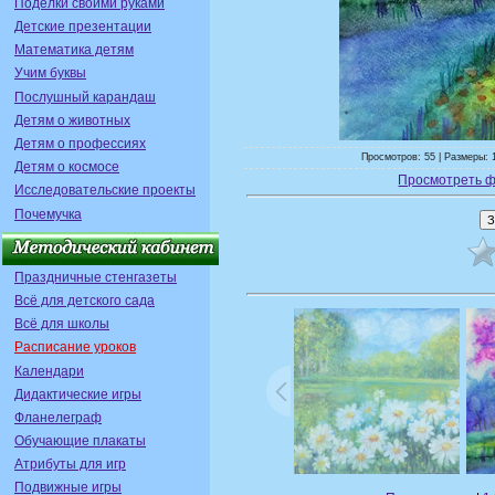
Поделки своими руками
Детские презентации
Математика детям
Учим буквы
Послушный карандаш
Детям о животных
Детям о профессиях
Просмотров: 55 | Размеры: 
Детям о космосе
Просмотреть ф
Исследовательские проекты
Почемучка
Праздничные стенгазеты
Всё для детского сада
Всё для школы
Расписание уроков
Календари
Дидактические игры
Фланелеграф
Обучающие плакаты
Атрибуты для игр
Подвижные игры