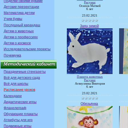
Поделки своими руками
Рисунки
Осипов Матвей
Детские презентации
6 лет
Математика детям
23.02.2021
Учим буквы
Послушный карандаш
Заяц зимой
Детям о животных
Детям о профессиях
Детям о космосе
Исследовательские проекты
Почемучка
Праздничные стенгазеты
Планета животных
Всё для детского сада
Рисунки
Всё для школы
Аглиуллина Виктория
6 лет
Расписание уроков
23.02.2021
Календари
Дидактические игры
Обезьянка
Фланелеграф
Обучающие плакаты
Атрибуты для игр
Подвижные игры