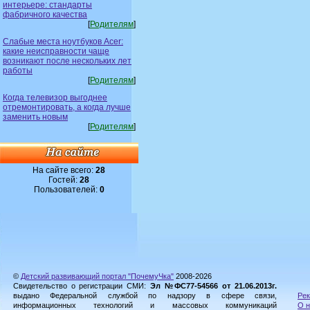
интерьере: стандарты
фабричного качества
[
Родителям
]
Слабые места ноутбуков Acer:
какие неисправности чаще
возникают после нескольких лет
работы
[
Родителям
]
Когда телевизор выгоднее
отремонтировать, а когда лучше
заменить новым
[
Родителям
]
На сайте всего:
28
Гостей:
28
Пользователей:
0
©
Детский развивающий портал "ПочемуЧка"
2008-2026
Свидетельство о регистрации СМИ:
Эл №ФС77-54566 от 21.06.2013г.
выдано Федеральной службой по надзору в сфере связи,
Рек
информационных технологий и массовых коммуникаций
О н