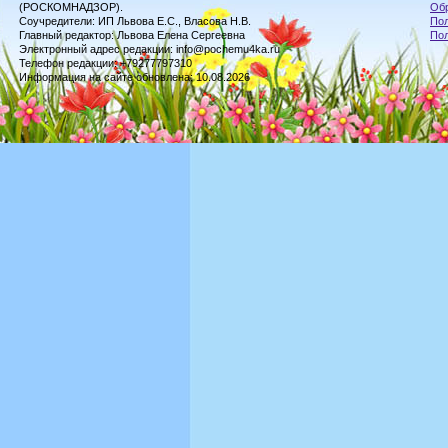
(РОСКОМНАДЗОР).
Обр
Соучредители: ИП Львова Е.С., Власова Н.В.
Пол
Главный редактор: Львова Елена Сергеевна
По
Электронный адрес редакции: info@pochemu4ka.ru
Телефон редакции: +79277797310
Информация на сайте обновлена: 10.08.2026