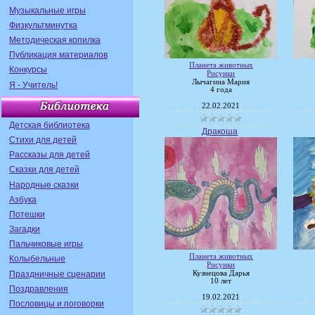
Музыкальные игры
Физкультминутка
Методическая копилка
Публикация материалов
Планета животных
Конкурсы
Рисунки
Лычагина Мария
Я - Учитель!
4 года
22.02.2021
Детская библиотека
Дракоша
Стихи для детей
Рассказы для детей
Сказки для детей
Народные сказки
Азбука
Потешки
Загадки
Пальчиковые игры
Планета животных
Колыбельные
Рисунки
Праздничные сценарии
Кузнецова Дарья
10 лет
Поздравления
19.02.2021
Пословицы и поговорки