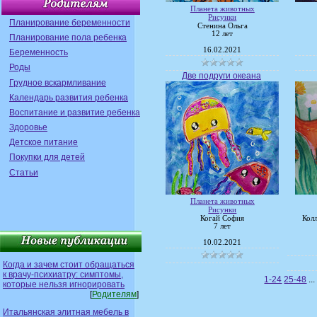
Планета животных
Рисунки
Планирование беременности
Стенина Ольга
12 лет
Планирование пола ребенка
16.02.2021
Беременность
Роды
Две подруги океана
Грудное вскармливание
Календарь развития ребенка
Воспитание и развитие ребенка
Здоровье
Детское питание
Покупки для детей
Статьи
Планета животных
Рисунки
Когай София
Кол
7 лет
10.02.2021
Когда и зачем стоит обращаться
к врачу-психиатру: симптомы,
1-24
25-48
...
которые нельзя игнорировать
[
Родителям
]
Итальянская элитная мебель в