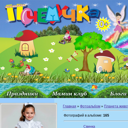
Главная
»
Фотоальбом
»
Планета живо
Фотографий в альбоме:
165
Свинка