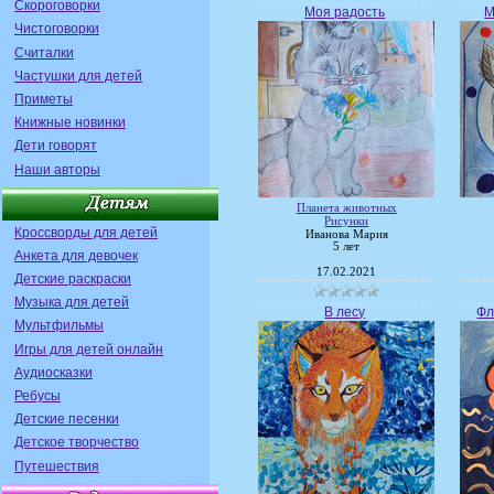
Скороговорки
Моя радость
М
Чистоговорки
Считалки
Частушки для детей
Приметы
Книжные новинки
Дети говорят
Наши авторы
Планета животных
Рисунки
Кроссворды для детей
Иванова Мария
5 лет
Анкета для девочек
17.02.2021
Детские раскраски
Музыка для детей
В лесу
Фл
Мультфильмы
Игры для детей онлайн
Аудиосказки
Ребусы
Детские песенки
Детское творчество
Путешествия