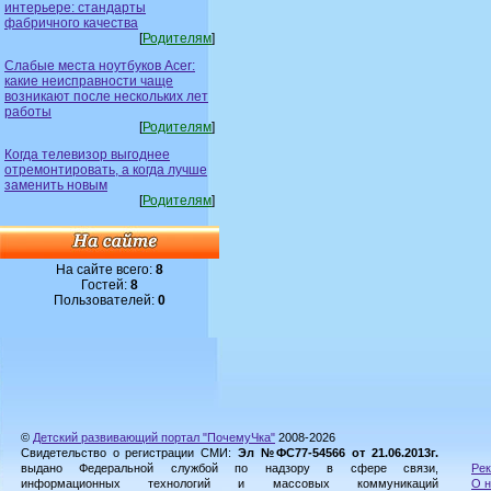
интерьере: стандарты
фабричного качества
[
Родителям
]
Слабые места ноутбуков Acer:
какие неисправности чаще
возникают после нескольких лет
работы
[
Родителям
]
Когда телевизор выгоднее
отремонтировать, а когда лучше
заменить новым
[
Родителям
]
На сайте всего:
8
Гостей:
8
Пользователей:
0
©
Детский развивающий портал "ПочемуЧка"
2008-2026
Свидетельство о регистрации СМИ:
Эл №ФС77-54566 от 21.06.2013г.
выдано Федеральной службой по надзору в сфере связи,
Рек
информационных технологий и массовых коммуникаций
О н