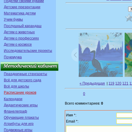
Поделки своими руками
Детские презентации
Математика детям
Учим буквы
Послушный карандаш
Детям о животных
Детям о профессиях
Детям о космосе
Исследовательские проекты
Почемучка
Праздничные стенгазеты
Всё для детского сада
« Предыдущая
|
119
120
121
1
Всё для школы
Расписание уроков
0
Календари
Всего комментариев:
0
Дидактические игры
Фланелеграф
Имя *:
Обучающие плакаты
Email *:
Атрибуты для игр
Подвижные игры