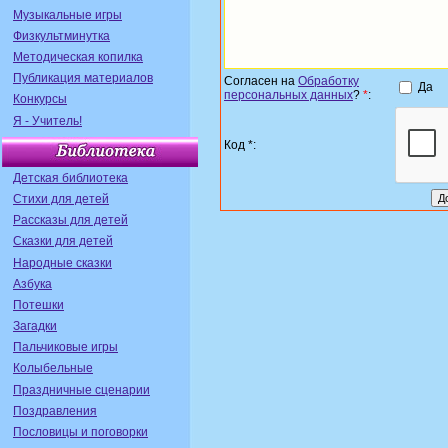
Музыкальные игры
Физкультминутка
Методическая копилка
Публикация материалов
Согласен на
Обработку
Да
персональных данных
?
*
:
Конкурсы
Я - Учитель!
Код *:
Детская библиотека
Стихи для детей
Рассказы для детей
Сказки для детей
Народные сказки
Азбука
Потешки
Загадки
Пальчиковые игры
Колыбельные
Праздничные сценарии
Поздравления
Пословицы и поговорки