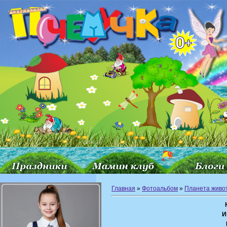
Главная
»
Фотоальбом
»
Планета живо
И