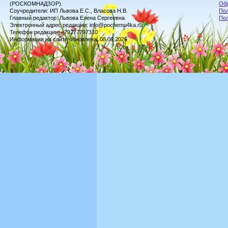
(РОСКОМНАДЗОР).
Обр
Соучредители: ИП Львова Е.С., Власова Н.В.
Пол
Главный редактор: Львова Елена Сергеевна
По
Электронный адрес редакции: info@pochemu4ka.ru
Телефон редакции: +79277797310
Информация на сайте обновлена: 08.08.2026