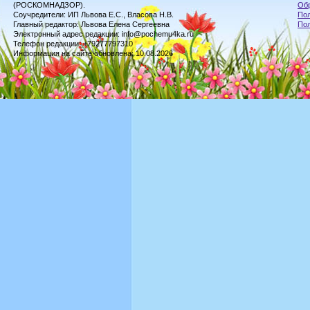
(РОСКОМНАДЗОР).
Обр
Соучредители: ИП Львова Е.С., Власова Н.В.
Пол
Главный редактор: Львова Елена Сергеевна
По
Электронный адрес редакции: info@pochemu4ka.ru
Телефон редакции: +79277797310
Информация на сайте обновлена: 10.08.2026