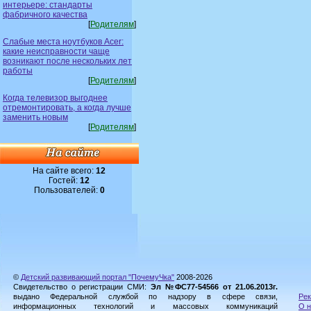
интерьере: стандарты
фабричного качества
[
Родителям
]
Слабые места ноутбуков Acer:
какие неисправности чаще
возникают после нескольких лет
работы
[
Родителям
]
Когда телевизор выгоднее
отремонтировать, а когда лучше
заменить новым
[
Родителям
]
На сайте всего:
12
Гостей:
12
Пользователей:
0
©
Детский развивающий портал "ПочемуЧка"
2008-2026
Свидетельство о регистрации СМИ:
Эл №ФС77-54566 от 21.06.2013г.
выдано Федеральной службой по надзору в сфере связи,
Рек
информационных технологий и массовых коммуникаций
О н