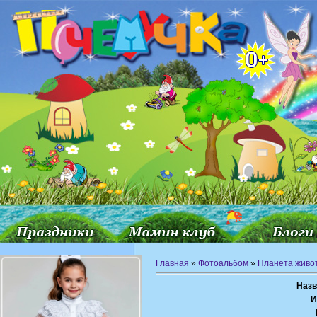
Главная
»
Фотоальбом
»
Планета живо
Назв
И