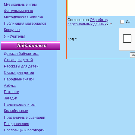
Музыкальные игры
Физкультминутка
Методическая копилка
Согласен на
Обработку
Да
Публикация материалов
персональных данных
?
*
:
Конкурсы
Я - Учитель!
Код *:
Детская библиотека
Стихи для детей
Рассказы для детей
Сказки для детей
Народные сказки
Азбука
Потешки
Загадки
Пальчиковые игры
Колыбельные
Праздничные сценарии
Поздравления
Пословицы и поговорки