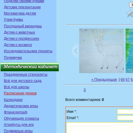
Поделки своими руками
Детские презентации
Математика детям
Учим буквы
Послушный карандаш
Детям о животных
Детям о профессиях
Детям о космосе
Исследовательские проекты
Почемучка
Праздничные стенгазеты
« Предыдущая
|
66
67
6
Всё для детского сада
Всё для школы
0
Расписание уроков
Календари
Всего комментариев:
0
Дидактические игры
Имя *:
Фланелеграф
Email *:
Обучающие плакаты
Атрибуты для игр
Подвижные игры