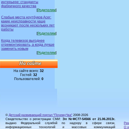
интерьере: стандарты
фабричного качества
[
Родителям
]
Слабые места ноутбуков Acer:
какие неисправности чаще
возникают после нескольких лет
работы
[
Родителям
]
Когда телевизор выгоднее
отремонтировать, а когда лучше
заменить новым
[
Родителям
]
На сайте всего:
32
Гостей:
32
Пользователей:
0
©
Детский развивающий портал "ПочемуЧка"
2008-2026
Свидетельство о регистрации СМИ:
Эл №ФС77-54566 от 21.06.2013г.
выдано Федеральной службой по надзору в сфере связи,
Рек
информационных технологий и массовых коммуникаций
О н