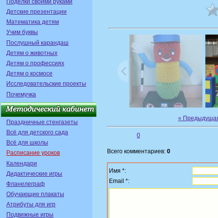
Поделки своими руками
Детские презентации
Математика детям
Учим буквы
Послушный карандаш
Детям о животных
Детям о профессиях
Детям о космосе
Исследовательские проекты
Почемучка
« Предыдуща
Праздничные стенгазеты
Всё для детского сада
0
Всё для школы
Всего комментариев:
0
Расписание уроков
Календари
Имя *:
Дидактические игры
Email *:
Фланелеграф
Обучающие плакаты
Атрибуты для игр
Подвижные игры