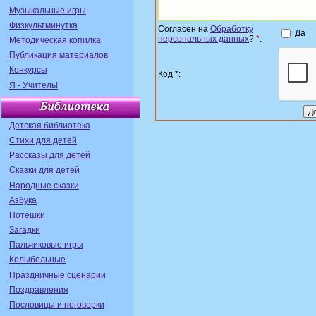
Музыкальные игры
Физкультминутка
Согласен на
Обработку
Да
персональных данных
?
*
:
Методическая копилка
Публикация материалов
Конкурсы
Код *:
Я - Учитель!
Детская библиотека
Стихи для детей
Рассказы для детей
Сказки для детей
Народные сказки
Азбука
Потешки
Загадки
Пальчиковые игры
Колыбельные
Праздничные сценарии
Поздравления
Пословицы и поговорки