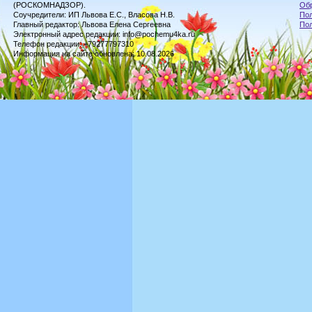
(РОСКОМНАДЗОР).
Обр
Соучредители: ИП Львова Е.С., Власова Н.В.
Пол
Главный редактор: Львова Елена Сергеевна
По
Электронный адрес редакции: info@pochemu4ka.ru
Телефон редакции: +79277797310
Информация на сайте обновлена: 10.08.2026