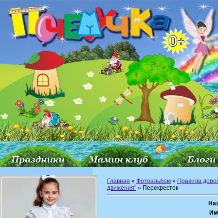
Главная
»
Фотоальбом
»
Правила доро
движения"
» Перекресток
На
Им