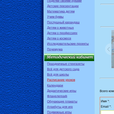
Поделки своими руками
Детские презентации
Математика детям
Учим буквы
Послушный карандаш
Детям о животных
Детям о профессиях
Детям о космосе
Исследовательские проекты
Почемучка
Праздничные стенгазеты
Всё для детского сада
Всё для школы
Расписание уроков
Календари
Дидактические игры
Всего ко
Фланелеграф
Имя *:
Обучающие плакаты
Email *:
Атрибуты для игр
Подвижные игры