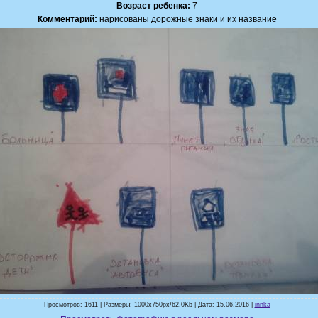
Возраст ребенка:
7
Комментарий:
нарисованы дорожные знаки и их название
Просмотров: 1611 | Размеры: 1000x750px/62.0Kb | Дата: 15.06.2016 |
innka