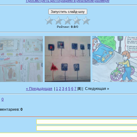
Просмотреть фотографию в реальном размере
Рейтинг
:
0.0
/
0
« Предыдущая
|
1
2
3
4
5
6
7
[
8
] |
Следующая »
0
мментариев:
0