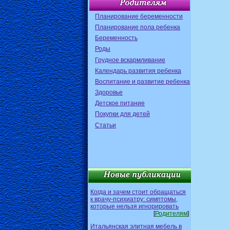
Планирование беременности
Планирование пола ребенка
Беременность
Роды
Грудное вскармливание
Календарь развития ребенка
Воспитание и развитие ребенка
Здоровье
Детское питание
Покупки для детей
Статьи
Когда и зачем стоит обращаться
к врачу-психиатру: симптомы,
которые нельзя игнорировать
[
Родителям
]
Итальянская элитная мебель в