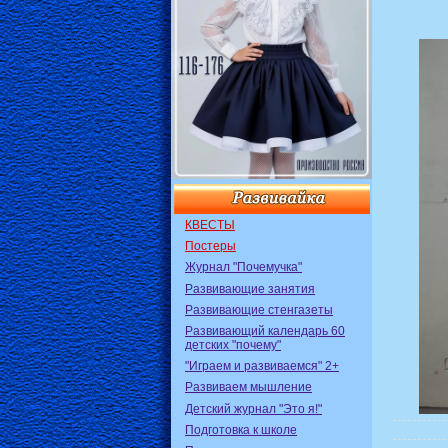
КВЕСТЫ
Постеры
Журнал "Почемучка"
Развивающие занятия
Развивающие стенгазеты
Развивающий календарь 60
детских "почему"
"Играем и развиваемся" 2+
Развиваем мышление
Детский журнал "Это я!"
Подготовка к школе