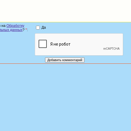
н на
Обработку
Да
льных данных
?
*
: