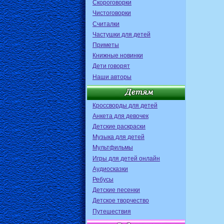
Скороговорки
Чистоговорки
Считалки
Частушки для детей
Приметы
Книжные новинки
Дети говорят
Наши авторы
Кроссворды для детей
Анкета для девочек
Детские раскраски
Музыка для детей
Мультфильмы
Игры для детей онлайн
Аудиосказки
Ребусы
Детские песенки
Детское творчество
Путешествия