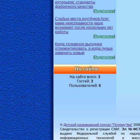
интерьере: стандарты
фабричного качества
[
Родителям
]
Слабые места ноутбуков Acer:
какие неисправности чаще
возникают после нескольких лет
работы
[
Родителям
]
Когда телевизор выгоднее
отремонтировать, а когда лучше
заменить новым
[
Родителям
]
На сайте всего:
3
Гостей:
3
Пользователей:
0
©
Детский развивающий портал "ПочемуЧка"
200
Свидетельство о регистрации СМИ:
Эл №ФС77-
выдано Федеральной службой по надз
информационных технологий и масс