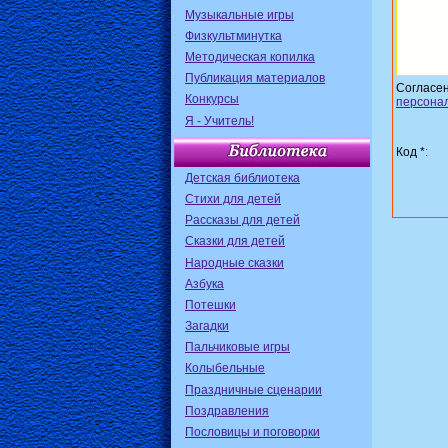
Музыкальные игры
Физкультминутка
Методическая копилка
Публикация материалов
Согласе
Конкурсы
персона
Я - Учитель!
Код *:
Детская библиотека
Стихи для детей
Рассказы для детей
Сказки для детей
Народные сказки
Азбука
Потешки
Загадки
Пальчиковые игры
Колыбельные
Праздничные сценарии
Поздравления
Пословицы и поговорки