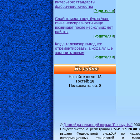
интерьере: стандарты
фабричного качества
[
Родителям
]
Слабые места ноутбуков Acer:
какие неисправности чаще
возникают после нескольких лет
работы
[
Родителям
]
Когда телевизор выгоднее
отремонтировать, а когда лучше
заменить новым
[
Родителям
]
На сайте всего:
18
Гостей:
18
Пользователей:
0
©
Детский развивающий портал "ПочемуЧка"
200
Свидетельство о регистрации СМИ:
Эл №ФС77-
выдано Федеральной службой по надз
информационных технологий и масс