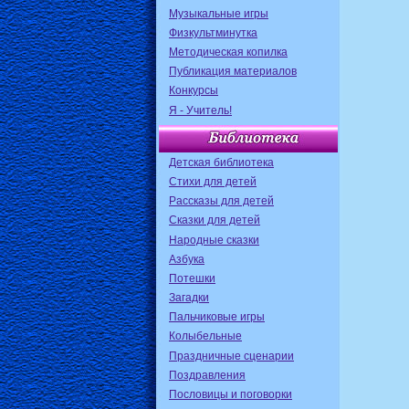
Музыкальные игры
Физкультминутка
Методическая копилка
Публикация материалов
Конкурсы
Я - Учитель!
Детская библиотека
Стихи для детей
Рассказы для детей
Сказки для детей
Народные сказки
Азбука
Потешки
Загадки
Пальчиковые игры
Колыбельные
Праздничные сценарии
Поздравления
Пословицы и поговорки