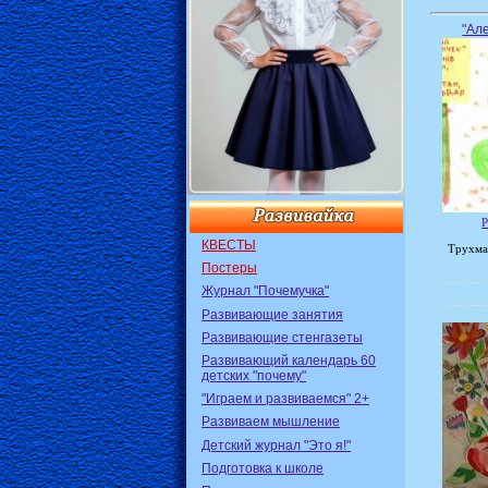
"Але
Р
КВЕСТЫ
Трухма
Постеры
Журнал "Почемучка"
Развивающие занятия
Развивающие стенгазеты
Развивающий календарь 60
детских "почему"
"Играем и развиваемся" 2+
Развиваем мышление
Детский журнал "Это я!"
Подготовка к школе