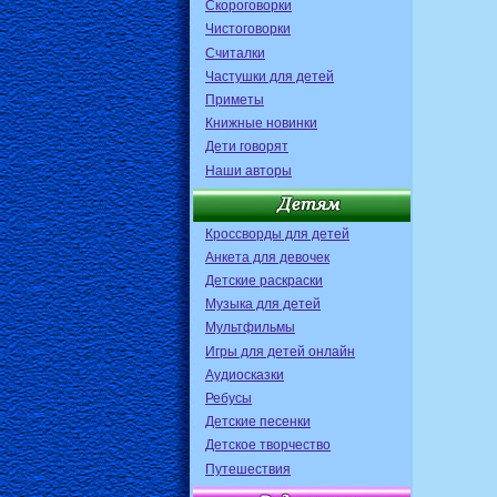
Скороговорки
Чистоговорки
Считалки
Частушки для детей
Приметы
Книжные новинки
Дети говорят
Наши авторы
Кроссворды для детей
Анкета для девочек
Детские раскраски
Музыка для детей
Мультфильмы
Игры для детей онлайн
Аудиосказки
Ребусы
Детские песенки
Детское творчество
Путешествия