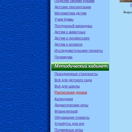
Поделки своими руками
Р
Детские презентации
Безру
Математика детям
Учим буквы
Послушный карандаш
Детям о животных
Детям о профессиях
Детям о космосе
Исследовательские проекты
Почемучка
Праздничные стенгазеты
Всё для детского сада
Всё для школы
Расписание уроков
Календари
Дидактические игры
Фланелеграф
Обучающие плакаты
Атрибуты для игр
Подвижные игры