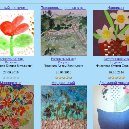
нький цветочек...
Поваленные деревья в тр...
Нарциссы
астительный мир
Растительный мир
Растительный мир
Рисунки
Рисунки
Поделки
нов Кирилл Витальевич
Черников Артём Евгеньевич
Филиппов Степан Серг
27.06.2016
26.06.2016
16.06.2016
Многоцветье
Мир растений
Для милой мамачк