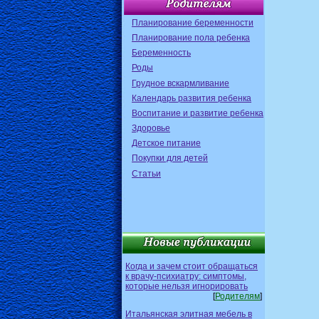
Планирование беременности
Планирование пола ребенка
Беременность
Роды
Грудное вскармливание
Календарь развития ребенка
Воспитание и развитие ребенка
Здоровье
Детское питание
Покупки для детей
Статьи
Когда и зачем стоит обращаться
к врачу-психиатру: симптомы,
которые нельзя игнорировать
[
Родителям
]
Итальянская элитная мебель в