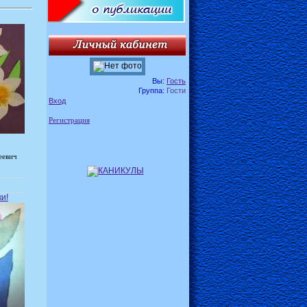
Вы:
Гость
Группа:
Гости
Вход
Регистрация
еевич
и!