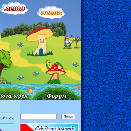
цы:
1
2
»
...