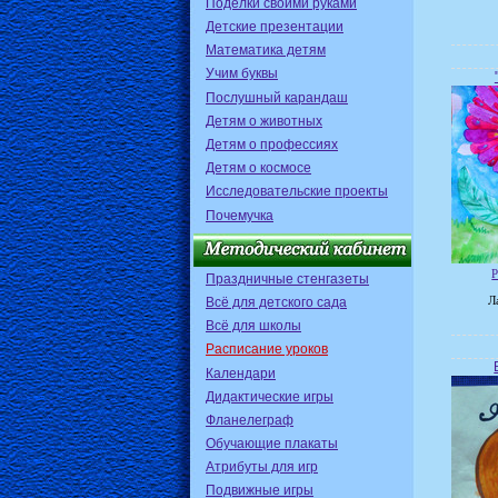
Поделки своими руками
Детские презентации
Математика детям
Учим буквы
Послушный карандаш
Детям о животных
Детям о профессиях
Детям о космосе
Исследовательские проекты
Почемучка
Р
Праздничные стенгазеты
Всё для детского сада
Л
Всё для школы
Расписание уроков
Календари
Дидактические игры
Фланелеграф
Обучающие плакаты
Атрибуты для игр
Подвижные игры