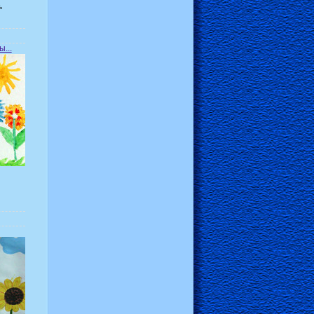
ь
...