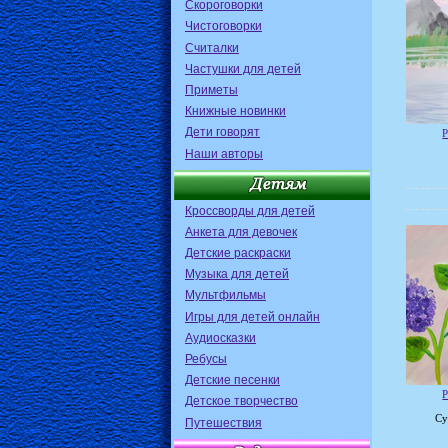
Скороговорки
Чистоговорки
Считалки
Частушки для детей
Приметы
Книжные новинки
Дети говорят
Р
Наши авторы
Кроссворды для детей
Анкета для девочек
Детские раскраски
Музыка для детей
Мультфильмы
Игры для детей онлайн
Аудиосказки
Ребусы
Детские песенки
Р
Детское творчество
Су
Путешествия