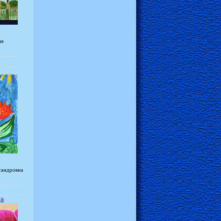
ия
сандровна
на