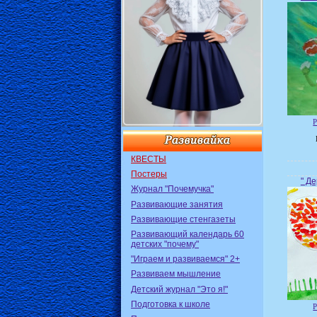
Р
КВЕСТЫ
Постеры
" Де
Журнал "Почемучка"
Развивающие занятия
Развивающие стенгазеты
Развивающий календарь 60
детских "почему"
"Играем и развиваемся" 2+
Развиваем мышление
Детский журнал "Это я!"
Подготовка к школе
Р