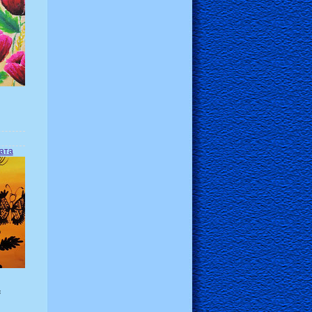
ата
я