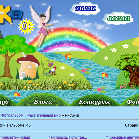
»
Фотоальбом
»
Растительный мир
» Рисунки
ий в альбоме:
45
Страни
 прицветниковый
" Ромашка, тюльпан...
" Красивые цветочк