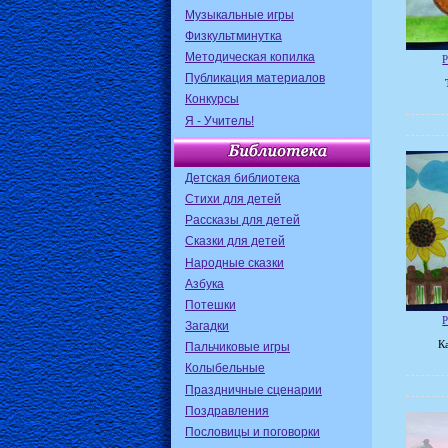
Музыкальные игры
Физкультминутка
Методическая копилка
Р
Публикация материалов
Конкурсы
Я - Учитель!
Детская библиотека
Стихи для детей
Рассказы для детей
Сказки для детей
Народные сказки
Азбука
Потешки
Р
Загадки
К
Пальчиковые игры
Колыбельные
Праздничные сценарии
Поздравления
Пословицы и поговорки