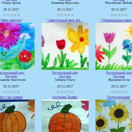
Очкин Артем
Новикова Кристина
Михайлова Любов
29.11.2017
29.11.2017
29.11.2017
" Мир цветов "
" Цветочный мир &q...
" Прекрасные цветы
астительный мир
Растительный мир
Растительный мир
Рисунки
Рисунки
Рисунки
азарева Анастасия
Зайцева Ольга
Журавлев Егор
29.11.2017
29.11.2017
29.11.2017
Вот так тыква!
Госпожа Тыква
Подсолнушки