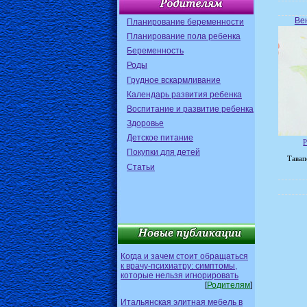
Ве
Планирование беременности
Планирование пола ребенка
Беременность
Роды
Грудное вскармливание
Календарь развития ребенка
Воспитание и развитие ребенка
Здоровье
Детское питание
Р
Покупки для детей
Тавап
Статьи
Когда и зачем стоит обращаться
к врачу-психиатру: симптомы,
которые нельзя игнорировать
[
Родителям
]
Итальянская элитная мебель в