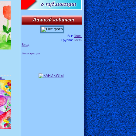
Вы:
Гость
Группа:
Гости
Вход
Регистрация
...