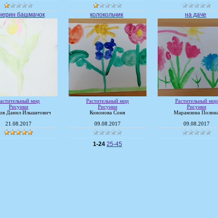
нерин башмачок
колокольчик
на даче
астительный мир
Растительный мир
Растительный мир
Рисунки
Рисунки
Рисунки
ов Данил Ильшатович
Кононова Соня
Марамзина Полин
21.08.2017
09.08.2017
09.08.2017
1-24
25-45