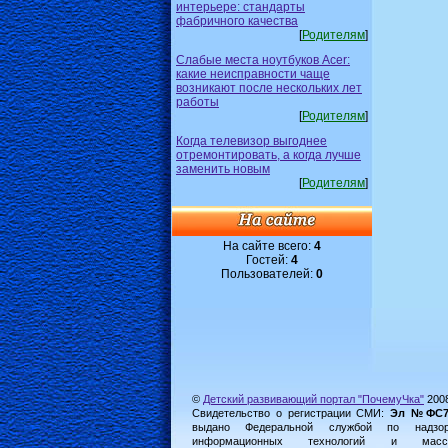
интерьере: стандарты
фабричного качества
[
Родителям
]
Слабые места ноутбуков Acer:
какие неисправности чаще
возникают после нескольких лет
работы
[
Родителям
]
Когда телевизор выгоднее
отремонтировать, а когда лучше
заменить новым
[
Родителям
]
На сайте всего:
4
Гостей:
4
Пользователей:
0
©
Детский развивающий портал "ПочемуЧка"
200
Свидетельство о регистрации СМИ:
Эл №ФС77-
выдано Федеральной службой по надз
информационных технологий и масс