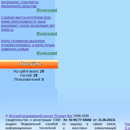
интерьере: стандарты
фабричного качества
[
Родителям
]
Слабые места ноутбуков Acer:
какие неисправности чаще
возникают после нескольких лет
работы
[
Родителям
]
Когда телевизор выгоднее
отремонтировать, а когда лучше
заменить новым
[
Родителям
]
На сайте всего:
29
Гостей:
29
Пользователей:
0
©
Детский развивающий портал "ПочемуЧка"
2008-2026
Свидетельство о регистрации СМИ:
Эл №ФС77-54566 от 21.06.2013г.
выдано Федеральной службой по надзору в сфере связи,
Рек
информационных технологий и массовых коммуникаций
О н