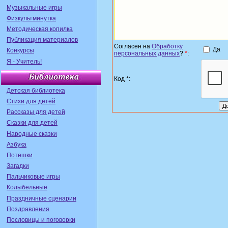
Музыкальные игры
Физкультминутка
Методическая копилка
Публикация материалов
Согласен на
Обработку
Да
Конкурсы
персональных данных
?
*
:
Я - Учитель!
Код *:
Детская библиотека
Стихи для детей
Рассказы для детей
Сказки для детей
Народные сказки
Азбука
Потешки
Загадки
Пальчиковые игры
Колыбельные
Праздничные сценарии
Поздравления
Пословицы и поговорки