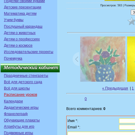
Поделки своими руками
Просмотров: 563 | Размеры
Детские презентации
Математика детям
Учим буквы
Послушный карандаш
Детям о животных
Детям о профессиях
Детям о космосе
Исследовательские проекты
Почемучка
Праздничные стенгазеты
Всё для детского сада
« Предыдущая
|
1
Всё для школы
Расписание уроков
0
Календари
Дидактические игры
Всего комментариев:
0
Фланелеграф
Обучающие плакаты
Имя *:
Атрибуты для игр
Email *:
Подвижные игры