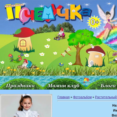
Главная
»
Фотоальбом
»
Растительный
На
Им
Воз