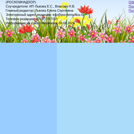
(РОСКОМНАДЗОР).
Обр
Соучредители: ИП Львова Е.С., Власова Н.В.
Пол
Главный редактор: Львова Елена Сергеевна
По
Электронный адрес редакции: info@pochemu4ka.ru
Телефон редакции: +79277797310
Информация на сайте обновлена: 09.08.2026