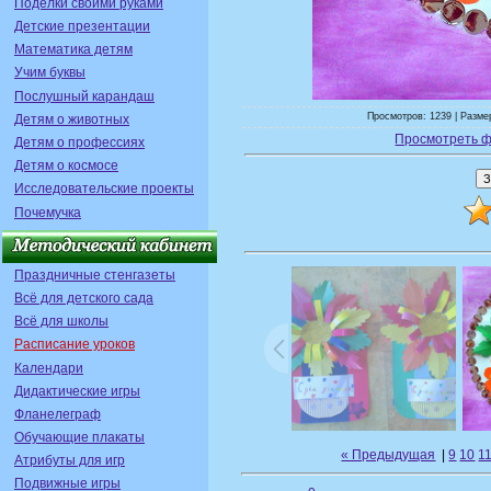
Поделки своими руками
Детские презентации
Математика детям
Учим буквы
Послушный карандаш
Просмотров: 1239 | Размер
Детям о животных
Просмотреть ф
Детям о профессиях
Детям о космосе
Исследовательские проекты
Почемучка
Праздничные стенгазеты
Всё для детского сада
Всё для школы
Расписание уроков
Календари
Дидактические игры
Фланелеграф
Обучающие плакаты
« Предыдущая
|
9
10
1
Атрибуты для игр
Подвижные игры