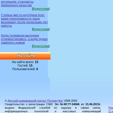
интерьере: стандарты
фабричного качества
[
Родителям
]
Слабые места ноутбуков Acer:
какие неисправности чаще
возникают после нескольких лет
работы
[
Родителям
]
Когда телевизор выгоднее
отремонтировать, а когда лучше
заменить новым
[
Родителям
]
На сайте всего:
15
Гостей:
15
Пользователей:
0
©
Детский развивающий портал "ПочемуЧка"
2008-2026
Свидетельство о регистрации СМИ:
Эл №ФС77-54566 от 21.06.2013г.
выдано Федеральной службой по надзору в сфере связи,
Рек
информационных технологий и массовых коммуникаций
О н