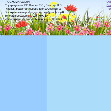
(РОСКОМНАДЗОР).
Обр
Соучредители: ИП Львова Е.С., Власова Н.В.
Пол
Главный редактор: Львова Елена Сергеевна
По
Электронный адрес редакции: info@pochemu4ka.ru
Телефон редакции: +79277797310
Информация на сайте обновлена: 07.08.2026