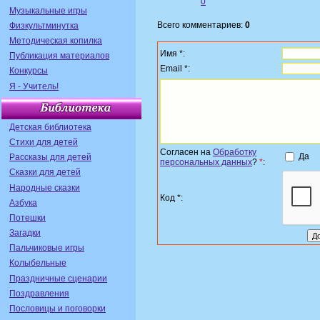
0
Музыкальные игры
Всего комментариев:
0
Физкультминутка
Методическая копилка
Имя *:
Публикация материалов
Email *:
Конкурсы
Я - Учитель!
Детская библиотека
Стихи для детей
Согласен на
Обработку
Да
Рассказы для детей
персональных данных
?
*
:
Сказки для детей
Народные сказки
Код *:
Азбука
Потешки
Загадки
Пальчиковые игры
Колыбельные
Праздничные сценарии
Поздравления
Пословицы и поговорки