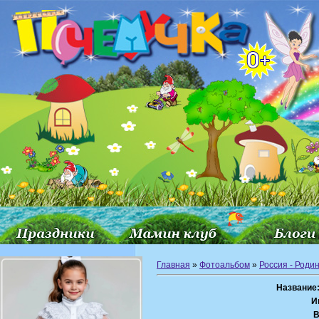
Главная
»
Фотоальбом
»
Россия - Роди
Название
И
В