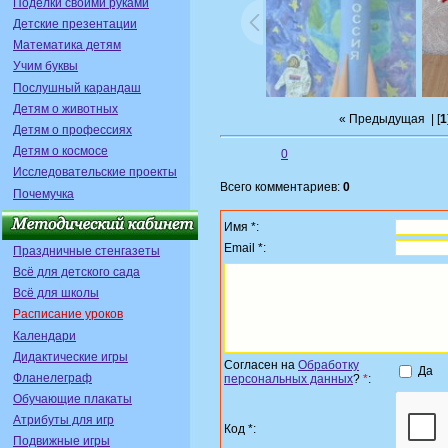
Поделки своими руками
Детские презентации
Математика детям
Учим буквы
Послушный карандаш
Детям о животных
« Предыдущая
| [
1
Детям о профессиях
Детям о космосе
0
Исследовательские проекты
Всего комментариев:
0
Почемучка
Имя *:
Email *:
Праздничные стенгазеты
Всё для детского сада
Всё для школы
Расписание уроков
Календари
Дидактические игры
Согласен на
Обработку
Да
Фланелеграф
персональных данных
?
*
:
Обучающие плакаты
Атрибуты для игр
Код *:
Подвижные игры