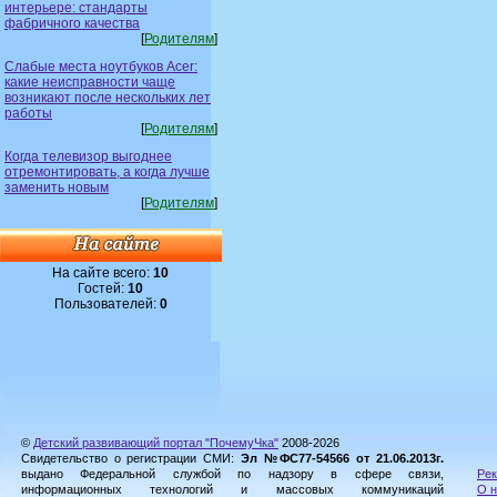
интерьере: стандарты
фабричного качества
[
Родителям
]
Слабые места ноутбуков Acer:
какие неисправности чаще
возникают после нескольких лет
работы
[
Родителям
]
Когда телевизор выгоднее
отремонтировать, а когда лучше
заменить новым
[
Родителям
]
На сайте всего:
10
Гостей:
10
Пользователей:
0
©
Детский развивающий портал "ПочемуЧка"
2008-2026
Свидетельство о регистрации СМИ:
Эл №ФС77-54566 от 21.06.2013г.
выдано Федеральной службой по надзору в сфере связи,
Рек
информационных технологий и массовых коммуникаций
О н