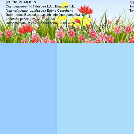
(РОСКОМНАДЗОР).
Обр
Соучредители: ИП Львова Е.С., Власова Н.В.
Пол
Главный редактор: Львова Елена Сергеевна
По
Электронный адрес редакции: info@pochemu4ka.ru
Телефон редакции: +79277797310
Информация на сайте обновлена: 07.08.2026