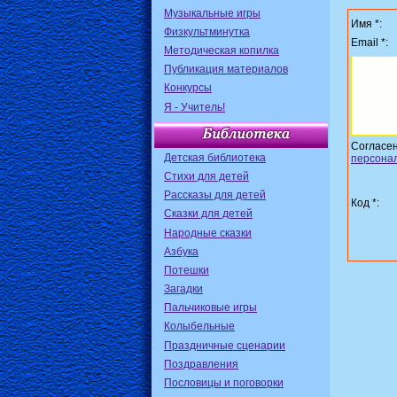
Музыкальные игры
Имя *:
Физкультминутка
Email *:
Методическая копилка
Публикация материалов
Конкурсы
Я - Учитель!
Согласе
Детская библиотека
персона
Стихи для детей
Рассказы для детей
Код *:
Сказки для детей
Народные сказки
Азбука
Потешки
Загадки
Пальчиковые игры
Колыбельные
Праздничные сценарии
Поздравления
Пословицы и поговорки