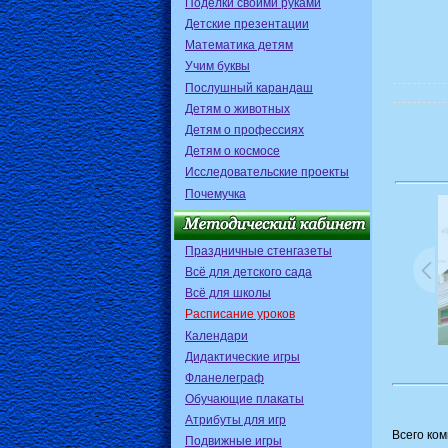
Поделки своими руками
Детские презентации
Математика детям
Учим буквы
Послушный карандаш
Детям о животных
Детям о профессиях
Детям о космосе
Исследовательские проекты
Почемучка
Праздничные стенгазеты
Всё для детского сада
Всё для школы
Расписание уроков
Календари
Дидактические игры
Фланелеграф
Обучающие плакаты
Атрибуты для игр
Всего ко
Подвижные игры