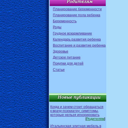
Планирование беременности
Планирование пола ребенка
Беременность
Роды
Грудное вскармливание
Календарь развития ребенка
Воспитание и развитие ребенка
Здоровье
Детское питание
Покупки для детей
Статьи
Когда и зачем стоит обращаться
к врачу-психиатру: симптомы,
которые нельзя игнорировать
[
Родителям
]
Итальянская элитная мебель в