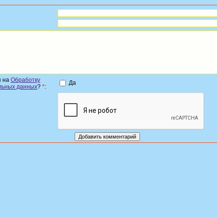
н на
Обработку
Да
льных данных
?
*
: