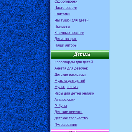
Скороговорки
Чистоговорки
Считалки
Частушки для детей
Приметы
Книжные новинки
Дети говорят
Наши авторы
Кроссворды для детей
Анкета для девочек
Детские раскраски
Музыка для детей
Мультфильмы
Игры для детей онлайн
Аудиосказки
Ребусы
Детские песенки
Детское творчество
Путешествия