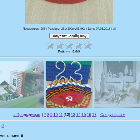
Просмотров: 688 | Размеры: 281x500px/83.9Kb | Дата: 07.03.2018 |
uli
Рейтинг
:
0.0
/
0
« Предыдущая
|
7
8
9
10
11
[
12
]
13
14
15
16
17
|
Следующая »
0
мментариев:
0