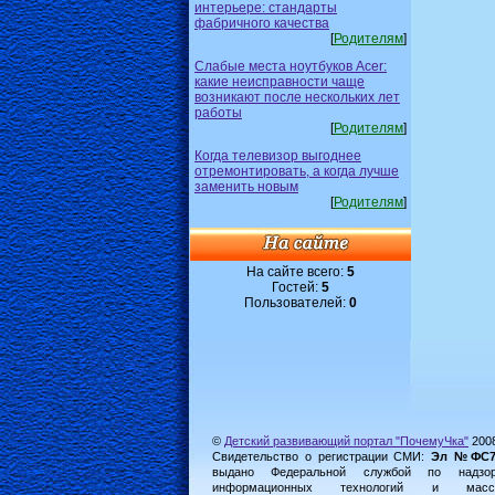
интерьере: стандарты
фабричного качества
[
Родителям
]
Слабые места ноутбуков Acer:
какие неисправности чаще
возникают после нескольких лет
работы
[
Родителям
]
Когда телевизор выгоднее
отремонтировать, а когда лучше
заменить новым
[
Родителям
]
На сайте всего:
5
Гостей:
5
Пользователей:
0
©
Детский развивающий портал "ПочемуЧка"
200
Свидетельство о регистрации СМИ:
Эл №ФС77-
выдано Федеральной службой по надз
информационных технологий и масс