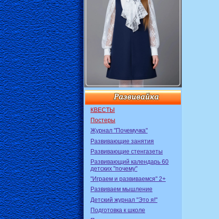
КВЕСТЫ
Постеры
Журнал "Почемучка"
Развивающие занятия
Развивающие стенгазеты
Развивающий календарь 60
детских "почему"
"Играем и развиваемся" 2+
Развиваем мышление
Детский журнал "Это я!"
Подготовка к школе