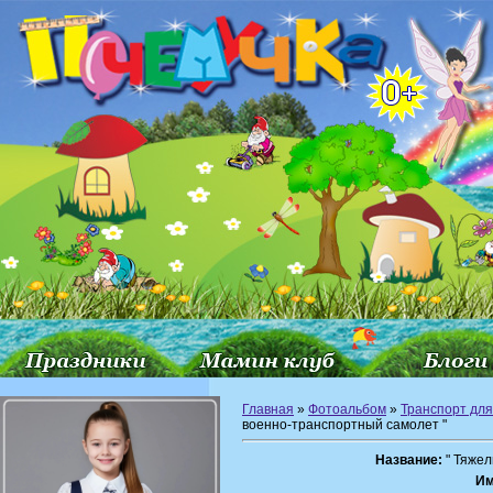
Главная
»
Фотоальбом
»
Транспорт для
военно-транспортный самолет "
Название:
" Тяжел
Им