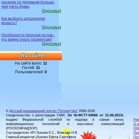
лазание по деревьям больше,
чем учить буквы
[
Здоровье
]
Как выбрать акушерскую
кровать?
[
Здоровье
]
Особенности биопсии на рак -
что важно знать пациентам?
[
Здоровье
]
На сайте всего:
11
Гостей:
11
Пользователей:
0
©
Детский развивающий портал "ПочемуЧка"
2008-2026
Свидетельство о регистрации СМИ:
Эл №ФС77-54566 от 21.06.2013г.
выдано Федеральной службой по надзору в сфере связи,
Рек
информационных технологий и массовых коммуникаций
О н
(РОСКОМНАДЗОР).
Обр
Соучредители: ИП Львова Е.С., Власова Н.В.
Пол
Главный редактор: Львова Елена Сергеевна
По