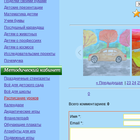
Поделки своими руками
Детские презентации
Математика детям
Учим буквы
Послушный карандаш
Детям о животных
Детям о профессиях
Детям о космосе
Исследовательские проекты
Почемучка
Праздничные стенгазеты
« Предыдущая
|
23
24
2
Всё для детского сада
Всё для школы
0
Расписание уроков
Всего комментариев:
0
Календари
Дидактические игры
Имя *:
Фланелеграф
Email *:
Обучающие плакаты
Атрибуты для игр
Подвижные игры