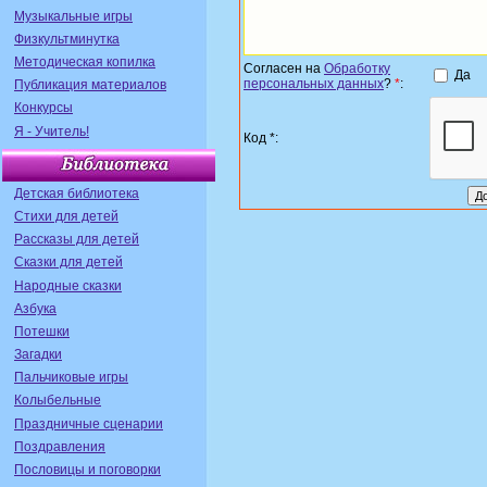
Музыкальные игры
Физкультминутка
Методическая копилка
Согласен на
Обработку
Да
персональных данных
?
*
:
Публикация материалов
Конкурсы
Я - Учитель!
Код *:
Детская библиотека
Стихи для детей
Рассказы для детей
Сказки для детей
Народные сказки
Азбука
Потешки
Загадки
Пальчиковые игры
Колыбельные
Праздничные сценарии
Поздравления
Пословицы и поговорки