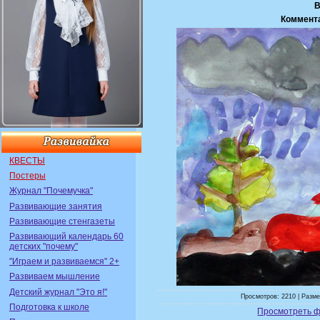
В
Коммент
КВЕСТЫ
Постеры
Журнал "Почемучка"
Развивающие занятия
Развивающие стенгазеты
Развивающий календарь 60
детских "почему"
"Играем и развиваемся" 2+
Развиваем мышление
Детский журнал "Это я!"
Просмотров: 2210 | Разме
Подготовка к школе
Просмотреть ф