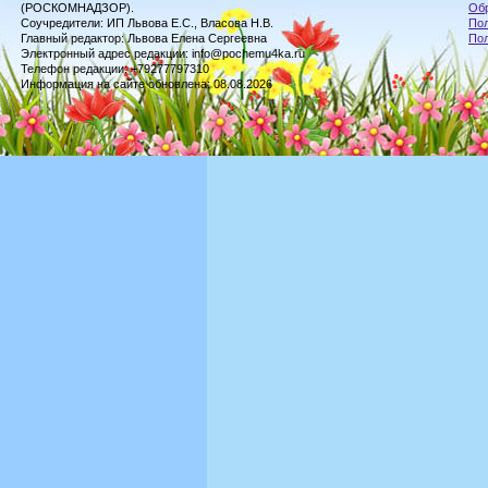
(РОСКОМНАДЗОР).
Обр
Соучредители: ИП Львова Е.С., Власова Н.В.
Пол
Главный редактор: Львова Елена Сергеевна
По
Электронный адрес редакции: info@pochemu4ka.ru
Телефон редакции: +79277797310
Информация на сайте обновлена: 08.08.2026