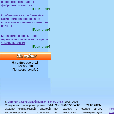
интерьере: стандарты
фабричного качества
[
Родителям
]
Слабые места ноутбуков Acer:
какие неисправности чаще
возникают после нескольких лет
работы
[
Родителям
]
Когда телевизор выгоднее
отремонтировать, а когда лучше
заменить новым
[
Родителям
]
На сайте всего:
18
Гостей:
18
Пользователей:
0
©
Детский развивающий портал "ПочемуЧка"
2008-2026
Свидетельство о регистрации СМИ:
Эл №ФС77-54566 от 21.06.2013г.
выдано Федеральной службой по надзору в сфере связи,
Рек
информационных технологий и массовых коммуникаций
О н