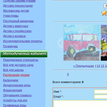
Поделки своими руками
Детские презентации
Математика детям
Учим буквы
Послушный карандаш
Детям о животных
Детям о профессиях
Детям о космосе
Исследовательские проекты
Почемучка
Праздничные стенгазеты
Всё для детского сада
« Предыдущая
|
14
15
1
Всё для школы
0
Расписание уроков
Календари
Всего комментариев:
0
Дидактические игры
Фланелеграф
Имя *:
Обучающие плакаты
Email *:
Атрибуты для игр
Подвижные игры