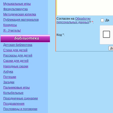
Музыкальные игры
Физкультминутка
Методическая копилка
Согласен на
Обработку
Публикация материалов
Да
персональных данных
?
*
:
Конкурсы
Я - Учитель!
Код *:
Детская библиотека
Стихи для детей
Рассказы для детей
Сказки для детей
Народные сказки
Азбука
Потешки
Загадки
Пальчиковые игры
Колыбельные
Праздничные сценарии
Поздравления
Пословицы и поговорки