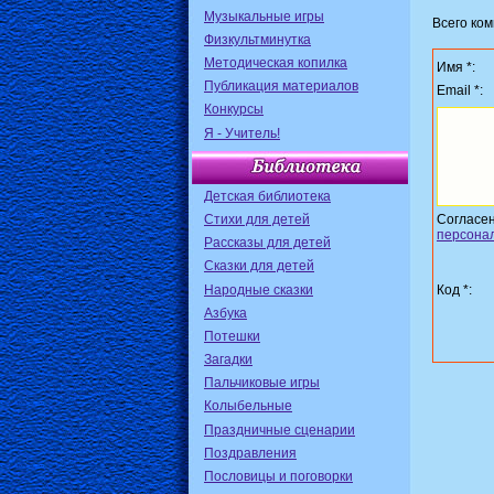
Музыкальные игры
Всего ко
Физкультминутка
Методическая копилка
Имя *:
Публикация материалов
Email *:
Конкурсы
Я - Учитель!
Детская библиотека
Стихи для детей
Согласе
персона
Рассказы для детей
Сказки для детей
Народные сказки
Код *:
Азбука
Потешки
Загадки
Пальчиковые игры
Колыбельные
Праздничные сценарии
Поздравления
Пословицы и поговорки