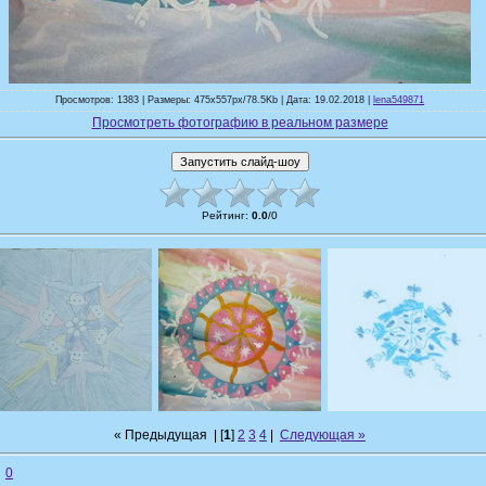
Просмотров: 1383 | Размеры: 475x557px/78.5Kb | Дата: 19.02.2018 |
lena549871
Просмотреть фотографию в реальном размере
Рейтинг
:
0.0
/
0
« Предыдущая
| [
1
]
2
3
4
|
Следующая »
0