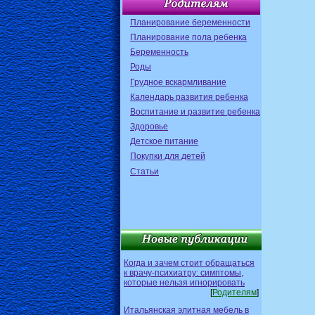
Планирование беременности
Планирование пола ребенка
Беременность
Роды
Грудное вскармливание
Календарь развития ребенка
Воспитание и развитие ребенка
Здоровье
Детское питание
Покупки для детей
Статьи
Когда и зачем стоит обращаться
к врачу-психиатру: симптомы,
которые нельзя игнорировать
[
Родителям
]
Итальянская элитная мебель в