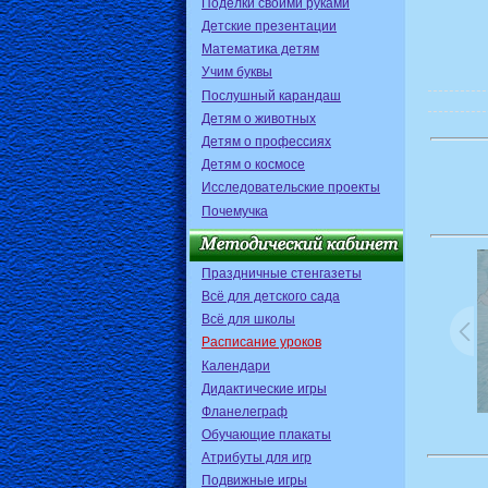
Поделки своими руками
Детские презентации
Математика детям
Учим буквы
Послушный карандаш
Детям о животных
Детям о профессиях
Детям о космосе
Исследовательские проекты
Почемучка
Праздничные стенгазеты
Всё для детского сада
Всё для школы
Расписание уроков
Календари
Дидактические игры
Фланелеграф
Обучающие плакаты
Атрибуты для игр
Подвижные игры