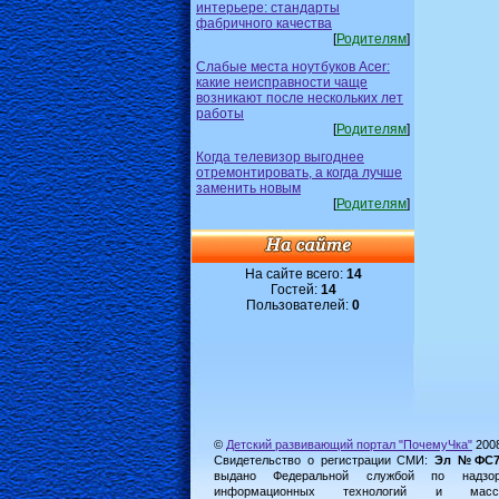
интерьере: стандарты
фабричного качества
[
Родителям
]
Слабые места ноутбуков Acer:
какие неисправности чаще
возникают после нескольких лет
работы
[
Родителям
]
Когда телевизор выгоднее
отремонтировать, а когда лучше
заменить новым
[
Родителям
]
На сайте всего:
14
Гостей:
14
Пользователей:
0
©
Детский развивающий портал "ПочемуЧка"
200
Свидетельство о регистрации СМИ:
Эл №ФС77-
выдано Федеральной службой по надз
информационных технологий и масс