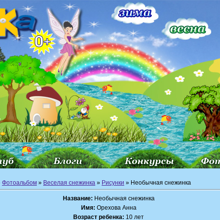
»
Фотоальбом
»
Веселая снежинка
»
Рисунки
» Необычная снежинка
Название:
Необычная снежинка
Имя:
Орехова Анна
Возраст ребенка:
10 лет