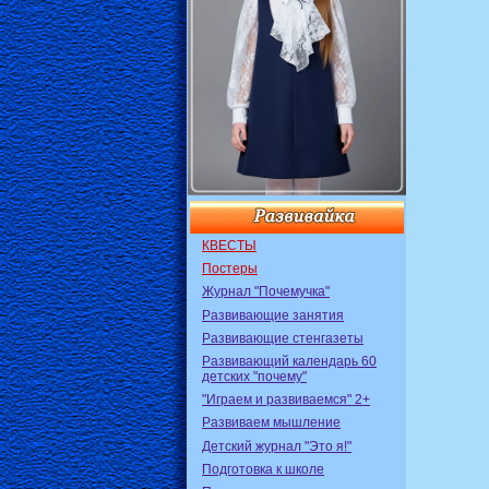
КВЕСТЫ
Постеры
Журнал "Почемучка"
Развивающие занятия
Развивающие стенгазеты
Развивающий календарь 60
детских "почему"
"Играем и развиваемся" 2+
Развиваем мышление
Детский журнал "Это я!"
Подготовка к школе