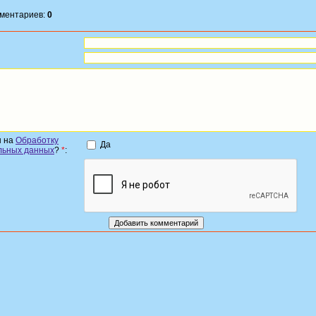
мментариев:
0
н на
Обработку
Да
льных данных
?
*
: