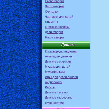
Скороговорки
Чистоговорки
Считалки
Частушки для детей
Приметы
Книжные новинки
Дети говорят
Наши авторы
Кроссворды для детей
Анкета для девочек
Детские раскраски
Музыка для детей
Мультфильмы
Игры для детей онлайн
Аудиосказки
Ребусы
Детские песенки
Детское творчество
Путешествия