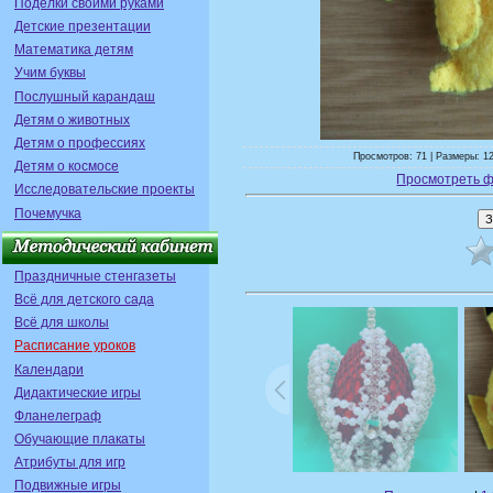
Поделки своими руками
Детские презентации
Математика детям
Учим буквы
Послушный карандаш
Детям о животных
Детям о профессиях
Просмотров: 71 | Размеры: 12
Детям о космосе
Просмотреть ф
Исследовательские проекты
Почемучка
Праздничные стенгазеты
Всё для детского сада
Всё для школы
Расписание уроков
Календари
Дидактические игры
Фланелеграф
Обучающие плакаты
Атрибуты для игр
Подвижные игры