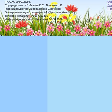
(РОСКОМНАДЗОР).
Обр
Соучредители: ИП Львова Е.С., Власова Н.В.
Пол
Главный редактор: Львова Елена Сергеевна
По
Электронный адрес редакции: info@pochemu4ka.ru
Телефон редакции: +79277797310
Информация на сайте обновлена: 08.08.2026