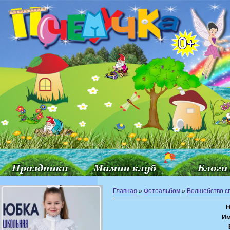
Главная
»
Фотоальбом
»
Волшебство с
Н
Им