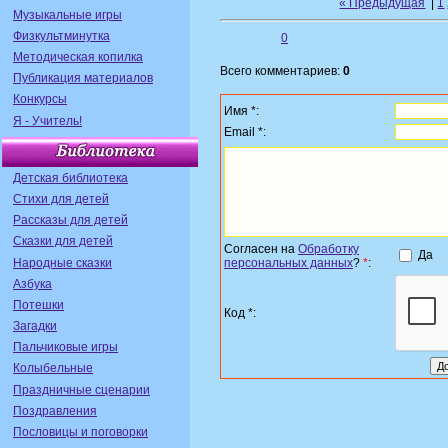
« Предыдущая
|
1
Музыкальные игры
Физкультминутка
0
Методическая копилка
Всего комментариев:
0
Публикация материалов
Конкурсы
Имя *:
Я - Учитель!
Email *:
Детская библиотека
Стихи для детей
Рассказы для детей
Сказки для детей
Согласен на
Обработку
Да
Народные сказки
персональных данных
?
*
:
Азбука
Потешки
Код *:
Загадки
Пальчиковые игры
Колыбельные
Праздничные сценарии
Поздравления
Пословицы и поговорки