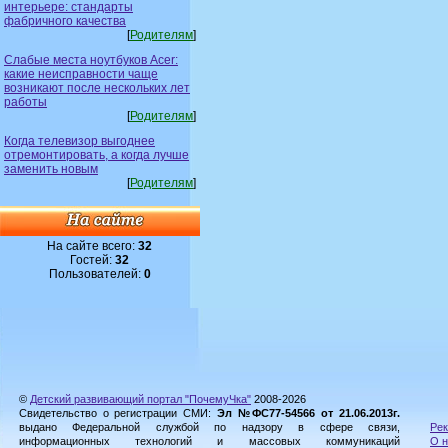
интерьере: стандарты
фабричного качества
[
Родителям
]
Слабые места ноутбуков Acer:
какие неисправности чаще
возникают после нескольких лет
работы
[
Родителям
]
Когда телевизор выгоднее
отремонтировать, а когда лучше
заменить новым
[
Родителям
]
На сайте всего:
32
Гостей:
32
Пользователей:
0
©
Детский развивающий портал "ПочемуЧка"
2008-2026
Свидетельство о регистрации СМИ:
Эл №ФС77-54566 от 21.06.2013г.
выдано Федеральной службой по надзору в сфере связи,
Рек
информационных технологий и массовых коммуникаций
О н