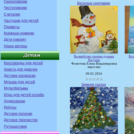
Скороговорки
Веселые снеговики
Чистоговорки
Считалки
Частушки для детей
Приметы
Книжные новинки
Дети говорят
Наши авторы
Волшебство своими руками
Вол
Рисунки
Кроссворды для детей
Фомичева Елена Владимировна
взрослые
Анкета для девочек
09.01.2024
Детские раскраски
Музыка для детей
Зимняя сказка
Мультфильмы
Игры для детей онлайн
Аудиосказки
Ребусы
Детские песенки
Детское творчество
Путешествия