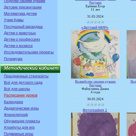
Поделки своими руками
Рисунки
Ерёмин Егор
Детские презентации
11 лет
Математика детям
31.05.2024
Учим буквы
Послушный карандаш
«Детский МИР»
Детям о животных
Детям о профессиях
Детям о космосе
Исследовательские проекты
Почемучка
Праздничные стенгазеты
Волшебство своими руками
Вол
Всё для детского сада
Рисунки
Всё для школы
Файзуллина Диана
4 года
Расписание уроков
30.05.2024
Календари
Дидактические игры
Фотография 1
Фланелеграф
Обучающие плакаты
Атрибуты для игр
Подвижные игры