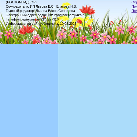
(РОСКОМНАДЗОР).
Обр
Соучредители: ИП Львова Е.С., Власова Н.В.
Пол
Главный редактор: Львова Елена Сергеевна
По
Электронный адрес редакции: info@pochemu4ka.ru
Телефон редакции: +79277797310
Информация на сайте обновлена: 10.08.2026