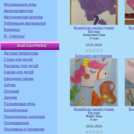
Музыкальные игры
Физкультминутка
Методическая копилка
Публикация материалов
Волшебство своими руками
Вол
Конкурсы
Рисунки
Алексеева Саша
Я - Учитель!
2 года
23.01.2024
Детская библиотека
Хорошее настроение
Стихи для детей
Рассказы для детей
Сказки для детей
Народные сказки
Азбука
Потешки
Загадки
Пальчиковые игры
Волшебство своими руками
Вол
Колыбельные
Рисунки
Праздничные сценарии
Флайт Лана
8 лет
Поздравления
10.01.2024
Пословицы и поговорки