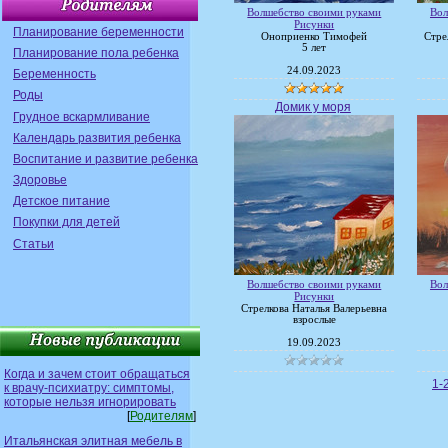
Волшебство своими руками
Вол
Рисунки
Планирование беременности
Оноприенко Тимофей
Стре
5 лет
Планирование пола ребенка
24.09.2023
Беременность
Роды
Домик у моря
Грудное вскармливание
Календарь развития ребенка
Воспитание и развитие ребенка
Здоровье
Детское питание
Покупки для детей
Статьи
Волшебство своими руками
Вол
Рисунки
Стрелкова Наталья Валерьевна
взрослые
19.09.2023
Когда и зачем стоит обращаться
1-
к врачу-психиатру: симптомы,
которые нельзя игнорировать
[
Родителям
]
Итальянская элитная мебель в