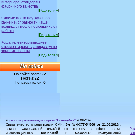
интерьере: стандарты
фабричного качества
[
Родителям
]
Слабые места ноутбуков Acer:
какие неисправности чаще
возникают после нескольких лет
работы
[
Родителям
]
Когда телевизор выгоднее
отремонтировать, а когда лучше
заменить новым
[
Родителям
]
На сайте всего:
22
Гостей:
22
Пользователей:
0
©
Детский развивающий портал "ПочемуЧка"
2008-2026
Свидетельство о регистрации СМИ:
Эл №ФС77-54566 от 21.06.2013г.
выдано Федеральной службой по надзору в сфере связи,
Рек
информационных технологий и массовых коммуникаций
О н