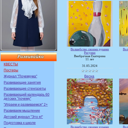
Волшебство своими руками
Вол
Рисунки
Внебрачная Екатерина
11 лет
КВЕСТЫ
31.05.2024
Постеры
Весна
Журнал "Почемучка"
Развивающие занятия
Развивающие стенгазеты
Развивающий календарь 60
детских "почему"
"Играем и развиваемся" 2+
Развиваем мышление
Детский журнал "Это я!"
Подготовка к школе
Волшебство своими руками
Вол