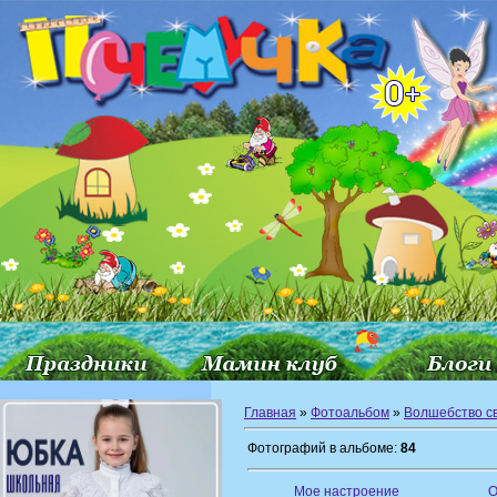
Главная
»
Фотоальбом
»
Волшебство с
Фотографий в альбоме:
84
Мое настроение
О