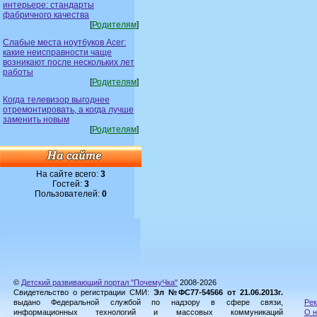
интерьере: стандарты
фабричного качества
[
Родителям
]
Слабые места ноутбуков Acer:
какие неисправности чаще
возникают после нескольких лет
работы
[
Родителям
]
Когда телевизор выгоднее
отремонтировать, а когда лучше
заменить новым
[
Родителям
]
На сайте всего:
3
Гостей:
3
Пользователей:
0
©
Детский развивающий портал "ПочемуЧка"
2008-2026
Свидетельство о регистрации СМИ:
Эл №ФС77-54566 от 21.06.2013г.
выдано Федеральной службой по надзору в сфере связи,
Рек
информационных технологий и массовых коммуникаций
О н