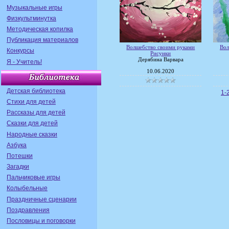
Музыкальные игры
Физкультминутка
Методическая копилка
Публикация материалов
Волшебство своими руками
Вол
Конкурсы
Рисунки
Дерябина Варвара
Я - Учитель!
10.06.2020
Детская библиотека
1-
Стихи для детей
Рассказы для детей
Сказки для детей
Народные сказки
Азбука
Потешки
Загадки
Пальчиковые игры
Колыбельные
Праздничные сценарии
Поздравления
Пословицы и поговорки