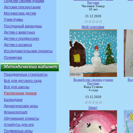
Поделки своими руками
Рисунки
Чистяков Тимур
Детские презентации
10 лет
Математика детям
21.12.2020
Учим буквы
Послушный карандаш
Мой снеговик
Детям о животных
Детям о профессиях
Детям о космосе
Исследовательские проекты
Почемучка
Праздничные стенгазеты
Волшебство своими руками
Вол
Всё для детского сада
Рисунки
Всё для школы
Кира Гуляева
4 года
Расписание уроков
13.12.2020
Календари
Дидактические игры
Закат
Фланелеграф
Обучающие плакаты
Атрибуты для игр
Подвижные игры