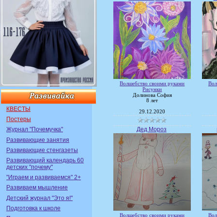
Волшебство своими руками
Вол
Рисунки
Долинова София
8 лет
КВЕСТЫ
29.12.2020
Постеры
Дед Мороз
Журнал "Почемучка"
Развивающие занятия
Развивающие стенгазеты
Развивающий календарь 60
детских "почему"
"Играем и развиваемся" 2+
Развиваем мышление
Детский журнал "Это я!"
Подготовка к школе
Волшебство своими руками
Вол