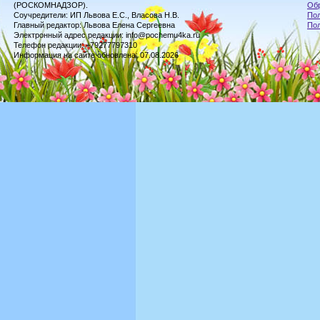
(РОСКОМНАДЗОР).
Обр
Соучредители: ИП Львова Е.С., Власова Н.В.
Пол
Главный редактор: Львова Елена Сергеевна
По
Электронный адрес редакции: info@pochemu4ka.ru
Телефон редакции: +79277797310
Информация на сайте обновлена: 07.08.2026