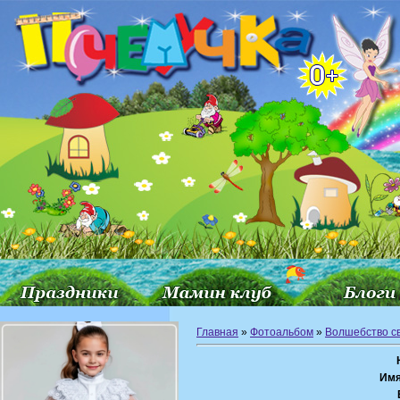
Главная
»
Фотоальбом
»
Волшебство с
Имя