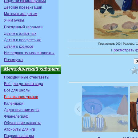
Поделки своими руками
Детские презентации
Математика детям
Учим буквы
Послушный карандаш
Детям о животных
Детям о профессиях
Просмотров: 200 | Размеры: 1
Детям о космосе
Просмотреть ф
Исследовательские проекты
Почемучка
Праздничные стенгазеты
Всё для детского сада
Всё для школы
Расписание уроков
Календари
Дидактические игры
Фланелеграф
Обучающие плакаты
Атрибуты для игр
Подвижные игры