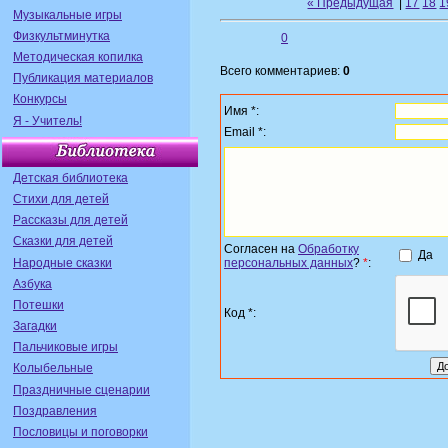
« Предыдущая
|
17
18
1
Музыкальные игры
Физкультминутка
0
Методическая копилка
Всего комментариев:
0
Публикация материалов
Конкурсы
Имя *:
Я - Учитель!
Email *:
Детская библиотека
Стихи для детей
Рассказы для детей
Сказки для детей
Согласен на
Обработку
Да
Народные сказки
персональных данных
?
*
:
Азбука
Потешки
Код *:
Загадки
Пальчиковые игры
Колыбельные
Праздничные сценарии
Поздравления
Пословицы и поговорки