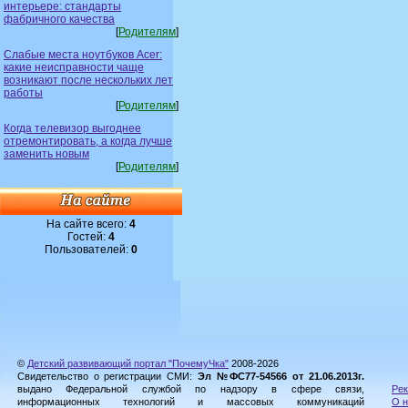
интерьере: стандарты
фабричного качества
[
Родителям
]
Слабые места ноутбуков Acer:
какие неисправности чаще
возникают после нескольких лет
работы
[
Родителям
]
Когда телевизор выгоднее
отремонтировать, а когда лучше
заменить новым
[
Родителям
]
На сайте всего:
4
Гостей:
4
Пользователей:
0
©
Детский развивающий портал "ПочемуЧка"
2008-2026
Свидетельство о регистрации СМИ:
Эл №ФС77-54566 от 21.06.2013г.
выдано Федеральной службой по надзору в сфере связи,
Рек
информационных технологий и массовых коммуникаций
О н