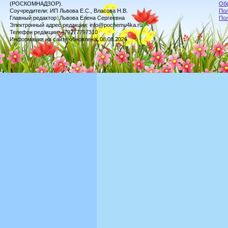
(РОСКОМНАДЗОР).
Обр
Соучредители: ИП Львова Е.С., Власова Н.В.
Пол
Главный редактор: Львова Елена Сергеевна
По
Электронный адрес редакции: info@pochemu4ka.ru
Телефон редакции: +79277797310
Информация на сайте обновлена: 08.08.2026