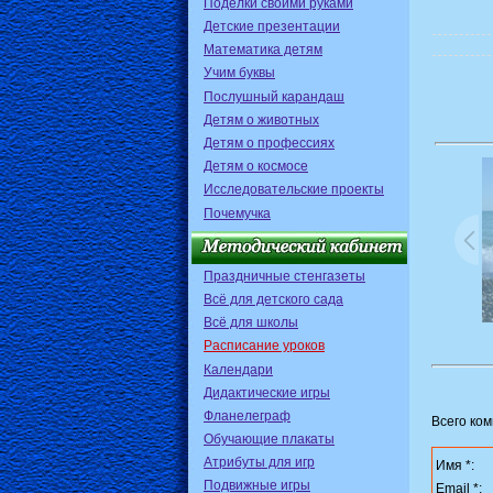
Поделки своими руками
Детские презентации
Математика детям
Учим буквы
Послушный карандаш
Детям о животных
Детям о профессиях
Детям о космосе
Исследовательские проекты
Почемучка
Праздничные стенгазеты
Всё для детского сада
Всё для школы
Расписание уроков
Календари
Дидактические игры
Фланелеграф
Всего ко
Обучающие плакаты
Атрибуты для игр
Имя *:
Подвижные игры
Email *: