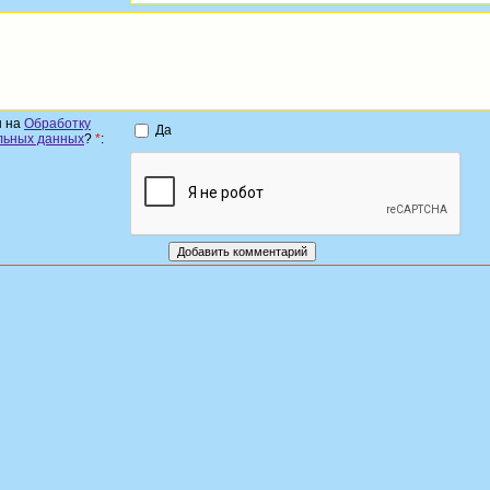
н на
Обработку
Да
льных данных
?
*
: