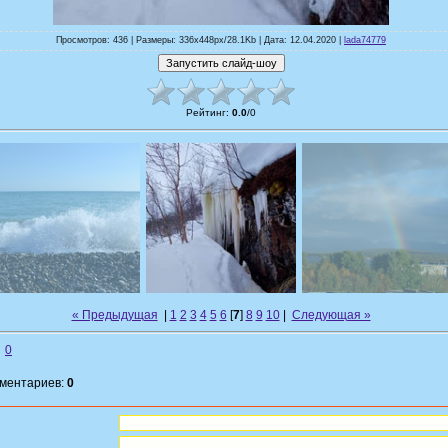
Просмотров: 436 | Размеры: 336x448px/28.1Kb | Дата: 12.04.2020 |
lada74779
Рейтинг
:
0.0
/
0
« Предыдущая
|
1
2
3
4
5
6
[
7
]
8
9
10
|
Следующая »
0
мментариев:
0