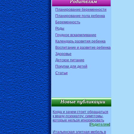
Планирование беременности
Планирование пола ребенка
Беременность
Роды
Грудное вскармливание
Календарь развития ребенка
Воспитание и развитие ребенка
Здоровье
Детское питание
Покупки для детей
Статьи
Когда и зачем стоит обращаться
к врачу-психиатру: симптомы,
которые нельзя игнорировать
[
Родителям
]
Итальянская элитная мебель в