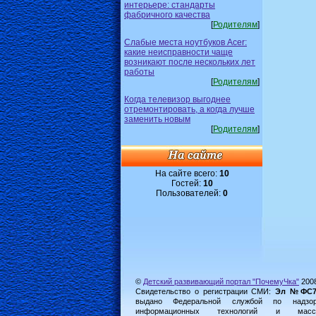
интерьере: стандарты
фабричного качества
[
Родителям
]
Слабые места ноутбуков Acer:
какие неисправности чаще
возникают после нескольких лет
работы
[
Родителям
]
Когда телевизор выгоднее
отремонтировать, а когда лучше
заменить новым
[
Родителям
]
На сайте всего:
10
Гостей:
10
Пользователей:
0
©
Детский развивающий портал "ПочемуЧка"
200
Свидетельство о регистрации СМИ:
Эл №ФС77-
выдано Федеральной службой по надз
информационных технологий и масс