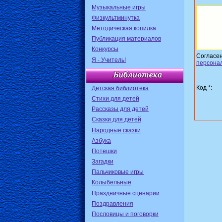
Музыкальные игры
Физкультминутка
Методическая копилка
Публикация материалов
Конкурсы
Согласе
Я - Учитель!
персона
Код *:
Детская библиотека
Стихи для детей
Рассказы для детей
Сказки для детей
Народные сказки
Азбука
Потешки
Загадки
Пальчиковые игры
Колыбельные
Праздничные сценарии
Поздравления
Пословицы и поговорки