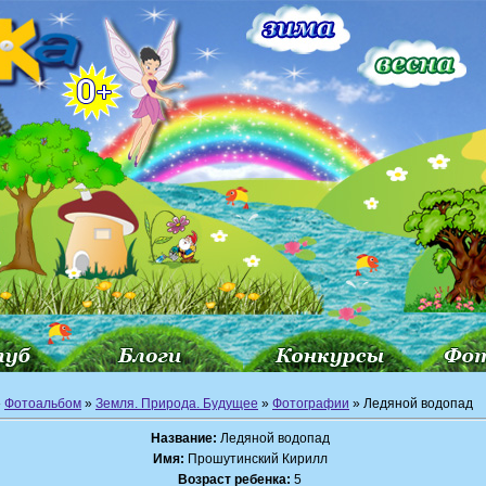
»
Фотоальбом
»
Земля. Природа. Будущее
»
Фотографии
» Ледяной водопад
Название:
Ледяной водопад
Имя:
Прошутинский Кирилл
Возраст ребенка:
5