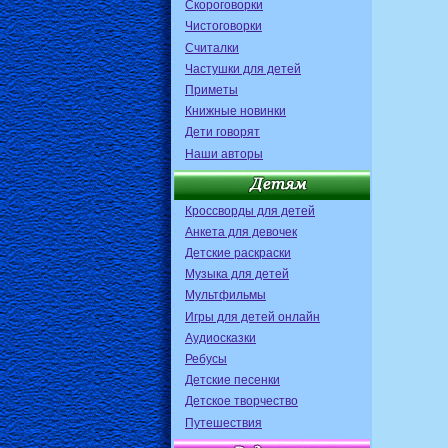
Скороговорки
Чистоговорки
Считалки
Частушки для детей
Приметы
Книжные новинки
Дети говорят
Наши авторы
Кроссворды для детей
Анкета для девочек
Детские раскраски
Музыка для детей
Мультфильмы
Игры для детей онлайн
Аудиосказки
Ребусы
Детские песенки
Детское творчество
Путешествия