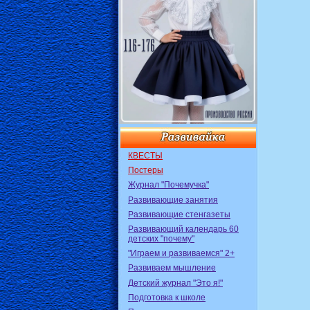
КВЕСТЫ
Постеры
Журнал "Почемучка"
Развивающие занятия
Развивающие стенгазеты
Развивающий календарь 60
детских "почему"
"Играем и развиваемся" 2+
Развиваем мышление
Детский журнал "Это я!"
Подготовка к школе