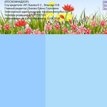
(РОСКОМНАДЗОР).
Обр
Соучредители: ИП Львова Е.С., Власова Н.В.
Пол
Главный редактор: Львова Елена Сергеевна
По
Электронный адрес редакции: info@pochemu4ka.ru
Телефон редакции: +79277797310
Информация на сайте обновлена: 10.08.2026