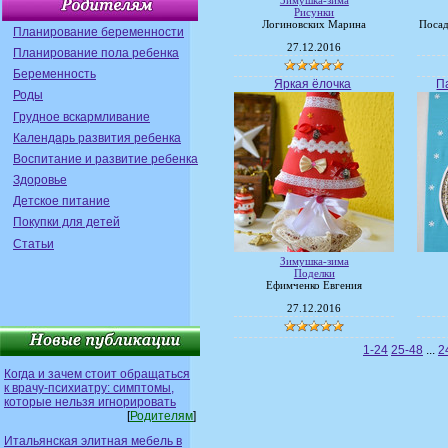
Зимушка-зима
Рисунки
Логиновских Марина
Посад
Планирование беременности
27.12.2016
Планирование пола ребенка
Беременность
Яркая ёлочка
Па
Роды
Грудное вскармливание
Календарь развития ребенка
Воспитание и развитие ребенка
Здоровье
Детское питание
Покупки для детей
Статьи
Зимушка-зима
Поделки
Ефимченко Евгения
27.12.2016
1-24
25-48
...
2
Когда и зачем стоит обращаться
к врачу-психиатру: симптомы,
которые нельзя игнорировать
[
Родителям
]
Итальянская элитная мебель в