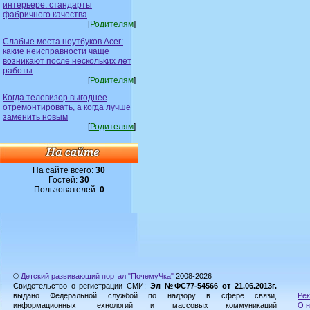
интерьере: стандарты
фабричного качества
[
Родителям
]
Слабые места ноутбуков Acer:
какие неисправности чаще
возникают после нескольких лет
работы
[
Родителям
]
Когда телевизор выгоднее
отремонтировать, а когда лучше
заменить новым
[
Родителям
]
На сайте всего:
30
Гостей:
30
Пользователей:
0
©
Детский развивающий портал "ПочемуЧка"
2008-2026
Свидетельство о регистрации СМИ:
Эл №ФС77-54566 от 21.06.2013г.
выдано Федеральной службой по надзору в сфере связи,
Рек
информационных технологий и массовых коммуникаций
О н