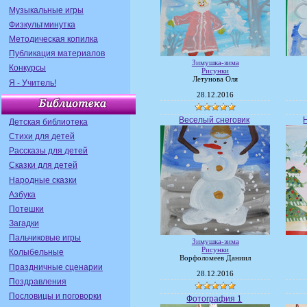
Музыкальные игры
Физкультминутка
Методическая копилка
Публикация материалов
Зимушка-зима
Конкурсы
Рисунки
Летунова Оля
Я - Учитель!
28.12.2016
Веселый снеговик
Детская библиотека
Стихи для детей
Рассказы для детей
Сказки для детей
Народные сказки
Азбука
Потешки
Загадки
Пальчиковые игры
Зимушка-зима
Рисунки
Колыбельные
Ворфоломеев Даниил
Праздничные сценарии
28.12.2016
Поздравления
Пословицы и поговорки
Фотография 1