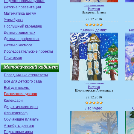
Поделки своими руками
Зимушка-зима
Детские презентации
Рисунки
Лазарева Полина
Математика детям
29.12.2016
Учим буквы
Послушный карандаш
"Зимний домик"
Ро
Детям о животных
Детям о профессиях
Детям о космосе
Исследовательские проекты
Почемучка
Праздничные стенгазеты
Всё для детского сада
Зимушка-зима
Рисунки
Всё для школы
Шестиловская Александра
Расписание уроков
29.12.2016
Календари
Дидактические игры
Лес чудес
Фланелеграф
Обучающие плакаты
Атрибуты для игр
Подвижные игры