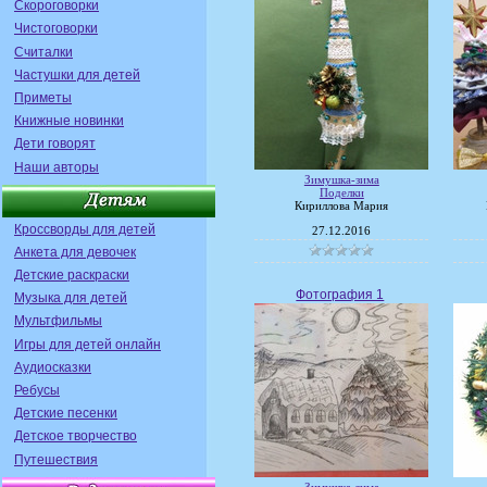
Скороговорки
Чистоговорки
Считалки
Частушки для детей
Приметы
Книжные новинки
Дети говорят
Наши авторы
Зимушка-зима
Поделки
Кириллова Мария
Кроссворды для детей
27.12.2016
Анкета для девочек
Детские раскраски
Фотография 1
Музыка для детей
Мультфильмы
Игры для детей онлайн
Аудиосказки
Ребусы
Детские песенки
Детское творчество
Путешествия