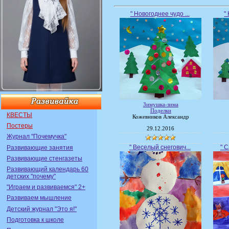
" Новогоднее чудо ...
"
Зимушка-зима
Поделки
КВЕСТЫ
Кожевников Александр
Постеры
29.12.2016
Журнал "Почемучка"
" Веселый снегович...
" 
Развивающие занятия
Развивающие стенгазеты
Развивающий календарь 60
детских "почему"
"Играем и развиваемся" 2+
Развиваем мышление
Детский журнал "Это я!"
Подготовка к школе