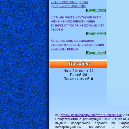
интерьере: стандарты
фабричного качества
[
Родителям
]
Слабые места ноутбуков Acer:
какие неисправности чаще
возникают после нескольких лет
работы
[
Родителям
]
Когда телевизор выгоднее
отремонтировать, а когда лучше
заменить новым
[
Родителям
]
На сайте всего:
24
Гостей:
24
Пользователей:
0
©
Детский развивающий портал "ПочемуЧка"
200
Свидетельство о регистрации СМИ:
Эл №ФС77-
выдано Федеральной службой по надз
информационных технологий и масс