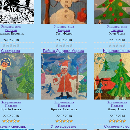
Зимушка-зима
Зимушка-зима
Зимушка-зима
Рисунки
Поделки
Рисунки
радкова Вероника
Узун Фёдор
Узун Лилия
24.02.2018
23.02.2018
22.02.2018
Снегурочка
Работа Дедушки Мороза
Наряжаю ёлочк
Зимушка-зима
Зимушка-зима
Зимушка-зима
Поделки
Поделки
Поделки
Красбк Софья
Красюк Анастасия
Жемер Олеся
22.02.2018
22.02.2018
22.02.2018
селый снеговик
Утро в деревне
Сказочный лес