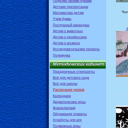
Поделки своими руками
Детские презентации
Чер
Математика детям
Учим буквы
Послушный карандаш
З
Детям о животных
Детям о профессиях
Детям о космосе
Исследовательские проекты
Почемучка
Праздничные стенгазеты
Всё для детского сада
Всё для школы
Расписание уроков
Календари
Дидактические игры
Фланелеграф
Обучающие плакаты
Атрибуты для игр
Подвижные игры