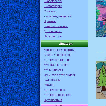
Скороговорки
Чистоговорки
Считалки
Частушки для детей
Приметы
Книжные новинки
Дети говорят
Наши авторы
Кроссворды для детей
Анкета для девочек
Детские раскраски
Музыка для детей
Мультфильмы
Игры для детей онлайн
Аудиосказки
Ребусы
Детские песенки
Детское творчество
Путешествия