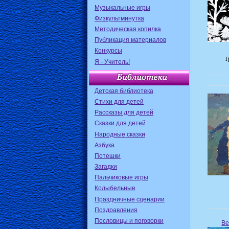
Музыкальные игры
Физкультминутка
Методическая копилка
Публикация материалов
Конкурсы
Г
Я - Учитель!
Детская библиотека
Стихи для детей
Рассказы для детей
Сказки для детей
Народные сказки
Азбука
Потешки
Загадки
Пальчиковые игры
Колыбельные
Праздничные сценарии
Поздравления
Пословицы и поговорки
Ве