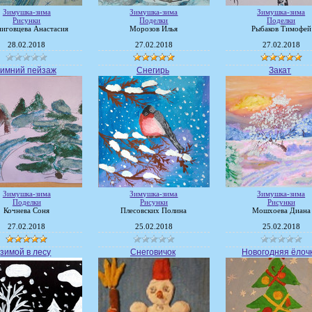
Зимушка-зима
Зимушка-зима
Зимушка-зима
Рисунки
Поделки
Поделки
ниговцева Анастасия
Морозов Илья
Рыбаков Тимофей
28.02.2018
27.02.2018
27.02.2018
имний пейзаж
Снегирь
Закат
Зимушка-зима
Зимушка-зима
Зимушка-зима
Поделки
Рисунки
Рисунки
Кочнева Соня
Плесовских Полина
Мошхоева Диана
27.02.2018
25.02.2018
25.02.2018
зимой в лесу
Снеговичок
Новогодняя ёлоч