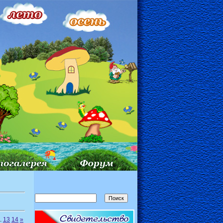
.
13
14
»