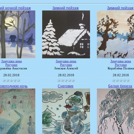
ий ночной пейзаж
Зимний пейзаж
Зимний пейзаж
Зимушка-зима
Зимушка-зима
Зимушка-зима
Рисунки
Рисунки
Рисунки
равлёва Анастасия
Земсков Алексей
Кораблёва Полина
28.02.2018
28.02.2018
28.02.2018
новогоднюю ночь
Снеговик
Белая береза