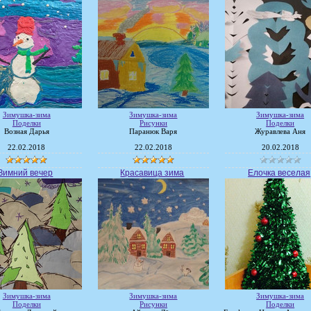
Зимушка-зима
Зимушка-зима
Зимушка-зима
Поделки
Рисунки
Поделки
Возная Дарья
Паранюк Варя
Журавлева Аня
22.02.2018
22.02.2018
20.02.2018
Зимний вечер
Красавица зима
Елочка веселая
Зимушка-зима
Зимушка-зима
Зимушка-зима
Поделки
Рисунки
Поделки