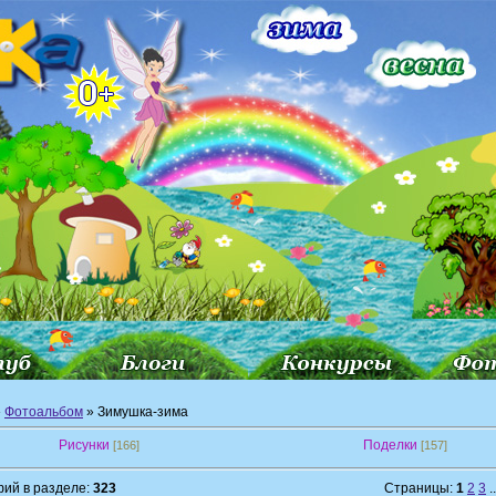
»
Фотоальбом
» Зимушка-зима
Рисунки
Поделки
[166]
[157]
ий в разделе:
323
Страницы:
1
2
3
..