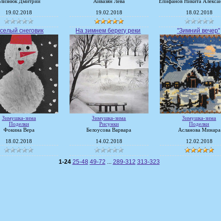
Близнюк Дмитрий
Айвазян Лёва
Епифанов Никита Алекса
19.02.2018
19.02.2018
18.02.2018
селый снеговик
На зимнем берегу реки
"Зимний вечер"
Зимушка-зима
Зимушка-зима
Зимушка-зима
Поделки
Рисунки
Поделки
Фокина Вера
Белоусова Варвара
Асланова Минара
18.02.2018
14.02.2018
12.02.2018
1-24
25-48
49-72
...
289-312
313-323