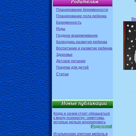
Планирование беременности
Планирование пола ребенка
Ве
Беременность
Роды
Грудное вскармливание
Календарь развития ребенка
Воспитание и развитие ребенка
Здоровье
Детское питание
Покупки для детей
Статьи
Когда и зачем стоит обращаться
к врачу-психиатру: симптомы,
которые нельзя игнорировать
[
Родителям
]
Итальянская элитная мебель в