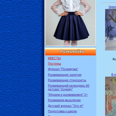
Зимн
КВЕСТЫ
Жу
Постеры
Журнал "Почемучка"
В 
Развивающие занятия
Развивающие стенгазеты
Развивающий календарь 60
детских "почему"
"Играем и развиваемся" 2+
Развиваем мышление
Детский журнал "Это я!"
Подготовка к школе