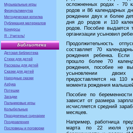
осложненных родах - 70 
Музыкальные игры
родов и 86 календарных дн
Физкультминутка
рождении двух и более дет
Методическая копилка
дня до родов и 110 кале
Публикация материалов
родов. Пособие выдается т
Конкурсы
организации усыновил ребе
Я - Учитель!
Продолжительность отпу
составляет 70 календар
Детская библиотека
рождения ребенка. Если
Стихи для детей
прошло более 70 кален
Рассказы для детей
рождения, пособие не вы
Сказки для детей
усыновлении двоих
Народные сказки
предоставляется на 110 
Азбука
момента рождения малыше
Потешки
Пособие по беременност
Загадки
зависит от размера зарпла
Пальчиковые игры
исчисляется средний зараб
Колыбельные
месяцев.
Праздничные сценарии
Например, работница пре
Поздравления
марта по 22 июля ух
Пословицы и поговорки