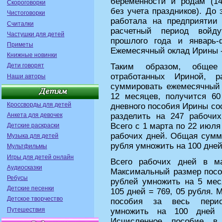
беременности и родам (1
Скороговорки
без учета праздников). До 
Чистоговорки
работала на предприятии
Считалки
расчетный период войд
Частушки для детей
прошлого года и январь-
Приметы
Ежемесячный оклад Ирины -
Книжные новинки
Дети говорят
Таким образом, общее 
отработанных Ириной, 
Наши авторы
суммировать ежемесячный
12 месяцев, получится 6
Кроссворды для детей
дневного пособия Ирины сос
Анкета для девочек
разделить на 247 рабочи
Всего с 1 марта по 22 июля
Детские раскраски
рабочих дней. Общая сумма
Музыка для детей
рубля умножить на 100 дней
Мультфильмы
Игры для детей онлайн
Всего рабочих дней в м
Аудиосказки
Максимальный размер пособ
Ребусы
рублей умножить на 5 мес
Детские песенки
105 дней = 769, 05 рубля.
Детское творчество
пособия за весь перио
Путешествия
умножить на 100 дней 
Исчисленное пособие в