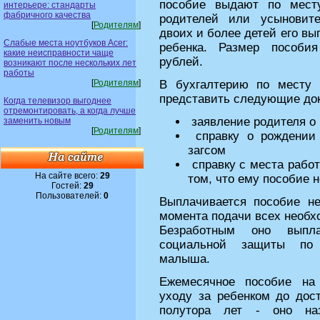
пособие выдают по мест
интерьере: стандарты
фабричного качества
родителей или усыновит
[
Родителям
]
двоих и более детей его вы
Слабые места ноутбуков Acer:
ребенка. Размер пособи
какие неисправности чаще
рублей.
возникают после нескольких лет
работы
[
Родителям
]
В бухгалтерию по месту 
представить следующие до
Когда телевизор выгоднее
отремонтировать, а когда лучше
заявление родителя о
заменить новым
[
Родителям
]
справку о рождении
загсом
справку с места работ
На сайте всего:
29
том, что ему пособие 
Гостей:
29
Пользователей:
0
Выплачивается пособие н
момента подачи всех необх
Безработным оно выпла
социальной защиты по 
малыша.
Ежемесячное пособие на
уходу за ребенком до дос
полутора лет - оно наз