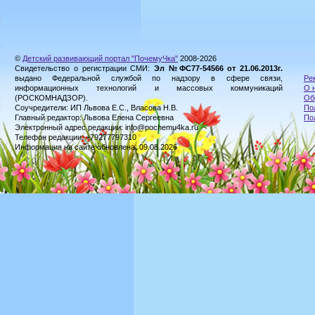
©
Детский развивающий портал "ПочемуЧка"
2008-2026
Свидетельство о регистрации СМИ:
Эл №ФС77-54566 от 21.06.2013г.
выдано Федеральной службой по надзору в сфере связи,
Ре
информационных технологий и массовых коммуникаций
О 
(РОСКОМНАДЗОР).
Об
Соучредители: ИП Львова Е.С., Власова Н.В.
По
Главный редактор: Львова Елена Сергеевна
По
Электронный адрес редакции: info@pochemu4ka.ru
Телефон редакции: +79277797310
Информация на сайте обновлена: 09.08.2026