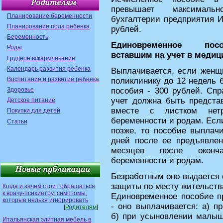
превышает максималь
Планирование беременности
бухгалтерии предприятия И
Планирование пола ребенка
рублей.
Беременность
Единовременное пос
Роды
вставшим на учет в медиц
Грудное вскармливание
Календарь развития ребенка
Выплачивается, если женщи
Воспитание и развитие ребенка
поликлинику до 12 недель 
Здоровье
пособия - 300 рублей. Спр
учет должна быть предста
Детское питание
вместе с листком нетр
Покупки для детей
беременности и родам. Есл
Статьи
позже, то пособие выплачи
дней после ее предъявлен
месяцев после оконч
беременности и родам.
Безработным оно выдается 
защиты по месту жительств
Когда и зачем стоит обращаться
к врачу-психиатру: симптомы,
Единовременное пособие п
которые нельзя игнорировать
- оно выплачивается: а) п
[
Родителям
]
б) при усыновлении малыш
Итальянская элитная мебель в