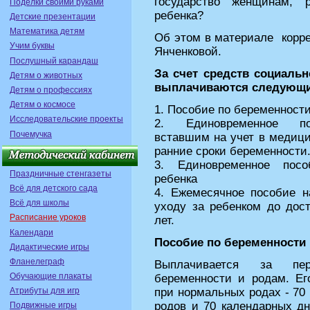
государство женщинам, 
Поделки своими руками
ребенка?
Детские презентации
Математика детям
Об этом в материале корр
Учим буквы
Янченковой.
Послушный карандаш
За счет средств социаль
Детям о животных
выплачиваются следующи
Детям о профессиях
Детям о космосе
1. Пособие по беременност
Исследовательские проекты
2. Единовременное п
Почемучка
вставшим на учет в медици
ранние сроки беременности
3. Единовременное пос
Праздничные стенгазеты
ребенка
Всё для детского сада
4. Ежемесячное пособие н
Всё для школы
уходу за ребенком до дос
Расписание уроков
лет.
Календари
Пособие по беременности
Дидактические игры
Фланелеграф
Выплачивается за пе
Обучающие плакаты
беременности и родам. Ег
Атрибуты для игр
при нормальных родах - 70
родов и 70 календарных дн
Подвижные игры