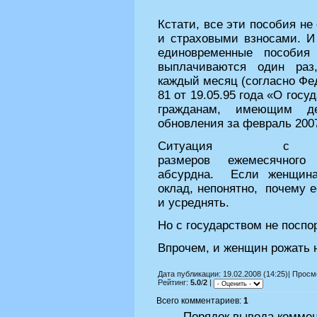
Кстати, все эти пособия не
и страховыми взносами. И
единовременные пособия
выплачиваются один раз
каждый месяц (согласно Фе
81 от 19.05.95 года «О гос
гражданам, имеющим де
обновления за февраль 2007
Ситуация с ог
размеров ежемесячного 
абсурдна. Если женщина
оклад, непонятно, почему 
и усреднять.
Но с государством не поспо
Впрочем, и женщин рожать 
Дата публикации: 19.02.2008 (14:25)| Прос
Рейтинг:
5.0
/
2
|
Всего комментариев:
1
Порядок вывода коммен