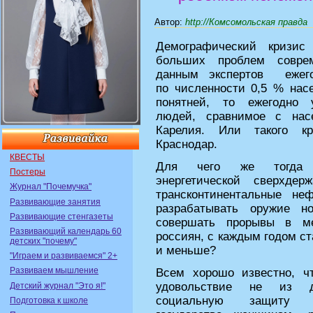
Автор
:
http://Комсомольская правда
Демографический кризи
больших проблем совре
данным экспертов ежего
по численности 0,5 % нас
понятней, то ежегодно 
людей, сравнимое с нас
Карелия. Или такого кр
Краснодар.
КВЕСТЫ
Для чего же тогда 
Постеры
энергетической сверхдер
Журнал "Почемучка"
трансконтинентальные не
Развивающие занятия
разрабатывать оружие но
Развивающие стенгазеты
совершать прорывы в ме
Развивающий календарь 60
россиян, с каждым годом с
детских "почему"
и меньше?
"Играем и развиваемся" 2+
Развиваем мышление
Всем хорошо известно, ч
удовольствие не из
Детский журнал "Это я!"
социальную защиту 
Подготовка к школе