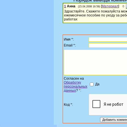
1
Анна
[
Материал
]
0
(15.04.2008 16:59)
Здраствуйте. Скажите пожалуйста мож
ежемесячное пособие по уходу за ребе
работах
Имя *:
Email *:
Согласен на
Обработку
Да
персональных
данных
?
*
:
Код *: