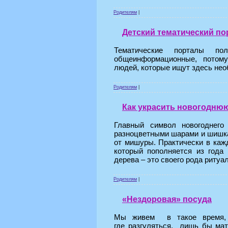
Родителям
|
Детский тематический пор
Тематические порталы по
общеинформационные, потом
людей, которые ищут здесь не
Родителям
|
Как украсить новогоднюю
Главный символ новогоднего
разноцветными шарами и шишка
от мишуры. Практически в каж
который пополняется из года
дерева – это своего рода риту
Родителям
|
«Нездоровая» посуда
Мы живем в такое время, к
где разгуляться, лишь бы ма