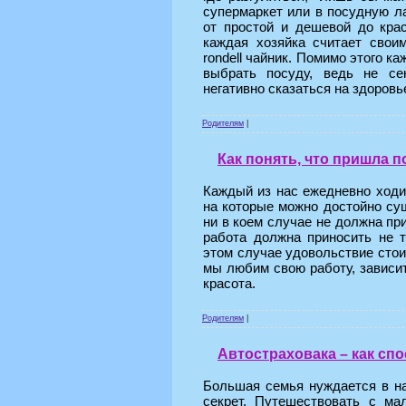
супермаркет или в посудную л
от простой и дешевой до крас
каждая хозяйка считает свои
rondell чайник. Помимо этого к
выбрать посуду, ведь не сек
негативно сказаться на здоровь
Родителям
|
Как понять, что пришла 
Каждый из нас ежедневно ходит
на которые можно достойно су
ни в коем случае не должна пр
работа должна приносить не т
этом случае удовольствие стои
мы любим свою работу, зависит
красота.
Родителям
|
Автостраховака – как сп
Большая семья нуждается в на
секрет. Путешествовать с ма