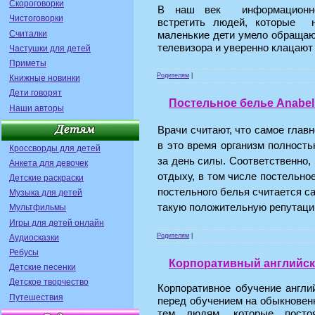
Скороговорки
В наш век информационно-
Чистоговорки
встретить людей, которые н
Считалки
маленькие дети умело обращаю
телевизора и уверенно клацаю
Частушки для детей
Приметы
Родителям
|
Книжные новинки
Дети говорят
Постельное белье Anabel
Наши авторы
Врачи считают, что самое главн
в это время организм полност
Кроссворды для детей
за день силы. Соответственно,
Анкета для девочек
отдыху, в том числе постельн
Детские раскраски
постельного белья считается с
Музыка для детей
такую положительную репутаци
Мультфильмы
Игры для детей онлайн
Родителям
|
Аудиосказки
Ребусы
Корпоративный английски
Детские песенки
Детское творчество
Корпоративное обучение англ
Путешествия
перед обучением на обыкновенн
тем людям, которые посто