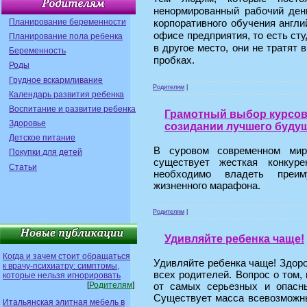
ненормированный рабочий ден
Планирование беременности
корпоративного обучения англи
офисе предприятия, то есть сту
Планирование пола ребенка
в другое место, они не тратят 
Беременность
пробках.
Роды
Грудное вскармливание
Родителям
|
Календарь развития ребенка
Воспитание и развитие ребенка
Грамотный выбор курсов 
Здоровье
созидании лучшего буду
Детское питание
В суровом современном мир
Покупки для детей
существует жесткая конкур
Статьи
необходимо владеть преим
жизненного марафона.
Родителям
|
Удивляйте ребенка чаще!
Когда и зачем стоит обращаться
Удивляйте ребенка чаще! Здоро
к врачу-психиатру: симптомы,
всех родителей. Вопрос о том,
которые нельзя игнорировать
[
Родителям
]
от самых серьезных и опасны
Существует масса всевозможны
Итальянская элитная мебель в