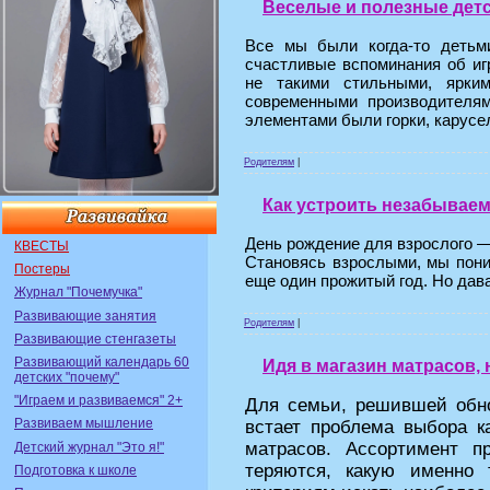
Веселые и полезные дет
Все мы были когда-то детьм
счастливые вспоминания об иг
не такими стильными, ярким
современными производителям
элементами были горки, карусел
Родителям
|
Как устроить незабывае
День рождение для взрослого —
КВЕСТЫ
Становясь взрослыми, мы пон
Постеры
еще один прожитый год. Но дав
Журнал "Почемучка"
Развивающие занятия
Родителям
|
Развивающие стенгазеты
Развивающий календарь 60
Идя в магазин матрасов,
детских "почему"
"Играем и развиваемся" 2+
Для семьи, решившей обно
Развиваем мышление
встает проблема выбора к
матрасов. Ассортимент п
Детский журнал "Это я!"
теряются, какую именно
Подготовка к школе