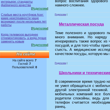
вопрос воспитания здорового
интерьере: стандарты
намного сложнее.
фабричного качества
[
Родителям
]
Слабые места ноутбуков Acer:
Родителям
|
какие неисправности чаще
возникают после нескольких лет
Металлическая посуда
работы
[
Родителям
]
Теме полезного и здорового п
Когда телевизор выгоднее
много внимания. Но наряду
отремонтировать, а когда лучше
игнорировать также вопрос из
заменить новым
[
Родителям
]
посудой, и для того чтобы приго
съесть. А медицинские иссле
качеством посуды, которую мы 
На сайте всего:
7
Родителям
|
Гостей:
7
Пользователей:
0
Школьники и технически
В современное время трудно на
не умел обращаться с мобиль
другой электронной техникой
мобильных компаний все боль
родители спокойны, ведь для
телефон считается необходи
ранец.