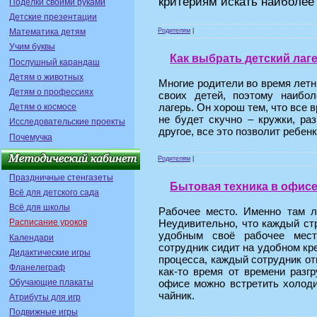
критериям искать наиболее
Поделки своими руками
Детские презентации
Родителям
|
Математика детям
Учим буквы
Как выбрать детский лаг
Послушный карандаш
Детям о животных
Многие родители во время летн
Детям о профессиях
своих детей, поэтому наибо
лагерь. Он хорош тем, что все 
Детям о космосе
не будет скучно – кружки, ра
Исследовательские проекты
другое, все это позволит ребен
Почемучка
Родителям
|
Праздничные стенгазеты
Бытовая техника в офис
Всё для детского сада
Всё для школы
Рабочее место. Именно там л
Неудивительно, что каждый с
Расписание уроков
удобным своё рабочее мес
Календари
сотрудник сидит на удобном кр
Дидактические игры
процесса, каждый сотрудник от
Фланелеграф
как-то время от времени разг
офисе можно встретить холоди
Обучающие плакаты
чайник.
Атрибуты для игр
Подвижные игры