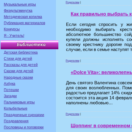
Родителям
|
Музыкальные игры
Физкультминутка
Как правильно выбрать 
Методическая копилка
Публикация материалов
Если сегодня спросить у жи
необходимо выбирать крест
Конкурсы
абсолютное большинство сой
Я - Учитель!
купели должны исполнять со
своему крестнику дорогие по
случае, если в семье наступят 
Детская библиотека
Стихи для детей
Родителям
|
Рассказы для детей
Сказки для детей
«Dolce Vita»: великолеп
Народные сказки
День святого Валентина совсем
Азбука
для своих возлюбленных. Помо
Потешки
радостью предлагает 14% скидк
Загадки
состоится эта акция 14 феврал
наполнены любовью…
Пальчиковые игры
Колыбельные
Родителям
|
Праздничные сценарии
Поздравления
Шоппинг в современном 
Пословицы и поговорки