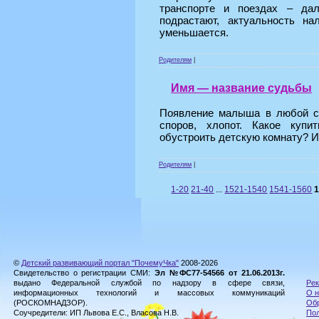
транспорте и поездах – да
подрастают, актуальность на
уменьшается.
Родителям
|
Имя — название судьбы
Появление малыша в любой се
споров, хлопот. Какое купи
обустроить детскую комнату? И,
Родителям
|
1-20
21-40
...
1521-1540
1541-1560
©
Детский развивающий портал "ПочемуЧка"
2008-2026
Свидетельство о регистрации СМИ:
Эл №ФС77-54566 от 21.06.2013г.
выдано Федеральной службой по надзору в сфере связи,
Рек
информационных технологий и массовых коммуникаций
О н
(РОСКОМНАДЗОР).
Обр
Соучредители: ИП Львова Е.С., Власова Н.В.
Пол