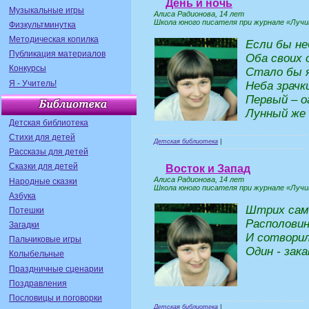
День и ночь
Музыкальные игры
Алиса Радионова, 14 лет
Школа юного писателя при журнале «Лучик
Физкультминутка
Методическая копилка
Если бы не
Публикация материалов
Оба своих 
Конкурсы
Стало бы я
Я - Учитель!
Неба зрачк
Первый – о
Лунный же 
Детская библиотека
Стихи для детей
Детская библиотека
|
Рассказы для детей
Сказки для детей
Восток и Запад
Алиса Радионова, 14 лет
Народные сказки
Школа юного писателя при журнале «Лучик
Азбука
Штрих сам
Потешки
Располовин
Загадки
И сотворил
Пальчиковые игры
Один - зака
Колыбельные
Праздничные сценарии
Поздравления
Пословицы и поговорки
Детская библиотека
|