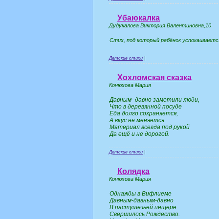
Убаюкалка
Дудукалова Виктория Валентиновна,10
Стих, под который ребёнок успокаиваетс
Детские стихи
|
Хохломская сказка
Конюхова Мария
Давным- давно заметили люди,
Что в деревянной посуде
Еда долго сохраняется,
А вкус не меняется.
Материал всегда под рукой
Да ещё и не дорогой.
Детские стихи
|
Колядка
Конюхова Мария
Однажды в Вифлиеме
Давным-давным-давно
В пастушечьей пещере
Свершилось Рождество.