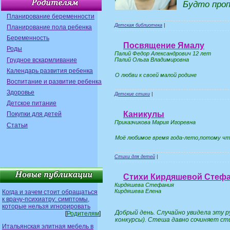
Будто проп
Планирование беременности
Детская библиотека
|
Планирование пола ребенка
Беременность
Посвящение Ямалу
Роды
Палий Федор Александрович 12 лет
Грудное вскармливание
Палий Ольга Владимировна
Календарь развития ребенка
О любви к своей малой родине
Воспитание и развитие ребенка
Здоровье
Детские стихи
|
Детское питание
Каникулы
Покупки для детей
Приказчикова Мария Игоревна
Статьи
Моё любимое время года-лето,потому чт
Стихи для детей
|
Стихи Кирдяшевой Стефа
Кирдяшева Стефания
Кирдяшева Елена
Когда и зачем стоит обращаться
к врачу-психиатру: симптомы,
которые нельзя игнорировать
Добрый день. Случайно увидела эту р
[
Родителям
]
конкурсы). Стеша давно сочиняет стих
Итальянская элитная мебель в