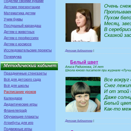
Поделки своими руками
Очень снеж
Детские презентации
Проплывае
Математика детям
Пухом бел
Учим буквы
Месяц, зве
Послушный карандаш
В серебри
Детям о животных
Сказкой за
Детям о профессиях
Детям о космосе
Исследовательские проекты
Детская библиотека
|
Почемучка
Белый цвет
Алиса Радионова, 14 лет
Школа юного писателя при журнале «Лучик
Праздничные стенгазеты
Все вокруг
Всё для детского сада
Снег лежит
Всё для школы
И от этой
Расписание уроков
Даже солн
Календари
Белый цвет
Дидактические игры
Как-то меж
Фланелеграф
Обучающие плакаты
Детская библиотека
|
Атрибуты для игр
Подвижные игры