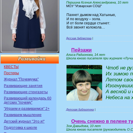
Першина Ксения Александровна, 10 лет
МОУ "Изварская СОШ"
Пахнет дымом над Хатынью,
И по воздуху – зола.
И от боли сердце стынет:
Всё звонят колокола…
Детская библиотека
|
Пейзажи
Алиса Радионова, 14 лет
Школа юного писателя при журнале «Лучик
КВЕСТЫ
Чтоб не ру
Их зимою 
Постеры
Летом сво
Журнал "Почемучка"
Изогнувшис
Развивающие занятия
А весной и
Развивающие стенгазеты
Небеса на 
Развивающий календарь 60
детских "почему"
"Играем и развиваемся" 2+
Детская библиотека
|
Развиваем мышление
Очень снежно в пелене т
Детский журнал "Это я!"
Зоя Давыдова, 10 лет
Подготовка к школе
Школа юного писателя (руководитель О.С.