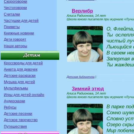
Скороговорки
Чистоговорки
Верлибр
Считалки
Алиса Радионова, 14 лет
Школа юного писателя при журнале «Лучик
Частушки для детей
Приметы
О, Флейта,
Книжные новинки
Ты ослепл
Дети говорят
чистый луч
Наши авторы
Льющийся с
В своем не
Запертая в
Кроссворды для детей
Ты жаждешь
Анкета для девочек
Детские раскраски
Детская библиотека
|
Музыка для детей
Зимний этюд
Мультфильмы
Алиса Радионова, 14 лет
Игры для детей онлайн
Школа юного писателя при журнале «Лучик
Аудиосказки
В парке по
Ребусы
Сонно шумя
Детские песенки
Словно уст
Детское творчество
Озеро скры
Путешествия
Мир побеле