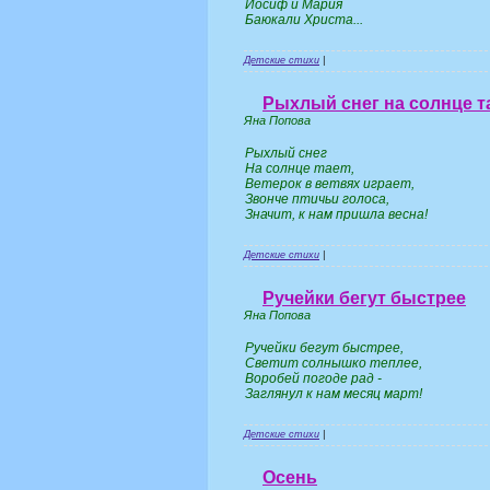
Иосиф и Мария
Баюкали Христа...
Детские стихи
|
Рыхлый снег на солнце т
Яна Попова
Рыхлый снег
На солнце тает,
Ветерок в ветвях играет,
Звонче птичьи голоса,
Значит, к нам пришла весна!
Детские стихи
|
Ручейки бегут быстрее
Яна Попова
Ручейки бегут быстрее,
Светит солнышко теплее,
Воробей погоде рад -
Заглянул к нам месяц март!
Детские стихи
|
Осень