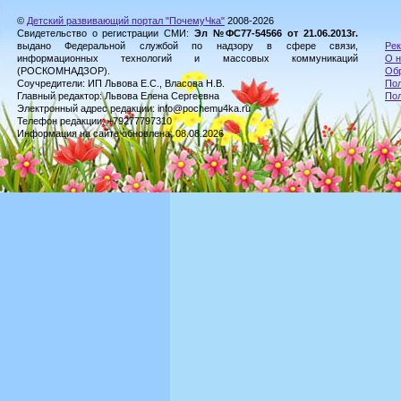
©
Детский развивающий портал "ПочемуЧка"
2008-2026
Свидетельство о регистрации СМИ:
Эл №ФС77-54566 от 21.06.2013г.
выдано Федеральной службой по надзору в сфере связи,
Рек
информационных технологий и массовых коммуникаций
О н
(РОСКОМНАДЗОР).
Обр
Соучредители: ИП Львова Е.С., Власова Н.В.
Пол
Главный редактор: Львова Елена Сергеевна
По
Электронный адрес редакции: info@pochemu4ka.ru
Телефон редакции: +79277797310
Информация на сайте обновлена: 08.08.2026