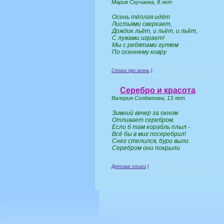
Мария Скучаева, 8 лет
Осень тёплая идёт
Листьями сверкает,
Дождик льёт, и льёт, и льёт,
С лужами играет!
Мы с ребятами гуляем
По осеннему ковру
Стихи про осень
|
Серебро и красота
Валерия Солдатова, 13 лет
Зимний вечер за окном
Отливает серебром.
Если б там корабль плыл -
Всё бы в миг посеребрил!
Снег стелился, бури выли.
Серебром они покрыли
Детские стихи
|