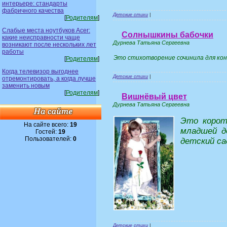
интерьере: стандарты
фабричного качества
Детские стихи
|
[
Родителям
]
Слабые места ноутбуков Acer:
Солнышкины бабочки
какие неисправности чаще
Дурнева Татьяна Сергеевна
возникают после нескольких лет
работы
Это стихотворение сочинила для ко
[
Родителям
]
Когда телевизор выгоднее
Детские стихи
|
отремонтировать, а когда лучше
заменить новым
[
Родителям
]
Вишнёвый цвет
Дурнева Татьяна Сергеевна
Это корот
На сайте всего:
19
младшей д
Гостей:
19
Пользователей:
0
детский са
Детские стихи
|