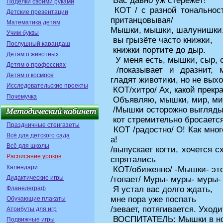
Вас давно уж стережёт!
Поделки своими руками
КОТ / с разной тональност
Детские презентации
пританцовывая/
Математика детям
Мышки, мышки, шалунишки
Учим буквы
вы грызёте часто книжки,
Послушный карандаш
книжки портите до дыр.
Детям о животных
У меня есть, мышки, сыр, с
Детям о профессиях
/показывает и дразнит, 
Детям о космосе
гладят животики, но не выхо
Исследовательские проекты
КОТ/хитро/ Ах, какой прекр
Почемучка
Объявляю, мышки, мир, ми
/Мышки осторожно выгляды
кот стремительно бросается
Праздничные стенгазеты
КОТ /радостно/ О! Как много
Всё для детского сада
а!
Всё для школы
/выпускает когти, хочется 
Расписание уроков
спрятались
Календари
КОТ/обиженно/ -Мышки- это
Дидактические игры
/топает/ Муры- муры- муры-
Фланелеграф
Я устал вас долго ждать,
мне пора уже поспать
Обучающие плакаты
/зевает, потягивается. Уход
Атрибуты для игр
ВОСПИТАТЕЛЬ: Мышки в нор
Подвижные игры