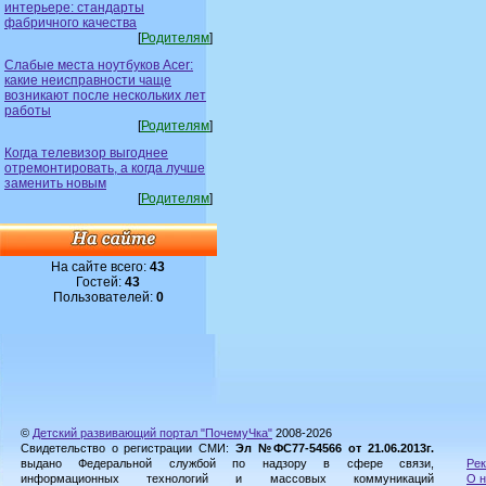
интерьере: стандарты
фабричного качества
[
Родителям
]
Слабые места ноутбуков Acer:
какие неисправности чаще
возникают после нескольких лет
работы
[
Родителям
]
Когда телевизор выгоднее
отремонтировать, а когда лучше
заменить новым
[
Родителям
]
На сайте всего:
43
Гостей:
43
Пользователей:
0
©
Детский развивающий портал "ПочемуЧка"
2008-2026
Свидетельство о регистрации СМИ:
Эл №ФС77-54566 от 21.06.2013г.
выдано Федеральной службой по надзору в сфере связи,
Рек
информационных технологий и массовых коммуникаций
О н