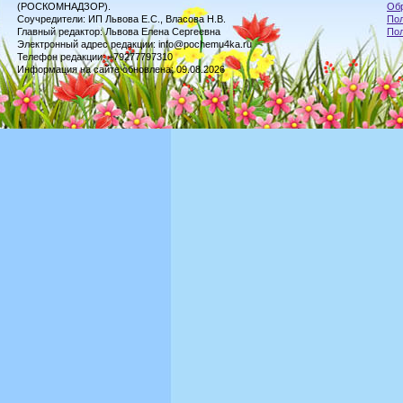
(РОСКОМНАДЗОР).
Обр
Соучредители: ИП Львова Е.С., Власова Н.В.
Пол
Главный редактор: Львова Елена Сергеевна
По
Электронный адрес редакции: info@pochemu4ka.ru
Телефон редакции: +79277797310
Информация на сайте обновлена: 09.08.2026