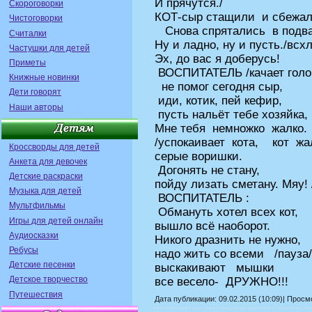
И прячутся./
Скороговорки
КОТ-сыр стащили и сбежал
Чистоговорки
Снова спрятались в подва
Считалки
Ну и ладно, ну и пусть./всх
Частушки для детей
Эх, до вас я доберусь!
Приметы
ВОСПИТАТЕЛЬ /качает голо
Книжные новинки
не помог сегодня сыр,
Дети говорят
иди, котик, пей кефир,
Наши авторы
пусть нальёт тебе хозяйка,
Мне тебя немножко жалко.
/успокаивает кота, кот ж
Кроссворды для детей
серые воришки.
Анкета для девочек
Догонять не стану,
Детские раскраски
пойду лизать сметану. Мяу! 
Музыка для детей
ВОСПИТАТЕЛЬ :
Мультфильмы
Обмануть хотел всех кот,
Игры для детей онлайн
вышло всё наоборот.
Аудиосказки
Никого дразнить не нужно,
Ребусы
надо жить со всеми /пауза/
Детские песенки
выскакивают мышки
Детское творчество
все весело- ДРУЖНО!!!
Путешествия
Дата публикации: 09.02.2015 (10:09)| Прос