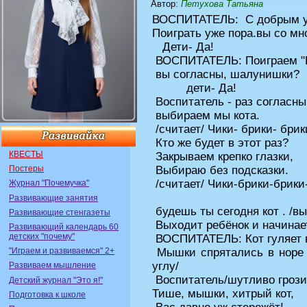
Автор
:
Петухова Татьяна
ВОСПИТАТЕЛЬ: С добрым у
Поиграть уже пора.вы со мн
Дети- Да!
ВОСПИТАТЕЛЬ: Поиграем "
вы согласны, шалунишки?
дети- Да!
Воспитатель - раз согласны,
выбираем мы кота.
/считает/ Чики- брики- брик
Кто же будет в этот раз?
КВЕСТЫ
Закрываем крепко глазки,
Постеры
Выбираю без подсказки.
/считает/ Чики-брики-брик
Журнал "Почемучка"
Развивающие занятия
будешь ты сегодня кот . /в
Развивающие стенгазеты
Выходит ребёнок и начинает
Развивающий календарь 60
детских "почему"
ВОСПИТАТЕЛЬ: Кот гуляет в
"Играем и развиваемся" 2+
Мышки спрятались в норе /
углу/
Развиваем мышление
Воспитатель/шутливо грози
Детский журнал "Это я!"
Тише, мышки, хитрый кот,
Подготовка к школе