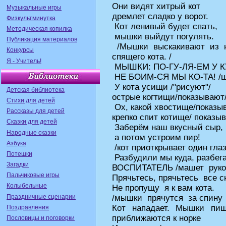
Они видят хитрый кот
Музыкальные игры
дремлет сладко у ворот.
Физкультминутка
Кот ленивый будет спать,
Методическая копилка
мышки выйдут погулять.
Публикация материалов
/Мышки выскакивают из н
Конкурсы
спящего кота. /
Я - Учитель!
МЫШКИ: ПО-ГУ-ЛЯ-ЕМ У К
НЕ БОИМ-СЯ МЫ КО-ТА! /шу
У кота усищи /"рисуют"/
Детская библиотека
острые когтищи/показывают
Стихи для детей
Ох, какой хвостище/показы
Рассказы для детей
крепко спит котище/ показы
Сказки для детей
Заберём наш вкусный сыр,
Народные сказки
а потом устроим пир!
Азбука
/кот приоткрывает один гла
Потешки
Разбудили мы куда, разбега
Загадки
ВОСПИТАТЕЛЬ /машет руко
Пальчиковые игры
Прячьтесь, прячьтесь все с
Колыбельные
Не пропущу я к вам кота.
Праздничные сценарии
/мышки прячутся за спину
Кот нападает. Мышки пищ
Поздравления
приближаются к норке
Пословицы и поговорки