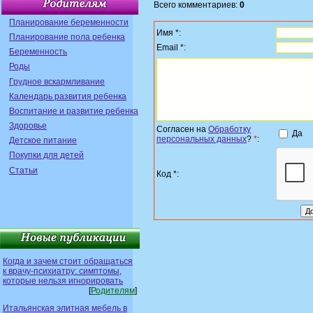
Всего комментариев:
0
Планирование беременности
Имя *:
Планирование пола ребенка
Email *:
Беременность
Роды
Грудное вскармливание
Календарь развития ребенка
Воспитание и развитие ребенка
Здоровье
Согласен на
Обработку
Да
персональных данных
?
*
:
Детское питание
Покупки для детей
Статьи
Код *:
Когда и зачем стоит обращаться
к врачу-психиатру: симптомы,
которые нельзя игнорировать
[
Родителям
]
Итальянская элитная мебель в