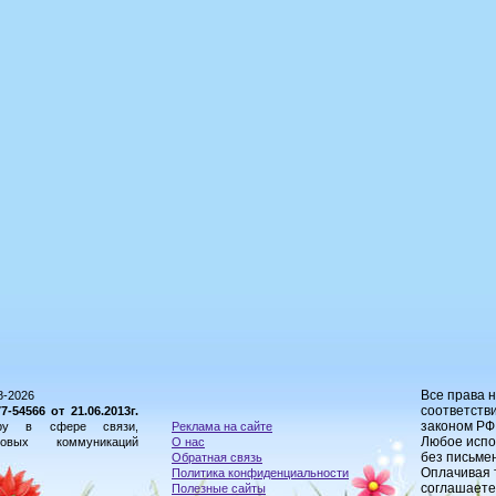
Все права 
8-2026
соответстви
54566 от 21.06.2013г.
законом РФ
ору в сфере связи,
Реклама на сайте
Любое испо
овых коммуникаций
О нас
без письме
Обратная связь
Оплачивая 
Политика конфиденциальности
соглашаете
Полезные сайты