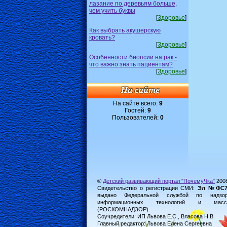
лазание по деревьям больше,
чем учить буквы
[
Здоровье
]
Как выбрать акушерскую
кровать?
[
Здоровье
]
Особенности биопсии на рак -
что важно знать пациентам?
[
Здоровье
]
На сайте всего:
9
Гостей:
9
Пользователей:
0
©
Детский развивающий портал "ПочемуЧка"
200
Свидетельство о регистрации СМИ:
Эл №ФС77-
выдано Федеральной службой по надз
информационных технологий и масс
(РОСКОМНАДЗОР).
Соучредители: ИП Львова Е.С., Власова Н.В.
Главный редактор: Львова Елена Сергеевна