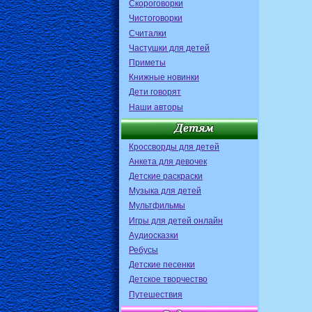
Скороговорки
Чистоговорки
Считалки
Частушки для детей
Приметы
Книжные новинки
Дети говорят
Наши авторы
Кроссворды для детей
Анкета для девочек
Детские раскраски
Музыка для детей
Мультфильмы
Игры для детей онлайн
Аудиосказки
Ребусы
Детские песенки
Детское творчество
Путешествия