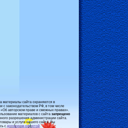
на материалы сайта охраняются в
и с законодательством РФ, в том числе
 «Об авторском праве и смежных правах».
льзование материалов с сайта
запрещено
нного разрешения администрации сайта.
товары и услуги нашего сайта, Вы
сь с
договором-oфертой
.