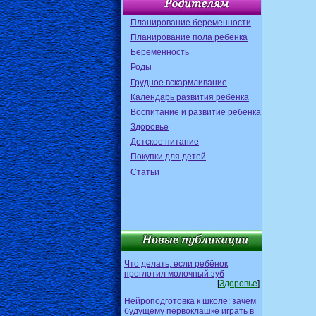
Планирование беременности
Планирование пола ребенка
Беременность
Роды
Грудное вскармливание
Календарь развития ребенка
Воспитание и развитие ребенка
Здоровье
Детское питание
Покупки для детей
Статьи
Что делать, если ребёнок
проглотил молочный зуб
[
Здоровье
]
Нейроподготовка к школе: зачем
будущему первоклашке играть в