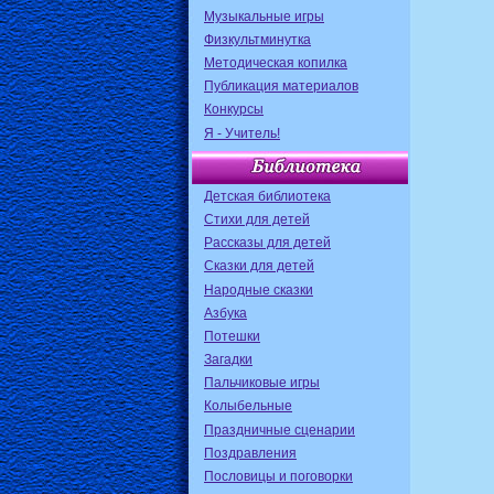
Музыкальные игры
Физкультминутка
Методическая копилка
Публикация материалов
Конкурсы
Я - Учитель!
Детская библиотека
Стихи для детей
Рассказы для детей
Сказки для детей
Народные сказки
Азбука
Потешки
Загадки
Пальчиковые игры
Колыбельные
Праздничные сценарии
Поздравления
Пословицы и поговорки