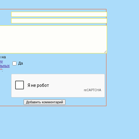
 на
ку
Да
льных
?
*
: