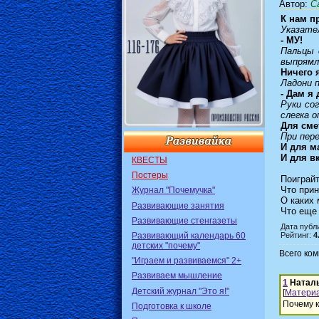
Автор
:
Са
К нам п
Указате
- МУ!
Пальцы 
выпрямл
Ничего 
Ладони 
- Дам я
Руки со
слегка 
Для сме
При пер
И для м
И для в
КВЕСТЫ
Постеры
Поиграйт
Что прин
Журнал "Почемучка"
О каких 
Развивающие занятия
Что еще
Развивающие стенгазеты
Дата публи
Развивающий календарь 60
Рейтинг:
4
детских "почему"
Всего ко
"Играем и развиваемся" 2+
Развиваем мышление
1
Натал
Детский журнал "Это я!"
[
Матери
Почему 
Подготовка к школе