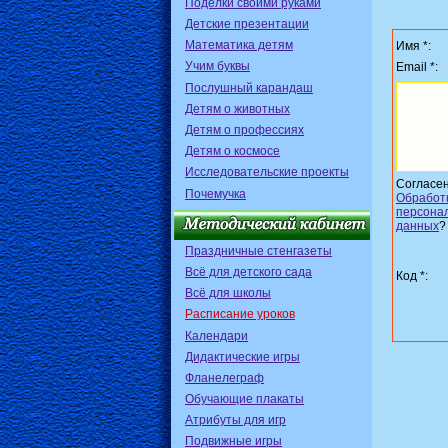
Поделки своими руками
Детские презентации
Математика детям
Имя *:
Учим буквы
Email *:
Послушный карандаш
Детям о животных
Детям о профессиях
Детям о космосе
Исследовательские проекты
Согласен
Почемучка
Обработ
персона
данных
Праздничные стенгазеты
Всё для детского сада
Код *:
Всё для школы
Расписание уроков
Календари
Дидактические игры
Фланелеграф
Обучающие плакаты
Атрибуты для игр
Подвижные игры