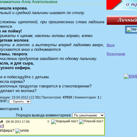
ламатина Алла Анатольевна
ришла корова.
льный и средний пальчики шагают по столу.
сложены щепоткой, при произнесении слова ладошка
яется.
я не пойму!
прижаты к щекам, наклоны головы вправо, влево.
 деткам молока
гнуты в локтях и вытянуты вперед ладонями вверх,
Вход
опускаются вниз и поднимаются.
таны, творога
Регистрация
ечислении продуктов загибают по одному пальчику.
асла, и для сыра,
кусного кефира.
е и побеседуйте с детьми.
есла корова?
молочных продуктах говорится в стихотворении?
 делают из молока?
кации: 19.04.2012 (12:38)| Просмотров:
47919
| Комментарии:
1
|
.5
/
37
|
мментариев:
1
Порядок вывода комментариев:
ья
0
(06.08.2013 17:29)
ал
]
кИфира?