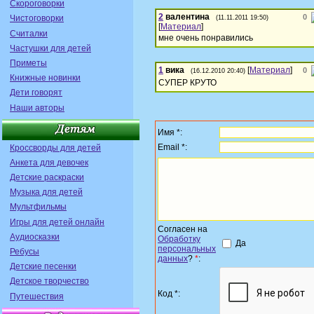
Скороговорки
2
валентина
0
Чистоговорки
(11.11.2011 19:50)
[
Материал
]
Считалки
мне очень понравились
Частушки для детей
Приметы
1
вика
[
Материал
]
0
(16.12.2010 20:40)
Книжные новинки
СУПЕР КРУТО
Дети говорят
Наши авторы
Имя *:
Email *:
Кроссворды для детей
Анкета для девочек
Детские раскраски
Музыка для детей
Мультфильмы
Игры для детей онлайн
Согласен на
Аудиосказки
Обработку
Да
персональных
Ребусы
данных
?
*
:
Детские песенки
Детское творчество
Код *:
Путешествия