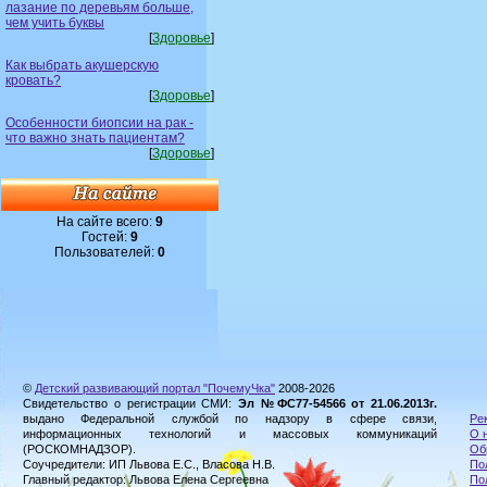
лазание по деревьям больше,
чем учить буквы
[
Здоровье
]
Как выбрать акушерскую
кровать?
[
Здоровье
]
Особенности биопсии на рак -
что важно знать пациентам?
[
Здоровье
]
На сайте всего:
9
Гостей:
9
Пользователей:
0
©
Детский развивающий портал "ПочемуЧка"
2008-2026
Свидетельство о регистрации СМИ:
Эл №ФС77-54566 от 21.06.2013г.
выдано Федеральной службой по надзору в сфере связи,
Ре
информационных технологий и массовых коммуникаций
О 
(РОСКОМНАДЗОР).
Об
Соучредители: ИП Львова Е.С., Власова Н.В.
По
Главный редактор: Львова Елена Сергеевна
По