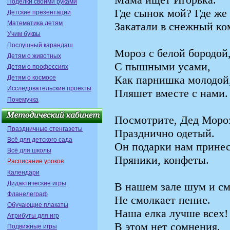
Поделки своими руками
Где сынок мой? Где же
Детские презентации
Математика детям
Закатали в снежный ко
Учим буквы
Послушный карандаш
Мороз с белой бородой
Детям о животных
С пышными усами,
Детям о профессиях
Как парнишка молодой
Детям о космосе
Исследовательские проекты
Пляшет вместе с нами.
Почемучка
Посмотрите, Дед Моро
Праздничные стенгазеты
Празднично одетый.
Всё для детского сада
Он подарки нам принес
Всё для школы
Пряники, конфеты.
Расписание уроков
Календари
Дидактические игры
В нашем зале шум и см
Фланелеграф
Не смолкает пение.
Обучающие плакаты
Наша елка лучше всех!
Атрибуты для игр
В этом нет сомнения.
Подвижные игры