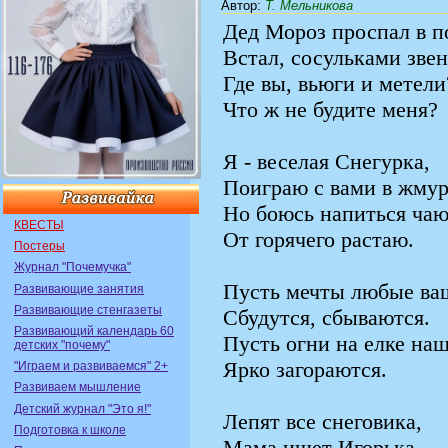
Автор
:
Т. Мельникова
Дед Мороз проспал в п
Встал, сосульками звен
Где вы, вьюги и метели
Что ж не будите меня?
Я - веселая Снегурка,
Поиграю с вами в жмур
Но боюсь напиться чаю
КВЕСТЫ
От горячего растаю.
Постеры
Журнал "Почемучка"
Пусть мечты любые ва
Развивающие занятия
Развивающие стенгазеты
Сбудутся, сбываются.
Развивающий календарь 60
Пусть огни на елке на
детских "почему"
Ярко загораются.
"Играем и развиваемся" 2+
Развиваем мышление
Детский журнал "Это я!"
Лепят все снеговика,
Подготовка к школе
Мама ищет Игорька.