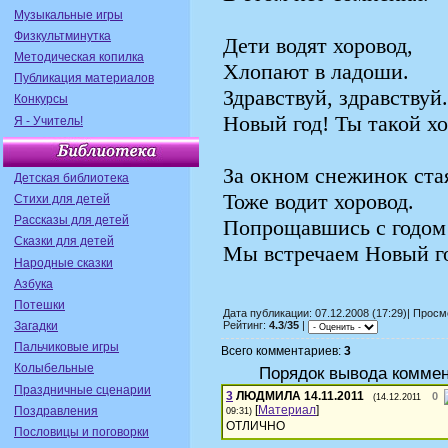
Музыкальные игры
Физкультминутка
Дети водят хоровод,
Методическая копилка
Хлопают в ладоши.
Публикация материалов
Здравствуй, здравствуй.
Конкурсы
Новый год! Ты такой х
Я - Учитель!
За окном снежинок ста
Детская библиотека
Тоже водит хоровод.
Стихи для детей
Рассказы для детей
Попрощавшись с годом
Сказки для детей
Мы встречаем Новый г
Народные сказки
Азбука
Потешки
Дата публикации: 07.12.2008 (17:29)| Прос
Загадки
Рейтинг:
4.3
/
35
|
Пальчиковые игры
Всего комментариев:
3
Колыбельные
Порядок вывода коммен
Праздничные сценарии
3
ЛЮДМИЛА 14.11.2011
0
(14.12.2011
[
Материал
]
Поздравления
09:31)
ОТЛИЧНО
Пословицы и поговорки