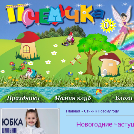
Главная
»
Стихи к Новому году
Новогодние часту