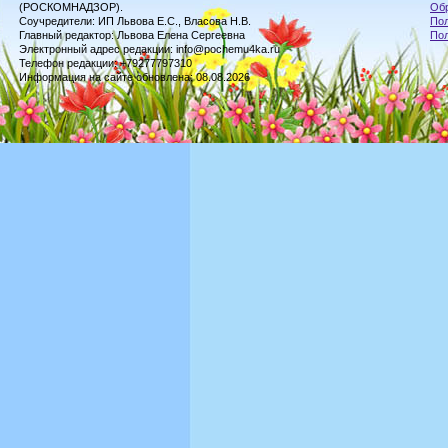
(РОСКОМНАДЗОР).
Обр
Соучредители: ИП Львова Е.С., Власова Н.В.
Пол
Главный редактор: Львова Елена Сергеевна
По
Электронный адрес редакции: info@pochemu4ka.ru
Телефон редакции: +79277797310
Информация на сайте обновлена: 08.08.2026