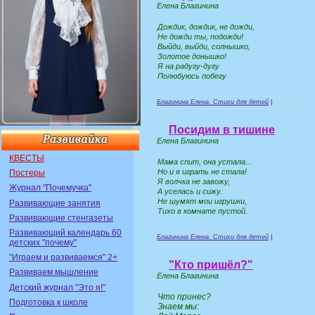
Елена Благинина
Дождик, дождик, не дожди,
Не дожди ты, подожди!
Выйди, выйди, солнышко,
Золотое донышко!
Я на радугу-дугу
Полюбуюсь побегу
Благинина Елена. Стихи для детей
|
Посидим в тишине
Елена Благинина
КВЕСТЫ
Мама спит, она устала...
Но и я играть не стала!
Постеры
Я волчка не завожу,
Журнал "Почемучка"
А уселась и сижу.
Не шумят мои игрушки,
Развивающие занятия
Тихо в комнате пустой.
Развивающие стенгазеты
Развивающий календарь 60
Благинина Елена. Стихи для детей
|
детских "почему"
"Играем и развиваемся" 2+
"Кто пришёл?"
Развиваем мышление
Елена Благинина
Детский журнал "Это я!"
Что принес?
Подготовка к школе
Знаем мы: