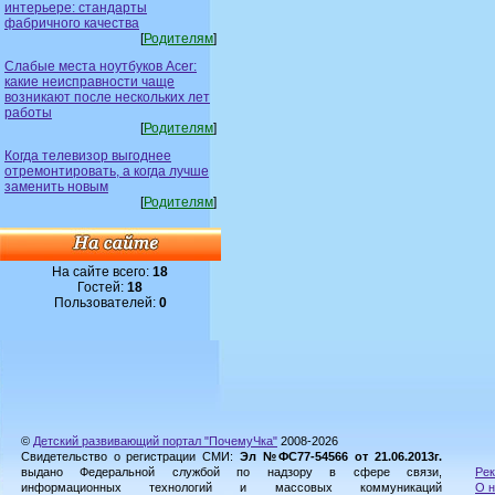
интерьере: стандарты
фабричного качества
[
Родителям
]
Слабые места ноутбуков Acer:
какие неисправности чаще
возникают после нескольких лет
работы
[
Родителям
]
Когда телевизор выгоднее
отремонтировать, а когда лучше
заменить новым
[
Родителям
]
На сайте всего:
18
Гостей:
18
Пользователей:
0
©
Детский развивающий портал "ПочемуЧка"
2008-2026
Свидетельство о регистрации СМИ:
Эл №ФС77-54566 от 21.06.2013г.
выдано Федеральной службой по надзору в сфере связи,
Рек
информационных технологий и массовых коммуникаций
О н