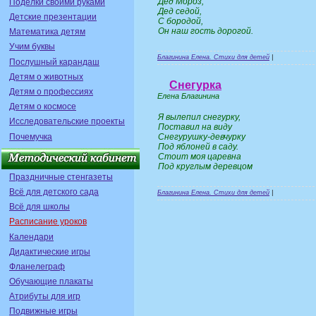
Дед Мороз,
Поделки своими руками
Дед седой,
Детские презентации
С бородой,
Он наш гость дорогой.
Математика детям
Учим буквы
Благинина Елена. Стихи для детей
|
Послушный карандаш
Детям о животных
Снегурка
Детям о профессиях
Елена Благинина
Детям о космосе
Я вылепил снегурку,
Исследовательские проекты
Поставил на виду
Почемучка
Снегурушку-девчурку
Под яблоней в саду.
Стоит моя царевна
Под круглым деревцом
Праздничные стенгазеты
Всё для детского сада
Благинина Елена. Стихи для детей
|
Всё для школы
Расписание уроков
Календари
Дидактические игры
Фланелеграф
Обучающие плакаты
Атрибуты для игр
Подвижные игры