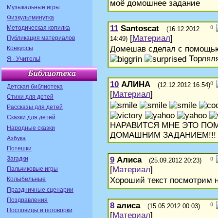
моё домошнее задание
Музыкальные игры
Физкультминутка
11
Santoscat
Методическая копилка
0
(16.12.2012
[
Материал
]
Публикация материалов
14:49)
Домешав сделал с помощью
Конкурсы
Торляля
Я - Учитель!
10
АЛИНА
0
(12.12.2012 16:54)
Детская библиотека
[
Материал
]
Стихи для детей
Рассказы для детей
Сказки для детей
НАРАВИТСЯ МНЕ ЭТО ПО
Народные сказки
ДОМАШНИМ ЗАДАНИЕМ!!!
Азбука
Потешки
Загадки
9
Алиса
0
(25.09.2012 20:23)
[
Материал
]
Пальчиковые игры
Колыбельные
Хороший текст посмотрим н
Праздничные сценарии
Поздравления
8
алиса
0
(15.05.2012 00:03)
Пословицы и поговорки
[
Материал
]