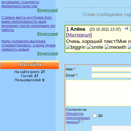
интерьере: стандарты
фабричного качества
[
Родителям
]
Спам-сообщение скр
Слабые места ноутбуков Acer:
какие неисправности чаще
возникают после нескольких лет
1
Алёна
+2
(23.10.2011 13:37)
работы
[
Родителям
]
[
Материал
]
Очень хороший текст!Мне о
Когда телевизор выгоднее
отремонтировать, а когда лучше
заменить новым
[
Родителям
]
Имя *:
На сайте всего:
27
Email *:
Гостей:
27
Пользователей:
0
Согласен на
Обработку
Да
персональных
данных
?
*
: