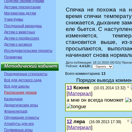
Поделки своими руками
Детские презентации
Спячка не похожа на н
Математика детям
время спячки температу
Учим буквы
снижается, дыхание зам
Послушный карандаш
еле бьется. С наступле
Детям о животных
изменяется, темпе
Детям о профессиях
становится выше, из-
Детям о космосе
просыпаются, выполз
Исследовательские проекты
начинают снова нормаль
Почемучка
Дата публикации: 18.12.2010 (00:52)| Прос
Рейтинг:
4.4
/
120
|
Всего комментариев:
13
Праздничные стенгазеты
Порядок вывода коммен
Всё для детского сада
Всё для школы
13
Ксюня
0
(10.01.2014 13:32)
Расписание уроков
[
Материал
]
Календари
а мне он всегда поможет
Дидактические игры
Фланелеграф
Обучающие плакаты
12
лера
0
(16.09.2013 17:39)
Атрибуты для игр
[
Материал
]
Подвижные игры