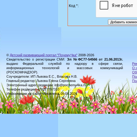
Код *:
©
Детский развивающий портал "ПочемуЧка"
2008-2026
Свидетельство о регистрации СМИ:
Эл №ФС77-54566 от 21.06.2013г.
выдано Федеральной службой по надзору в сфере связи,
Ре
информационных технологий и массовых коммуникаций
О 
(РОСКОМНАДЗОР).
Об
Соучредители: ИП Львова Е.С., Власова Н.В.
По
Главный редактор: Львова Елена Сергеевна
По
Электронный адрес редакции: info@pochemu4ka.ru
Телефон редакции: +79277797310
Информация на сайте обновлена: 09.08.2026