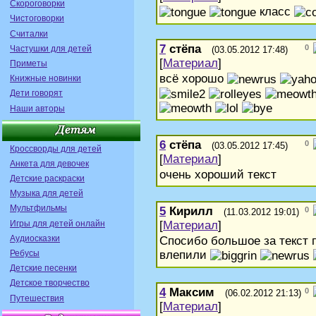
Скороговорки
класс
Чистоговорки
Считалки
7
стёпа
0
Частушки для детей
(03.05.2012 17:48)
[
Материал
]
Приметы
всё хорошо
Книжные новинки
Дети говорят
Наши авторы
6
стёпа
0
(03.05.2012 17:45)
Кроссворды для детей
[
Материал
]
Анкета для девочек
очень хороший текст
Детские раскраски
Музыка для детей
Мультфильмы
5
Кирилл
0
(11.03.2012 19:01)
Игры для детей онлайн
[
Материал
]
Аудиосказки
Спосибо большое за текст 
Ребусы
влепили
Детские песенки
Детское творчество
4
Максим
0
(06.02.2012 21:13)
Путешествия
[
Материал
]