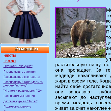
Ме
т
к
в
П
то
д
з
о
КВЕСТЫ
у
Постеры
растительную пищу, но
Журнал "Почемучка"
она пропадает. За т
Развивающие занятия
медведи накапливают 
Развивающие стенгазеты
жира в своем теле. Когд
Развивающий календарь 60
детских "почему"
найти себе достаточное
"Играем и развиваемся" 2+
они заползают глуб
Развиваем мышление
засыпают до наступле
Детский журнал "Это я!"
время медведь совсе
Подготовка к школе
живет за счет накопленн