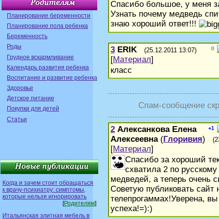
Спасибо большое, у меня з
Узнать почему медведь спит
Планирование беременности
знаю хороший ответ!!!
Планирование пола ребенка
Беременность
Роды
3
ERIK
0
(25.12.2011 13:07)
Грудное вскармливание
[
Материал
]
Календарь развития ребенка
класс
Воспитание и развитие ребенка
Здоровье
Детское питание
Спам-сообщение скр
Покупки для детей
Статьи
2
Алексанкова Елена
+1
Алексеевна
(
Глоривия
)
(2
[
Материал
]
Спасибо за хороший тек
схватила 2 по русскому
медведей, а теперь очень с
Когда и зачем стоит обращаться
Советую публиковать сайт 
к врачу-психиатру: симптомы,
которые нельзя игнорировать
телепрогаммах!Уверена, вы
[
Родителям
]
успеха!=):)
Итальянская элитная мебель в