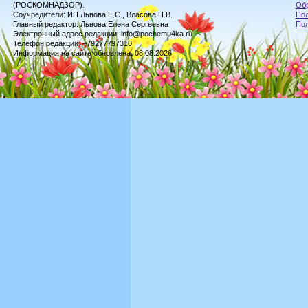
(РОСКОМНАДЗОР).
Обр
Соучредители: ИП Львова Е.С., Власова Н.В.
Пол
Главный редактор: Львова Елена Сергеевна
По
Электронный адрес редакции: info@pochemu4ka.ru
Телефон редакции: +79277797310
Информация на сайте обновлена: 08.08.2026