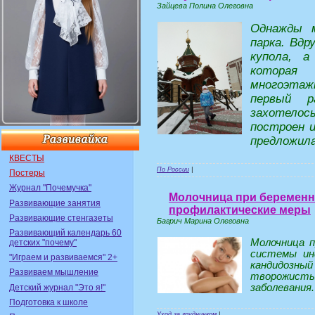
Зайцева Полина Олеговна
Однажды 
парка. Вдр
купола, а
которая
многоэтаж
первый р
захотелось
построен и
предложила
КВЕСТЫ
По России
|
Постеры
Журнал "Почемучка"
Молочница при беременн
Развивающие занятия
профилактические меры
Развивающие стенгазеты
Багрич Марина Олеговна
Развивающий календарь 60
Молочница п
детских "почему"
системы ин
"Играем и развиваемся" 2+
кандидозны
Развиваем мышление
творожист
заболевания.
Детский журнал "Это я!"
Подготовка к школе
Уход за грудничком
|