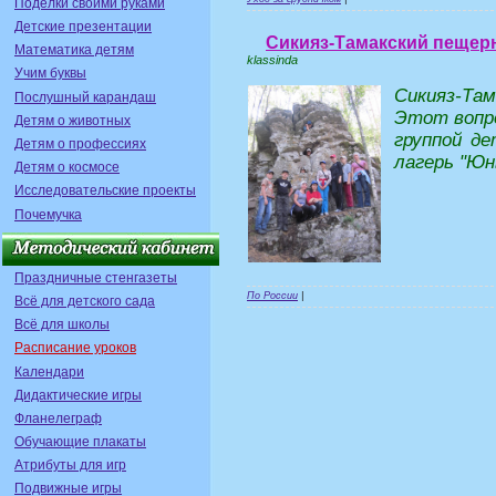
Поделки своими руками
Детские презентации
Сикияз-Тамакский пещер
Математика детям
klassinda
Учим буквы
Сикияз-Та
Послушный карандаш
Этот вопро
Детям о животных
группой д
Детям о профессиях
лагерь "Юн
Детям о космосе
Исследовательские проекты
Почемучка
Праздничные стенгазеты
По России
|
Всё для детского сада
Всё для школы
Расписание уроков
Календари
Дидактические игры
Фланелеграф
Обучающие плакаты
Атрибуты для игр
Подвижные игры