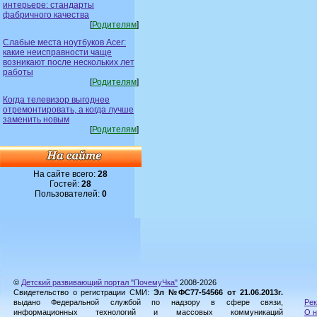
интерьере: стандарты
фабричного качества
[
Родителям
]
Слабые места ноутбуков Acer:
какие неисправности чаще
возникают после нескольких лет
работы
[
Родителям
]
Когда телевизор выгоднее
отремонтировать, а когда лучше
заменить новым
[
Родителям
]
На сайте всего:
28
Гостей:
28
Пользователей:
0
©
Детский развивающий портал "ПочемуЧка"
2008-2026
Свидетельство о регистрации СМИ:
Эл №ФС77-54566 от 21.06.2013г.
выдано Федеральной службой по надзору в сфере связи,
Рек
информационных технологий и массовых коммуникаций
О н