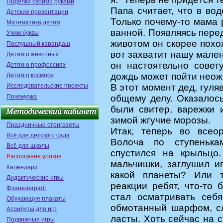
Поделки своими руками
Папа считает, что в вод
Детские презентации
Только почему-то мама р
Математика детям
ванной. Появляясь перед
Учим буквы
животом он скорее похож
Послушный карандаш
вот захватит нашу мален
Детям о животных
он настоятельно совет
Детям о профессиях
дождь может пойти неож
Детям о космосе
Исследовательские проекты
В этот момент дед, гуля
Почемучка
общему делу. Оказалось
были свитер, варежки 
зимой жгучие морозы.
Праздничные стенгазеты
Итак, теперь во всео
Всё для детского сада
Волоча по ступенька
Всё для школы
спустился на крыльцо
Расписание уроков
мальчишки, заглушил и
Календари
какой планеты? Или т
Дидактические игры
реакции ребят, что-то 
Фланелеграф
стал осматривать себя
Обучающие плакаты
обмотанный шарфом, с
Атрибуты для игр
ласты. Хоть сейчас на с
Подвижные игры