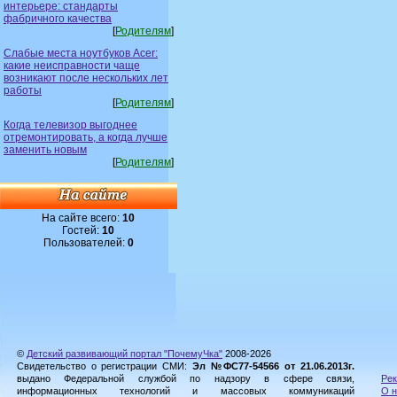
интерьере: стандарты
фабричного качества
[
Родителям
]
Слабые места ноутбуков Acer:
какие неисправности чаще
возникают после нескольких лет
работы
[
Родителям
]
Когда телевизор выгоднее
отремонтировать, а когда лучше
заменить новым
[
Родителям
]
На сайте всего:
10
Гостей:
10
Пользователей:
0
©
Детский развивающий портал "ПочемуЧка"
2008-2026
Свидетельство о регистрации СМИ:
Эл №ФС77-54566 от 21.06.2013г.
выдано Федеральной службой по надзору в сфере связи,
Рек
информационных технологий и массовых коммуникаций
О н