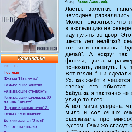
Автор
:
Боков Александр
Ласты, валенки, пана
чемодане развалились
Может показаться, что к
в экспедицию на северн
иду гулять во двор. Эт
шесть лет нелёгкой се
только и слышишь: "Туд
делай”. А вокруг так
формы, цвета и размер
понюхать, лизнуть. Ну
КВЕСТЫ
Постеры
Вот взяли бы и сделали 
Журнал "Почемучка"
Ух, как жмёт и чешется
Развивающие занятия
сверху его обмотать
Развивающие стенгазеты
бабушка, я так точно не 
Развивающий календарь 60
улице-то лето”.
детских "почему"
А вот мама уверена, чт
"Играем и развиваемся" 2+
мыла и солнечных очк
Развиваем мышление
рассказала про микро
Детский журнал "Это я!"
кустом. Очки же спасут о
Подготовка к школе
я. "Теперь не придётся т