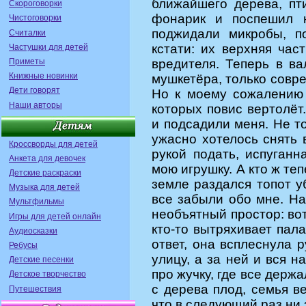
ближайшего дерева, пт
Скороговорки
фонарик и поспешил н
Чистоговорки
поджидали микробы, п
Считалки
кстати: их верхняя час
Частушки для детей
Приметы
вредителя. Теперь в в
Книжные новинки
мушкетёра, только совре
Дети говорят
Но к моему сожалению 
Наши авторы
которых повис вертолёт.
и подсадили меня. Не то
ужасно хотелось снять в
Кроссворды для детей
рукой подать, испуганн
Анкета для девочек
мою игрушку. А кто ж те
Детские раскраски
земле раздался топот у
Музыка для детей
все забыли обо мне. На
Мультфильмы
необъятный простор: вот
Игры для детей онлайн
кто-то вытряхивает пала
Аудиосказки
ответ, она всплеснула 
Ребусы
улицу, а за ней и вся н
Детские песенки
про жучку, где все держа
Детское творчество
с дерева плод, семья в
Путешествия
что в следующий раз ни 