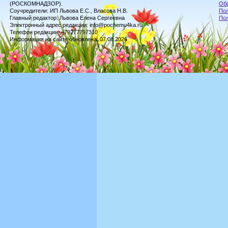
(РОСКОМНАДЗОР).
Обр
Соучредители: ИП Львова Е.С., Власова Н.В.
Пол
Главный редактор: Львова Елена Сергеевна
По
Электронный адрес редакции: info@pochemu4ka.ru
Телефон редакции: +79277797310
Информация на сайте обновлена: 07.08.2026