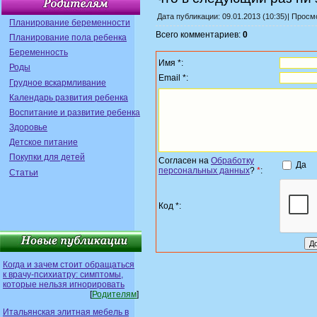
Дата публикации: 09.01.2013 (10:35)| Прос
Планирование беременности
Всего комментариев:
0
Планирование пола ребенка
Беременность
Имя *:
Роды
Email *:
Грудное вскармливание
Календарь развития ребенка
Воспитание и развитие ребенка
Здоровье
Детское питание
Покупки для детей
Согласен на
Обработку
Да
персональных данных
?
*
:
Статьи
Код *:
Когда и зачем стоит обращаться
к врачу-психиатру: симптомы,
которые нельзя игнорировать
[
Родителям
]
Итальянская элитная мебель в