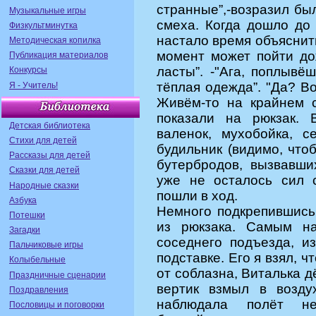
странные”,-возразил бы
Музыкальные игры
смеха. Когда дошло до 
Физкультминутка
настало время объяснить
Методическая копилка
момент может пойти до
Публикация материалов
ласты”. -"Ага, поплывё
Конкурсы
тёплая одежда”. "Да? Во
Я - Учитель!
Живём-то на крайнем се
показали на рюкзак. 
Детская библиотека
валенок, мухобойка, с
Стихи для детей
будильник (видимо, чтоб
Рассказы для детей
бутербродов, вызвавши
Сказки для детей
уже не осталось сил 
Народные сказки
пошли в ход.
Азбука
Немного подкрепившись
Потешки
из рюкзака. Самым на
Загадки
соседнего подъезда, и
Пальчиковые игры
подставке. Его я взял, 
Колыбельные
от соблазна, Виталька д
Праздничные сценарии
вертик взмыл в возду
Поздравления
наблюдала полёт не
Пословицы и поговорки