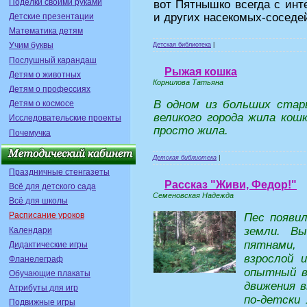
Поделки своими руками
вот Пятнышко всегда с инт
и других насекомых-соседе
Детские презентации
Математика детям
Учим буквы
Детская библиотека
|
Послушный карандаш
Рыжая кошка
Детям о животных
Корнилова Татьяна
Детям о профессиях
В одном из больших стары
Детям о космосе
великого города жила кошк
Исследовательские проекты
просто жила.
Почемучка
Детская библиотека
|
Праздничные стенгазеты
Рассказ "Живи, Федор!"
Всё для детского сада
Семеновская Надежда
Всё для школы
Расписание уроков
Пес появил
земли. Вы
Календари
пятнами,
Дидактические игры
взрослой 
Фланелеграф
опытный в
Обучающие плакаты
движения в
Атрибуты для игр
по-детски
Подвижные игры