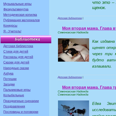
что это – 
Музыкальные игры
щенок.
Физкультминутка
Методическая копилка
Детская библиотека
|
Публикация материалов
Конкурсы
Моя вторая мама. Глава в
Я - Учитель!
Семеновская Надежда
Как издавна
Детская библиотека
щенят открыл
Стихи для детей
через три 
Рассказы для детей
будто ватн
Сказки для детей
взлаивали.
Народные сказки
Азбука
Детская библиотека
|
Потешки
Загадки
Моя вторая мама. Глава тр
Пальчиковые игры
Семеновская Надежда
Семеновская Надежда
Колыбельные
Праздничные сценарии
Едва Эвит
Поздравления
исследоват
Пословицы и поговорки
крайне заинт