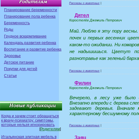
Рассказы о животных
|
Планирование беременности
Дятел
Планирование пола ребенка
Коростелёв Джемиль Петрович
Беременность
Роды
Май. Люблю я эту пору весны
Грудное вскармливание
почек и первых весенних цве
Календарь развития ребенка
каком-то ожидании. Ни комаров,
Воспитание и развитие ребенка
не надышишься. Цветут под
Здоровье
разнотравье как зеленый барх
Детское питание
Покупки для детей
Рассказы о животных
|
Статьи
Филин
Коростелёв Джемиль Петрович
Вечерело, в лесу уже было 
Внезапно впереди с дерева сле
задевают деревья. Вначале 
характерному бесшумному полё
Когда и зачем стоит обращаться
к врачу-психиатру: симптомы,
которые нельзя игнорировать
Рассказы о животных
|
[
Родителям
]
Итальянская элитная мебель в
Заяц