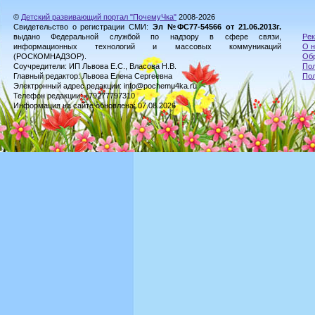
©
Детский развивающий портал "ПочемуЧка"
2008-2026
Свидетельство о регистрации СМИ:
Эл №ФС77-54566 от 21.06.2013г.
выдано Федеральной службой по надзору в сфере связи,
Рек
информационных технологий и массовых коммуникаций
О н
(РОСКОМНАДЗОР).
Обр
Соучредители: ИП Львова Е.С., Власова Н.В.
Пол
Главный редактор: Львова Елена Сергеевна
По
Электронный адрес редакции: info@pochemu4ka.ru
Телефон редакции: +79277797310
Информация на сайте обновлена: 07.08.2026