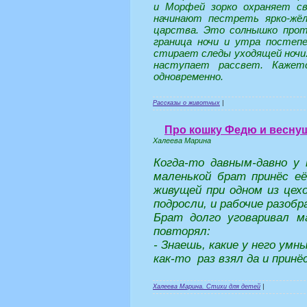
и Морфей зорко охраняет св
начинают пестреть ярко-жёл
царства. Это солнышко прот
граница ночи и утра постеп
стирает следы уходящей ночи.
наступает рассвет. Кажет
одновременно.
Рассказы о животных
|
Про кошку Федю и весну
Халеева Марина
Когда-то давным-давно у
маленькой брат принёс её
живущей при одном из цехо
подросли, и рабочие разобр
Брат долго уговаривал м
повторял:
- Знаешь, какие у него умны
как-то раз взял да и принёс
Халеева Марина. Стихи для детей
|