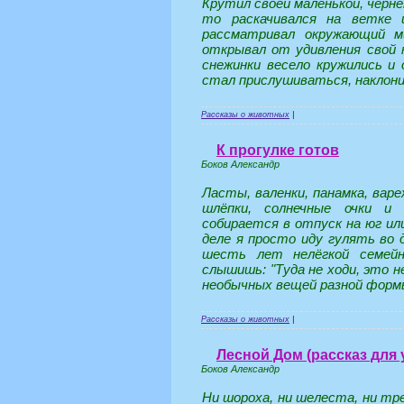
Крутил своей маленькой, чёрне
то раскачивался на ветке 
рассматривал окружающий ми
открывал от удивления свой 
снежинки весело кружились и
стал прислушиваться, наклонил
Рассказы о животных
|
К прогулке готов
Боков Александр
Ласты, валенки, панамка, варе
шлёпки, солнечные очки и
собирается в отпуск на юг ил
деле я просто иду гулять во 
шесть лет нелёгкой семейн
слышишь: "Туда не ходи, это н
необычных вещей разной формы
Рассказы о животных
|
Лесной Дом (рассказ для 
Боков Александр
Ни шороха, ни шелеста, ни тре