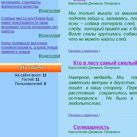
интерьере: стандарты
Коростелёв Джемиль Петрович
фабричного качества
[
Родителям
]
Мы только вышли из машины
подняла зайца и, заливаясь, п
Слабые места ноутбуков Acer:
какие неисправности чаще
ясно – собака потеряла след,
возникают после нескольких лет
следу, который привёл нас к б
работы
Возле скалы крутилась собака
[
Родителям
]
что не может найти след.
Когда телевизор выгоднее
отремонтировать, а когда лучше
Рассказы о животных
|
заменить новым
[
Родителям
]
Кто в лесу самый смелы
Коростелёв Джемиль Петрович
На сайте всего:
11
Наверное, медведь. Мы плы
Гостей:
11
заметили метрах в двухстах.
Пользователей:
0
пошёл в нашу сторону. Пере
расстояние сократилось мет
остановился. Не было в е
любопытство.
Рассказы о животных
|
Солидарность
Коростелёв Джемиль Петрович