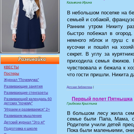
Казьмина Ирина
В небольшом поселке на бе
семьей и собакой, француз
Ранним утром Никиту раз
быстро побежал в огород.
немного яблок и груш с в
кусочки и пошёл на хозяй
секрет. В углу за курятни
приходила семья ёжиков. 
чувствовала и бежала к хоз
КВЕСТЫ
Постеры
что гости пришли. Никита д
Журнал "Почемучка"
Развивающие занятия
Детская библиотека
|
Развивающие стенгазеты
Первый полет Пятнышка
Развивающий календарь 60
детских "почему"
Грибкова Кристина
"Играем и развиваемся" 2+
В большом лесу жила семь
Развиваем мышление
семье были Папа, Мама, 
Детский журнал "Это я!"
Родители учили детей прео
Подготовка к школе
Пока были маленькими, они 