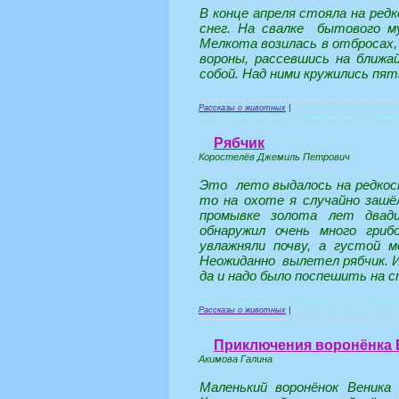
В конце апреля стояла на редк
снег. На свалке бытового м
Мелкота возилась в отбросах, 
вороны, рассевшись на ближа
собой. Над ними кружились пят
Рассказы о животных
|
Рябчик
Коростелёв Джемиль Петрович
Это лето выдалось на редкост
то на охоте я случайно зашё
промывке золота лет двад
обнаружил очень много гри
увлажняли почву, а густой м
Неожиданно вылетел рябчик. И
да и надо было поспешить на с
Рассказы о животных
|
Приключения воронёнка 
Акимова Галина
Маленький воронёнок Веника