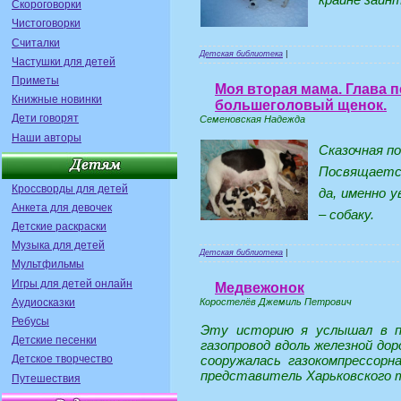
Скороговорки
Чистоговорки
Считалки
Детская библиотека
|
Частушки для детей
Приметы
Моя вторая мама. Глава п
Книжные новинки
большеголовый щенок.
Дети говорят
Семеновская Надежда
Наши авторы
Сказочная по
Посвящается
Кроссворды для детей
да, именно 
Анкета для девочек
– собаку.
Детские раскраски
Музыка для детей
Детская библиотека
|
Мультфильмы
Игры для детей онлайн
Медвежонок
Аудиосказки
Коростелёв Джемиль Петрович
Ребусы
Эту историю я услышал в по
Детские песенки
газопровод вдоль
железной дор
сооружалась газокомпрессорн
Детское творчество
представитель Харьковского т
Путешествия