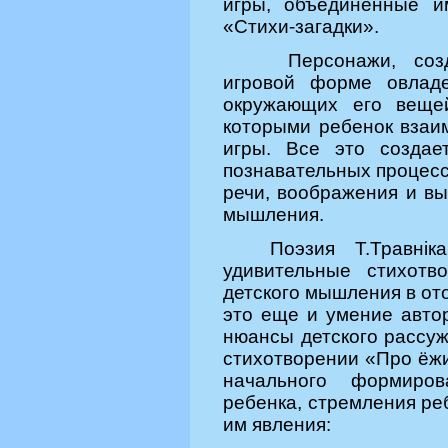
игры, объединенные и
«Стихи-загадки».
Персонажи, соз
игровой форме овладе
окружающих его веще
которыми ребенок взаи
игры. Все это создае
познавательных процесс
речи, воображения и вы
мышления.
Поэзия Т.Травнi
удивительные стихотв
детского мышления в от
это еще и умение авто
нюансы детского рассу
стихотворении «Про ёжи
начального формиро
ребенка, стремления ре
им явления: