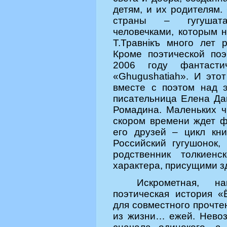
детям, и их родителям.
страны – гугушата
человечками, которым н
Т.Травнiкъ много лет 
Кроме поэтической по
2006 году фантасти
«Ghugushatiah». И это
вместе с поэтом над 
писательница Елена Да
Ромадина. Маленьких ч
скором времени ждет ф
его друзей – цикл кн
Российский гугушонок,
родственник толкиенс
характера, присущими з
Искрометная,
нап
поэтическая история «
для совместного прочте
из жизни… ежей. Невоз