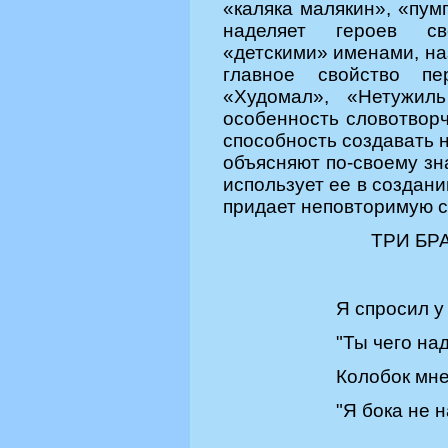
«каляка малякин», «пум
наделяет героев св
«детскими» именами, на
главное свойство пе
«Худомал», «Нетужил
особенность словотвор
способность создавать 
объясняют по-своему зн
использует ее в создани
придает неповторимую с
ТРИ БР
Я спросил у
"Ты чего на
Колобок мне
"Я бока не 