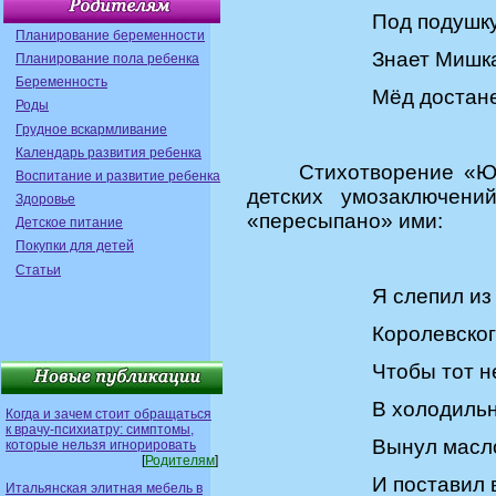
Под подушку
Планирование беременности
Знает Мишка
Планирование пола ребенка
Беременность
Мёд достане
Роды
Грудное вскармливание
Календарь развития ребенка
Стихотворение «
Воспитание и развитие ребенка
детских умозаключени
Здоровье
«пересыпано» ими:
Детское питание
Покупки для детей
Статьи
Я слепил из
Королевског
Чтобы тот 
В холодильн
Когда и зачем стоит обращаться
к врачу-психиатру: симптомы,
Вынул масло
которые нельзя игнорировать
[
Родителям
]
И поставил в
Итальянская элитная мебель в