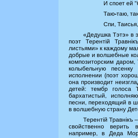
И споет ей "
Таю
-
таю, та
Спи, Таисья
«
Дедушка Тэтэ» в 
поэт Терентiй Травнi
листьями» к каждому ма
добрые и волшебные ко
композиторским даром, 
колыбельную песенку 
исполнении (поэт хорош
она производит неизгла
детей: тембр голоса 
бархатистый, исполня
песни, переходящий в ш
в волшебную страну Дет
Терент
iй Травнiкъ
свойственно верить в
например, в Деда Мор