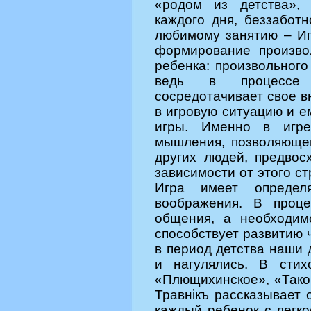
«родом из детства», 
каждого дня, беззабот
любимому занятию – Иг
формирование произво
ребенка: произвольного
ведь в процессе 
сосредотачивает свое в
в игровую ситуацию и е
игры. Именно в игре
мышления, позволяющег
других людей, предвос
зависимости от этого с
Игра имеет определ
воображения. В проце
общения, а необходим
способствует развитию ч
в период детства наши 
и нагулялись. В стих
«Плющихинское», «Такой
Травнiкъ рассказывает 
каждый ребенок с легко