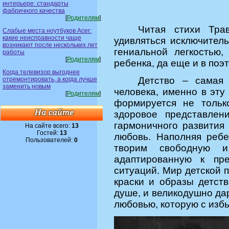
интерьере: стандарты
фабричного качества
[
Родителям
]
Читая стихи
Трав
Слабые места ноутбуков Acer:
какие неисправности чаще
удивляться исключитель
возникают после нескольких лет
гениальной легкостью,
работы
[
Родителям
]
ребенка, да еще и в поэ
Когда телевизор выгоднее
Детство – сама
отремонтировать, а когда лучше
заменить новым
человека, именно в эту
[
Родителям
]
формируется не тольк
здоровое представлен
гармоничного развития
На сайте всего:
13
Гостей:
13
любовь. Наполняя ребе
Пользователей:
0
творим свободную и
адаптированную к пр
ситуаций. Мир детской п
краски и образы детств
душе, и великодушно да
любовью, которую с избы