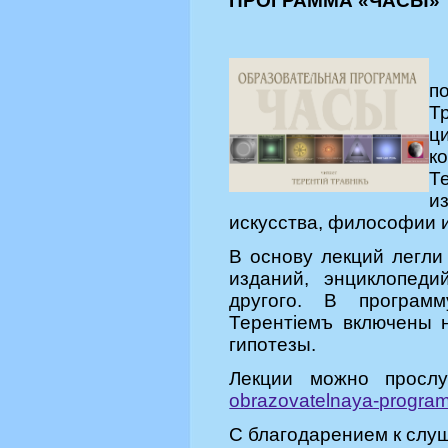
ПРОГРАММА «ЧАСЫ»
п
Т
ц
к
Т
и
искусства, философии и
В основу лекций легли
изданий, энциклопеди
другого. В програм
Терентiемъ включены 
гипотезы.
Лекции можно просл
obrazovatelnaya-progra
С благодарением к сл