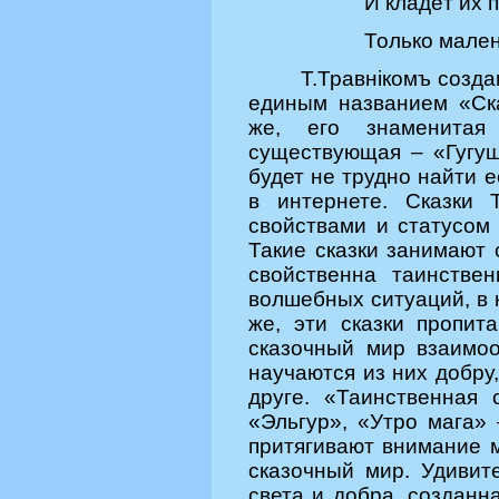
И клад
ёт их 
Только мален
Т.Травн
iкомъ созда
единым названием «Ска
же, его знаменита
существующая – «Гугуш
будет не трудно найти 
в интернете. Сказки 
свойствами и статусом 
Такие сказки занимают 
свойственна таинствен
волшебных ситуаций, в 
же, эти сказки пропит
сказочный мир взаимоо
научаются из них добру,
друге. «Таинственная 
«Эльгур», «Утро мага»
притягивают внимание м
сказочный мир. Удивит
света и добра, созданн