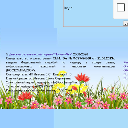
Код *:
©
Детский развивающий портал "ПочемуЧка"
2008-2026
Свидетельство о регистрации СМИ:
Эл №ФС77-54566 от 21.06.2013г.
выдано Федеральной службой по надзору в сфере связи,
Ре
информационных технологий и массовых коммуникаций
О 
(РОСКОМНАДЗОР).
Об
Соучредители: ИП Львова Е.С., Власова Н.В.
По
Главный редактор: Львова Елена Сергеевна
По
Электронный адрес редакции: info@pochemu4ka.ru
Телефон редакции: +79277797310
Информация на сайте обновлена: 07.08.2026