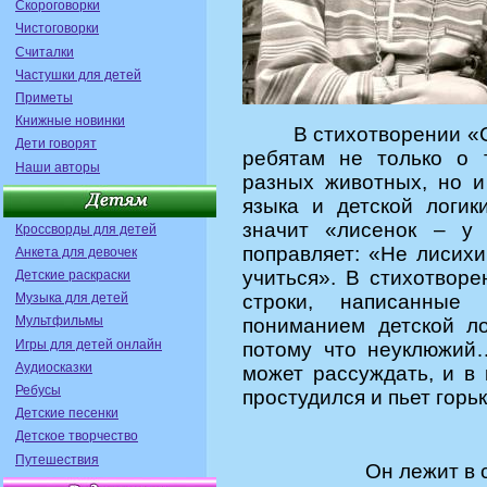
Скороговорки
Чистоговорки
Считалки
Частушки для детей
Приметы
Книжные новинки
В
стихотворении «С
Дети говорят
ребятам не только о 
Наши авторы
разных животных, но и
языка и детской логик
значит «лисенок – у 
Кроссворды для детей
поправляет: «Не лисихи
Анкета для девочек
учиться». В стихотвор
Детские раскраски
Музыка для детей
строки, написанные
Мультфильмы
пониманием детской л
Игры для детей онлайн
потому что неуклюжий…
Аудиосказки
может рассуждать, и в 
Ребусы
простудился и пьет горь
Детские песенки
Детское творчество
Путешествия
Он лежит в 