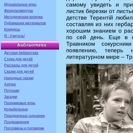
самому увидеть и при
Музыкальные игры
листик березки от листь
Физкультминутка
детстве Терентiй любил
Методическая копилка
Публикация материалов
составляя из них герба
Конкурсы
хорошим знанием о рас
Я - Учитель!
по сей день. Еще в с
Травником сокурсни
появлению, теперь н
Детская библиотека
литературном мире – Тр
Стихи для детей
Рассказы для детей
Сказки для детей
Народные сказки
Азбука
Потешки
Загадки
Пальчиковые игры
Колыбельные
Праздничные сценарии
Поздравления
Пословицы и поговорки