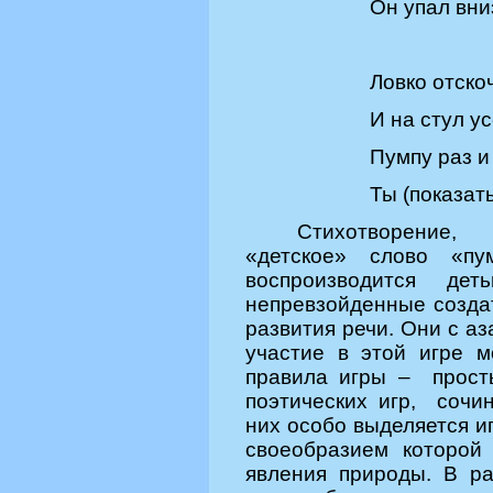
Он упал вни
Ловко отско
И на стул у
Пумпу раз и 
Ты (показать
Стихотворение,
«детское» сл
ово «пу
воспроизводится де
непревзойденные созда
развития речи. Они с аз
участие в этой игре 
правила игры – просты
поэтических игр, сочи
них особо выделяется иг
своеобразием которой
явления природы. В р