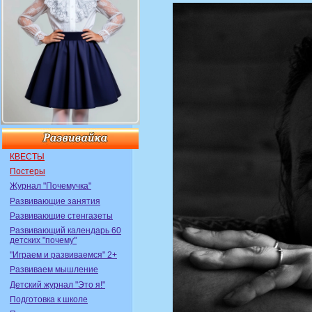
КВЕСТЫ
Постеры
Журнал "Почемучка"
Развивающие занятия
Развивающие стенгазеты
Развивающий календарь 60
детских "почему"
"Играем и развиваемся" 2+
Развиваем мышление
Детский журнал "Это я!"
Подготовка к школе