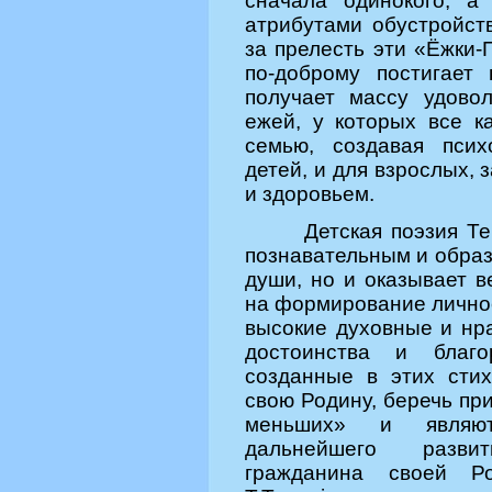
сначала одинокого, а
атрибутами обустройст
за прелесть эти «Ёжки-
по-доброму постигает
получает массу удово
ежей, у которых все к
семью, создавая псих
детей, и для взрослых,
и здоровьем.
Детская поэзия Те
познавательным и образ
души, но и оказывает в
на формирование личнос
высокие духовные и нр
достоинства и благо
созданные в этих стих
свою Родину, беречь пр
меньших» и являют
дальнейшего разви
гражданина своей Р