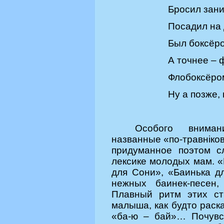
Бросил зан
Посадил на
Был боксёр
А точнее
– 
Флобоксёро
Ну а позже,
Особого вниман
названные «по-травнiко
придуманное поэтом с
лексике молодых мам. 
для Сони», «Баинька 
нежных баинек-песен,
Плавный ритм этих ст
малыша, как будто раск
«ба-ю – бай»… Почувс