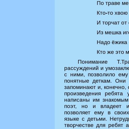
По траве м
Кто
-
то хвою 
И торчат от
Из мешка иг
Надо ёжика 
Кто же это 
Понимание
Т.Тра
рассуждений и умозакл
с ними, позволило ему
понятные деткам. Они
запоминают и, конечно,
произведения ребята 
написаны им знакомым 
поэт, но и владеет 
позволяет ему в свои
языке с детьми. Нетруд
творчестве для ребят а