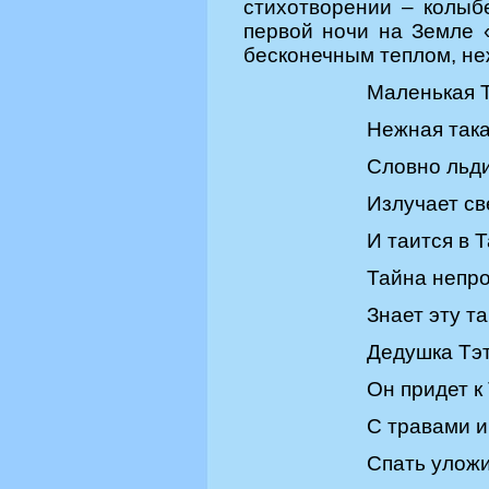
стихотворении – колыбе
первой ночи на Земле 
бесконечным теплом, не
Маленькая Т
Нежная така
Словно льди
Излучает с
И таится в 
Тайна непро
Знает эту т
Дедушка Тэ
Он придет
к
С травами и
Спать уложи