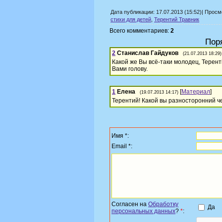
Дата публикации: 17.07.2013 (15:52)| Прос
стихи для детей
,
Терентий Травник
Всего комментариев:
2
Пор
2
Станислав Гайдуков
(21.07.2013 18:29)
Какой же Вы всё-таки молодец, Терен
Вами голову.
1
Елена
[
Материал
]
(19.07.2013 14:17)
Терентий! Какой вы разносторонний че
Имя *:
Email *:
Согласен на
Обработку
Да
персональных данных
?
*
: