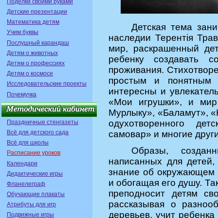
Поделки своими руками
Детские презентации
Математика детям
Детская тема зани
Учим буквы
наследии Терентiя Трав
Послушный карандаш
мир, раскрашенный де
Детям о животных
ребенку создавать с
Детям о профессиях
проживания. Стихотворе
Детям о космосе
простым и понятным 
Исследовательские проекты
интересны и увлекатель
Почемучка
«Мои игрушки», и мир
Мурлыку», «Баламут», «
одухотворенного дет
Праздничные стенгазеты
Всё для детского сада
самовар» и многие други
Всё для школы
Образы, создан
Расписание уроков
написанных для детей,
Календари
знание об окружающем 
Дидактические игры
и обогащая его душу. Та
Фланелеграф
преподносит детям св
Обучающие плакаты
рассказывая о разноо
Атрибуты для игр
деревьев, учит ребенка
Подвижные игры