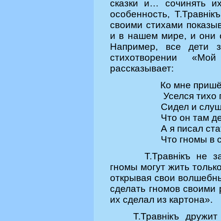
сказки и… сочинять и
особенность, Т.Травнiк
своими стихами показыв
и в нашем мире, и они 
Например, все дети з
стихотворении «Мо
рассказывает:
Ко мне пришё
Уселся тихо по
Сидел и слуша
Что он там дел
А я писал стат
Что гномы в ска
Т.Травнiкъ не з
гномы могут жить только
открывая свои волшебны
сделать гномов своими 
их сделал из картона».
Т.Травн
iкъ дружит