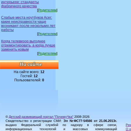
интерьере: стандарты
фабричного качества
[
Родителям
]
Слабые места ноутбуков Acer:
какие неисправности чаще
возникают после нескольких лет
работы
[
Родителям
]
Когда телевизор выгоднее
отремонтировать, а когда лучше
заменить новым
[
Родителям
]
На сайте всего:
12
Гостей:
12
Пользователей:
0
©
Детский развивающий портал "ПочемуЧка"
2008-2026
Свидетельство о регистрации СМИ:
Эл №ФС77-54566 от 21.06.2013г.
выдано Федеральной службой по надзору в сфере связи,
Рек
информационных технологий и массовых коммуникаций
О н