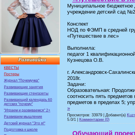
Муниципальное бюджетное 
учреждение детский сад №
Конспект
НОД по ФЭМП в средней гр
«Путешествие в лес»
Выполнила:
педагог 1 квалификационно
Кузнецова О.В.
КВЕСТЫ
г. Александровск-Сахалинск
Постеры
2018г.
Журнал "Почемучка"
Задачи:
Развивающие занятия
Образовательная: Продолжи
Развивающие стенгазеты
соотносить пять предметов 
Развивающий календарь 60
предметов в пределах 5; уп
детских "почему"
»
"Играем и развиваемся" 2+
Просмотров: 33979 | Добавил(а)
Kuz
Развиваем мышление
5.0/1 |
Комментарии (0)
Детский журнал "Это я!"
Подготовка к школе
Обучающий проект