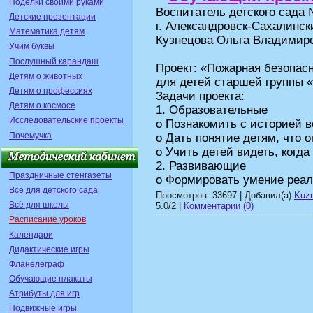
Поделки своими руками
Воспитатель детского сада
Детские презентации
г. Александровск-Сахалинск
Математика детям
Кузнецова Ольга Владимир
Учим буквы
Послушный карандаш
Проект: «Пожарная безопас
Детям о животных
для детей старшей группы 
Детям о профессиях
Задачи проекта:
Детям о космосе
1. Образовательные
Исследовательские проекты
o Познакомить с историей в
Почемучка
o Дать понятие детям, что о
o Учить детей видеть, когда о
2. Развивающие
Праздничные стенгазеты
o Формировать умение реа
Всё для детского сада
Просмотров: 33697 | Добавил(а)
Kuz
Всё для школы
5.0/2 |
Комментарии (0)
Расписание уроков
Календари
Дидактические игры
Фланелеграф
Обучающие плакаты
Атрибуты для игр
Подвижные игры