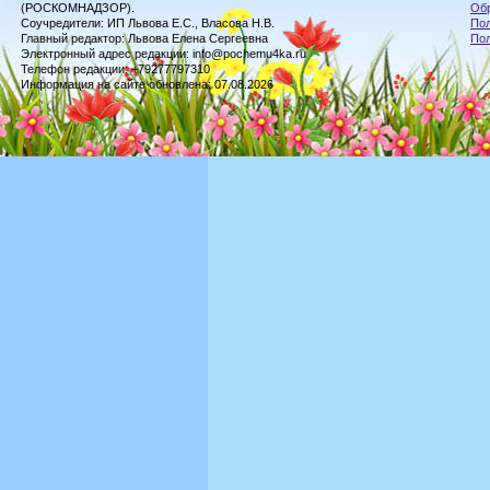
(РОСКОМНАДЗОР).
Обр
Соучредители: ИП Львова Е.С., Власова Н.В.
Пол
Главный редактор: Львова Елена Сергеевна
По
Электронный адрес редакции: info@pochemu4ka.ru
Телефон редакции: +79277797310
Информация на сайте обновлена: 07.08.2026