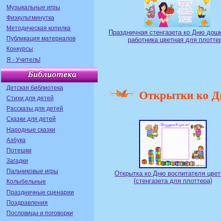
Музыкальные игры
Физкультминутка
Методическая копилка
Праздничная стенгазета ко Дню дош
Публикация материалов
работника цветная для плотте
Конкурсы
Я - Учитель!
Детская библиотека
Открытки ко Д
Стихи для детей
Рассказы для детей
Сказки для детей
Народные сказки
Азбука
Потешки
Загадки
Пальчиковые игры
Открытка ко Дню воспитателя цве
(стенгазета для плоттера)
Колыбельные
Праздничные сценарии
Поздравления
Пословицы и поговорки