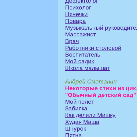
Дефектолог
Психолог
Нянечки
Повара
Музыкальный руководите
Массажист
Врач
Работники столовой
Воспитатель
Мой садик
Школа малышат
Андрей Сметанин
Некоторые стихи из цик
"Обычный детский сад"
Мой полёт
Забияка
Как делили Мишку
Худая Маша
Шнурок
Пятна