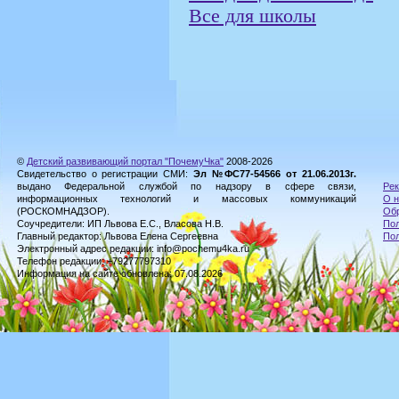
Все для школы
©
Детский развивающий портал "ПочемуЧка"
2008-2026
Свидетельство о регистрации СМИ:
Эл №ФС77-54566 от 21.06.2013г.
выдано Федеральной службой по надзору в сфере связи,
Рек
информационных технологий и массовых коммуникаций
О н
(РОСКОМНАДЗОР).
Обр
Соучредители: ИП Львова Е.С., Власова Н.В.
Пол
Главный редактор: Львова Елена Сергеевна
По
Электронный адрес редакции: info@pochemu4ka.ru
Телефон редакции: +79277797310
Информация на сайте обновлена: 07.08.2026