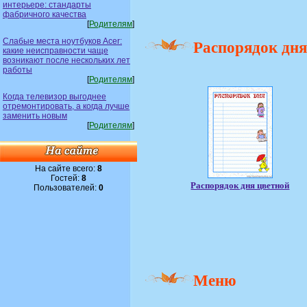
интерьере: стандарты
фабричного качества
[
Родителям
]
Слабые места ноутбуков Acer:
Распорядок дня
какие неисправности чаще
возникают после нескольких лет
работы
[
Родителям
]
Когда телевизор выгоднее
отремонтировать, а когда лучше
заменить новым
[
Родителям
]
На сайте всего:
8
Гостей:
8
Распорядок дня цветной
Пользователей:
0
Меню