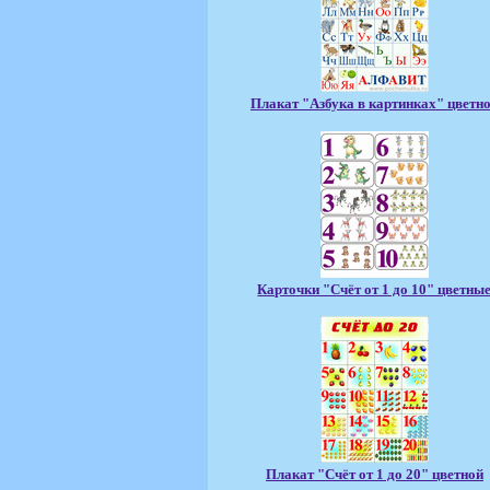
Плакат "Азбука в картинках" цветн
Карточки "Счёт от 1 до 10" цветны
Плакат "Счёт от 1 до 20" цветной