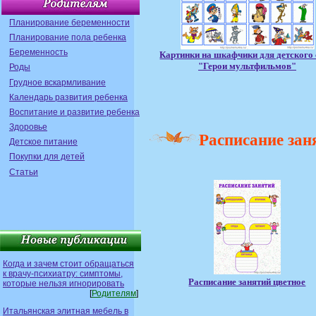
Планирование беременности
Планирование пола ребенка
Беременность
Картинки на шкафчики для детского
"Герои мультфильмов"
Роды
Грудное вскармливание
Календарь развития ребенка
Воспитание и развитие ребенка
Здоровье
Расписание зан
Детское питание
Покупки для детей
Статьи
Когда и зачем стоит обращаться
к врачу-психиатру: симптомы,
Расписание занятий цветное
которые нельзя игнорировать
[
Родителям
]
Итальянская элитная мебель в