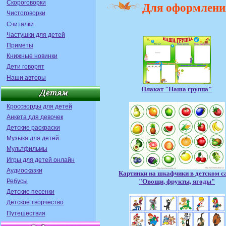
Скороговорки
Для оформлени
Чистоговорки
Считалки
Частушки для детей
Приметы
Книжные новинки
Дети говорят
Наши авторы
Плакат "Наша группа"
Кроссворды для детей
Анкета для девочек
Детские раскраски
Музыка для детей
Мультфильмы
Игры для детей онлайн
Аудиосказки
Картинки на шкафчики в детском с
"Овощи, фрукты, ягоды"
Ребусы
Детские песенки
Детское творчество
Путешествия