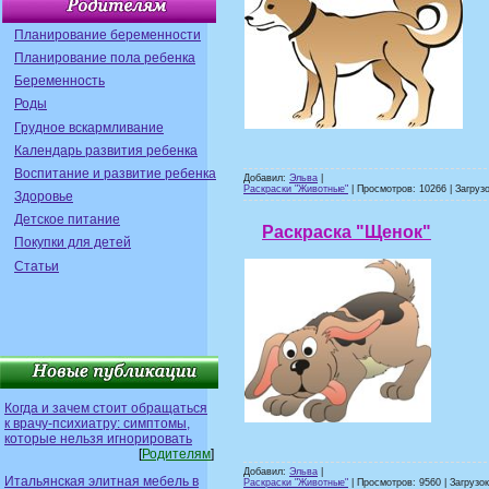
Планирование беременности
Планирование пола ребенка
Беременность
Роды
Грудное вскармливание
Календарь развития ребенка
Воспитание и развитие ребенка
Добавил:
Эльва
|
Раскраски "Животные"
| Просмотров: 10266 | Загрузо
Здоровье
Детское питание
Раскраска "Щенок"
Покупки для детей
Статьи
Когда и зачем стоит обращаться
к врачу-психиатру: симптомы,
которые нельзя игнорировать
[
Родителям
]
Добавил:
Эльва
|
Итальянская элитная мебель в
Раскраски "Животные"
| Просмотров: 9560 | Загрузок