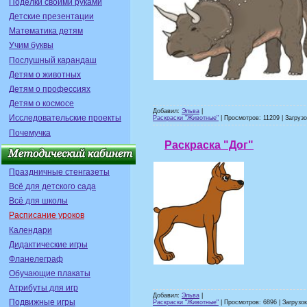
Поделки своими руками
Детские презентации
Математика детям
Учим буквы
Послушный карандаш
Детям о животных
Детям о профессиях
Детям о космосе
Добавил:
Эльва
|
Исследовательские проекты
Раскраски "Животные"
| Просмотров: 11209 | Загрузо
Почемучка
Раскраска "Дог"
Праздничные стенгазеты
Всё для детского сада
Всё для школы
Расписание уроков
Календари
Дидактические игры
Фланелеграф
Обучающие плакаты
Атрибуты для игр
Добавил:
Эльва
|
Подвижные игры
Раскраски "Животные"
| Просмотров: 6896 | Загрузок