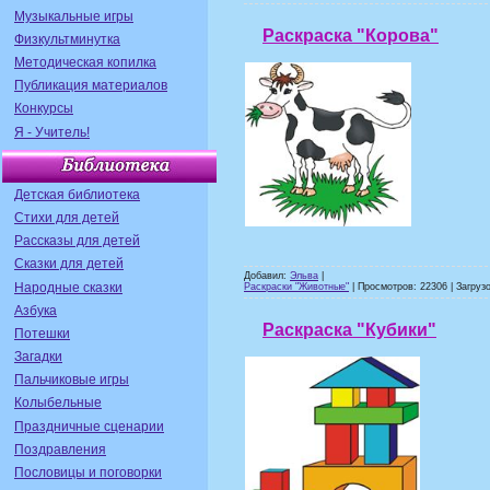
Музыкальные игры
Раскраска "Корова"
Физкультминутка
Методическая копилка
Публикация материалов
Конкурсы
Я - Учитель!
Детская библиотека
Стихи для детей
Рассказы для детей
Сказки для детей
Добавил:
Эльва
|
Народные сказки
Раскраски "Животные"
| Просмотров: 22306 | Загрузо
Азбука
Раскраска "Кубики"
Потешки
Загадки
Пальчиковые игры
Колыбельные
Праздничные сценарии
Поздравления
Пословицы и поговорки