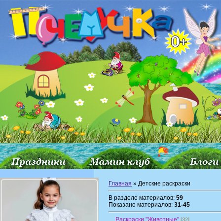
Главная
» Детские раскраски
В разделе материалов:
59
Показано материалов:
31-45
Раскраски "Животные"
[32]