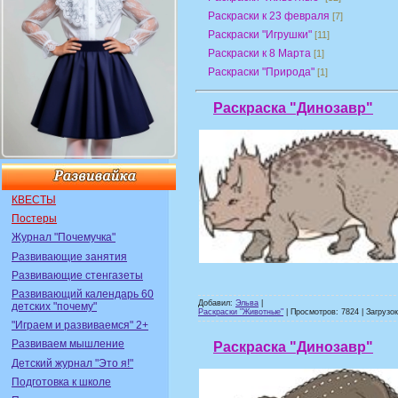
Раскраски к 23 февраля
[7]
Раскраски "Игрушки"
[11]
Раскраски к 8 Марта
[1]
Раскраски "Природа"
[1]
Раскраска "Динозавр"
КВЕСТЫ
Постеры
Журнал "Почемучка"
Развивающие занятия
Развивающие стенгазеты
Развивающий календарь 60
Добавил:
Эльва
|
детских "почему"
Раскраски "Животные"
| Просмотров: 7824 | Загрузок
"Играем и развиваемся" 2+
Развиваем мышление
Раскраска "Динозавр"
Детский журнал "Это я!"
Подготовка к школе