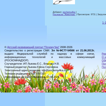
Добавил:
pochemu4ka
|
Раскраски "Животные"
| Просмотров: 9731 | Загрузок
1-
©
Детский развивающий портал "ПочемуЧка"
2008-2026
Свидетельство о регистрации СМИ:
Эл №ФС77-54566 от 21.06.2013г.
выдано Федеральной службой по надзору в сфере связи,
Рек
информационных технологий и массовых коммуникаций
О н
(РОСКОМНАДЗОР).
Обр
Соучредители: ИП Львова Е.С., Власова Н.В.
Пол
Главный редактор: Львова Елена Сергеевна
По
Электронный адрес редакции: info@pochemu4ka.ru
Телефон редакции: +79277797310
Информация на сайте обновлена: 07.08.2026