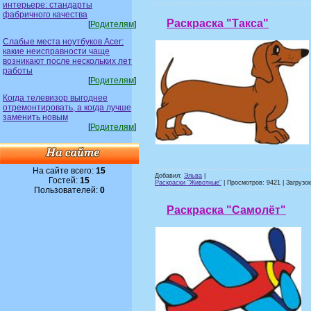
интерьере: стандарты
фабричного качества
Раскраска "Такса"
[
Родителям
]
Слабые места ноутбуков Acer:
какие неисправности чаще
возникают после нескольких лет
работы
[
Родителям
]
Когда телевизор выгоднее
отремонтировать, а когда лучше
заменить новым
[
Родителям
]
На сайте всего:
15
Добавил:
Эльва
|
Гостей:
15
Раскраски "Животные"
| Просмотров: 9421 | Загрузок
Пользователей:
0
Раскраска "Самолёт"