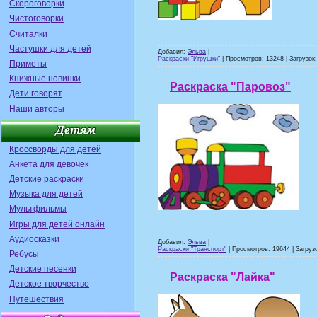
Скороговорки
Чистоговорки
Считалки
Частушки для детей
Добавил:
Эльва
|
Раскраски "Игрушки"
| Просмотров: 13248 | Загрузок:
Приметы
Книжные новинки
Раскраска "Паровоз"
Дети говорят
Наши авторы
Кроссворды для детей
Анкета для девочек
Детские раскраски
Музыка для детей
Мультфильмы
Игры для детей онлайн
Аудиосказки
Добавил:
Эльва
|
Раскраски "Транспорт"
| Просмотров: 19644 | Загрузо
Ребусы
Детские песенки
Раскраска "Лайка"
Детское творчество
Путешествия