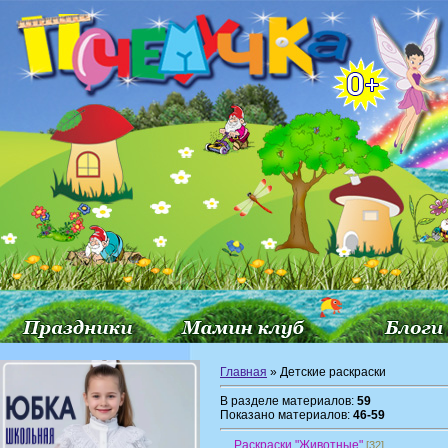
Главная
» Детские раскраски
В разделе материалов:
59
Показано материалов:
46-59
Раскраски "Животные"
[32]