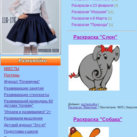
Раскраски к 23 февраля
[7]
Раскраски "Игрушки"
[11]
Раскраски к 8 Марта
[1]
Раскраски "Природа"
[1]
Раскраска "Слон"
КВЕСТЫ
Постеры
Журнал "Почемучка"
Развивающие занятия
Развивающие стенгазеты
Развивающий календарь 60
Добавил:
pochemu4ka
|
детских "почему"
Раскраски "Животные"
| Просмотров: 6825 | Загрузок
"Играем и развиваемся" 2+
Развиваем мышление
Раскраска "Собака"
Детский журнал "Это я!"
Подготовка к школе