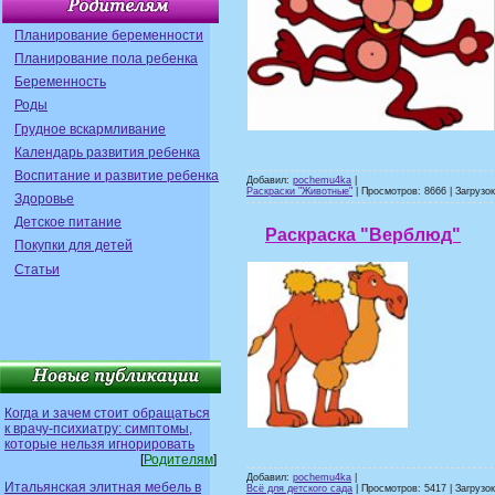
Планирование беременности
Планирование пола ребенка
Беременность
Роды
Грудное вскармливание
Календарь развития ребенка
Воспитание и развитие ребенка
Добавил:
pochemu4ka
|
Раскраски "Животные"
| Просмотров: 8666 | Загрузок
Здоровье
Детское питание
Раскраска "Верблюд"
Покупки для детей
Статьи
Когда и зачем стоит обращаться
к врачу-психиатру: симптомы,
которые нельзя игнорировать
[
Родителям
]
Добавил:
pochemu4ka
|
Итальянская элитная мебель в
Всё для детского сада
| Просмотров: 5417 | Загрузок