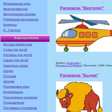
Музыкальные игры
Раскраска "Вертолет"
Физкультминутка
Методическая копилка
Публикация материалов
Конкурсы
Я - Учитель!
Детская библиотека
Стихи для детей
Рассказы для детей
Сказки для детей
Добавил:
pochemu4ka
|
Народные сказки
Раскраски к 23 февраля
| Просмотров: 12068 | Загру
Азбука
Раскраска "Бычок"
Потешки
Загадки
Пальчиковые игры
Колыбельные
Праздничные сценарии
Поздравления
Пословицы и поговорки