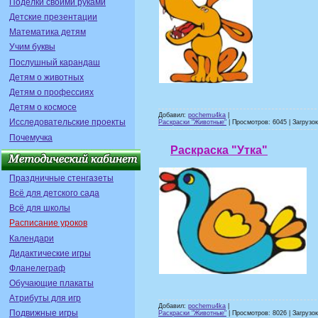
Поделки своими руками
Детские презентации
Математика детям
Учим буквы
Послушный карандаш
Детям о животных
Детям о профессиях
Детям о космосе
Добавил:
pochemu4ka
|
Исследовательские проекты
Раскраски "Животные"
| Просмотров: 6045 | Загрузок
Почемучка
Раскраска "Утка"
Праздничные стенгазеты
Всё для детского сада
Всё для школы
Расписание уроков
Календари
Дидактические игры
Фланелеграф
Обучающие плакаты
Атрибуты для игр
Добавил:
pochemu4ka
|
Подвижные игры
Раскраски "Животные"
| Просмотров: 8026 | Загрузок