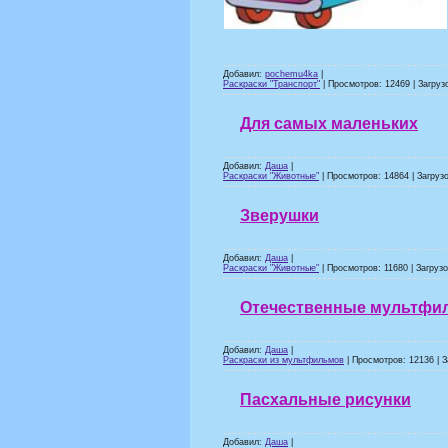
Добавил:
pochemu4ka
|
Раскраски "Транспорт"
| Просмотров: 12469 | Загрузо
Для самых маленьких
Добавил:
Даша
|
Раскраски "Животные"
| Просмотров: 14864 | Загрузо
Зверушки
Добавил:
Даша
|
Раскраски "Животные"
| Просмотров: 11680 | Загрузо
Отечественные мультф
Добавил:
Даша
|
Раскраски из мультфильмов
| Просмотров: 12136 | З
Пасхальные рисунки
Добавил:
Даша
|