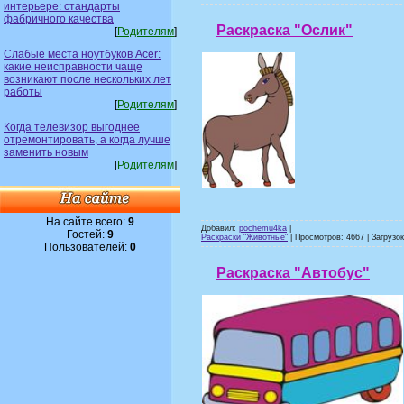
интерьере: стандарты
фабричного качества
Раскраска "Ослик"
[
Родителям
]
Слабые места ноутбуков Acer:
какие неисправности чаще
возникают после нескольких лет
работы
[
Родителям
]
Когда телевизор выгоднее
отремонтировать, а когда лучше
заменить новым
[
Родителям
]
На сайте всего:
9
Добавил:
pochemu4ka
|
Гостей:
9
Раскраски "Животные"
| Просмотров: 4667 | Загрузок
Пользователей:
0
Раскраска "Автобус"