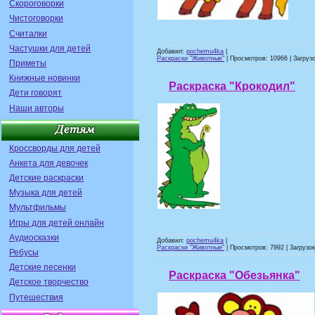
Скороговорки
Чистоговорки
Считалки
Частушки для детей
Добавил:
pochemu4ka
|
Раскраски "Животные"
| Просмотров: 10966 | Загрузо
Приметы
Книжные новинки
Раскраска "Крокодил"
Дети говорят
Наши авторы
Кроссворды для детей
Анкета для девочек
Детские раскраски
Музыка для детей
Мультфильмы
Игры для детей онлайн
Аудиосказки
Добавил:
pochemu4ka
|
Раскраски "Животные"
| Просмотров: 7992 | Загрузок
Ребусы
Детские песенки
Раскраска "Обезьянка"
Детское творчество
Путешествия