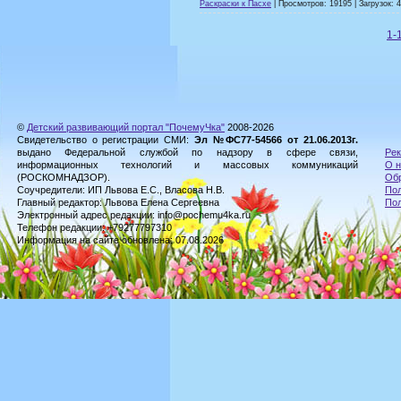
Раскраски к Пасхе
| Просмотров: 19195 | Загрузок: 
1-
©
Детский развивающий портал "ПочемуЧка"
2008-2026
Свидетельство о регистрации СМИ:
Эл №ФС77-54566 от 21.06.2013г.
выдано Федеральной службой по надзору в сфере связи,
Рек
информационных технологий и массовых коммуникаций
О н
(РОСКОМНАДЗОР).
Обр
Соучредители: ИП Львова Е.С., Власова Н.В.
Пол
Главный редактор: Львова Елена Сергеевна
По
Электронный адрес редакции: info@pochemu4ka.ru
Телефон редакции: +79277797310
Информация на сайте обновлена: 07.08.2026