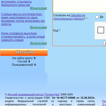
интерьере: стандарты
фабричного качества
[
Родителям
]
Слабые места ноутбуков Acer:
Согласен на
Обработку
Да
какие неисправности чаще
персональных данных
?
*
:
возникают после нескольких лет
работы
[
Родителям
]
Код *:
Когда телевизор выгоднее
отремонтировать, а когда лучше
заменить новым
[
Родителям
]
На сайте всего:
9
Гостей:
9
Пользователей:
0
©
Детский развивающий портал "ПочемуЧка"
2008-2026
Свидетельство о регистрации СМИ:
Эл №ФС77-54566 от 21.06.2013г.
выдано Федеральной службой по надзору в сфере связи,
Ре
информационных технологий и массовых коммуникаций
О 