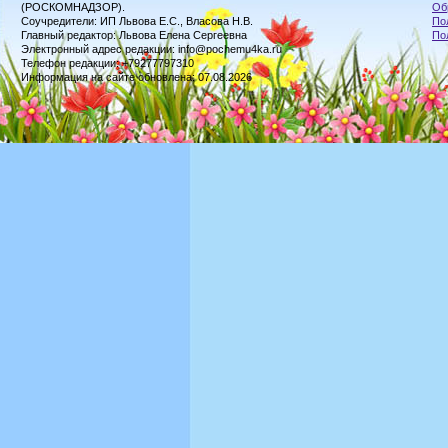
(РОСКОМНАДЗОР).
Об
Соучредители: ИП Львова Е.С., Власова Н.В.
По
Главный редактор: Львова Елена Сергеевна
По
Электронный адрес редакции: info@pochemu4ka.ru
Телефон редакции: +79277797310
Информация на сайте обновлена: 07.08.2026