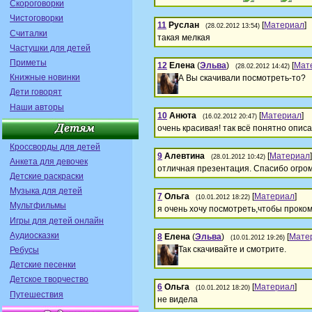
Скороговорки
Чистоговорки
11
Руслан
[
Материал
]
(28.02.2012 13:54)
Считалки
такая мелкая
Частушки для детей
Приметы
12
Елена
(
Эльва
)
[
Мат
(28.02.2012 14:42)
Книжные новинки
А Вы скачивали посмотреть-то?
Дети говорят
Наши авторы
10
Анюта
[
Материал
]
(16.02.2012 20:47)
очень красивая! так всё понятно описа
Кроссворды для детей
9
Алевтина
[
Материал
]
(28.01.2012 10:42)
Анкета для девочек
отличная презентация. Спасибо огро
Детские раскраски
Музыка для детей
7
Ольга
[
Материал
]
(10.01.2012 18:22)
Мультфильмы
я очень хочу посмотреть,чтобы проко
Игры для детей онлайн
Аудиосказки
8
Елена
(
Эльва
)
[
Мате
(10.01.2012 19:26)
Так скачивайте и смотрите.
Ребусы
Детские песенки
Детское творчество
6
Ольга
[
Материал
]
(10.01.2012 18:20)
Путешествия
не видела