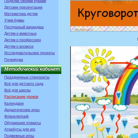
Поделки своими руками
Детские презентации
Математика детям
Учим буквы
Послушный карандаш
Детям о животных
Детям о профессиях
Детям о космосе
Исследовательские проекты
Почемучка
Праздничные стенгазеты
Всё для детского сада
Всё для школы
Расписание уроков
Календари
Дидактические игры
Фланелеграф
Обучающие плакаты
Атрибуты для игр
Подвижные игры