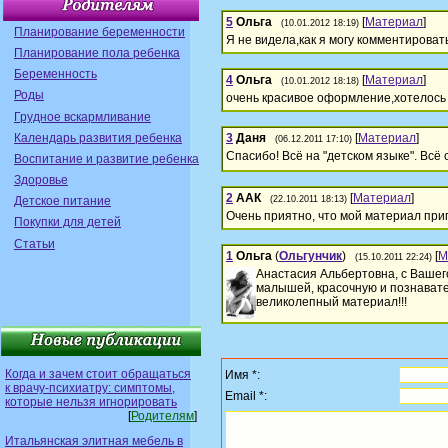
5
Ольга
[
Материал
]
(10.01.2012 18:19)
Планирование беременности
Я не видела,как я могу комментироват
Планирование пола ребенка
Беременность
4
Ольга
[
Материал
]
(10.01.2012 18:18)
Роды
очень красивое оформление,хотелось 
Грудное вскармливание
Календарь развития ребенка
3
Даня
[
Материал
]
(06.12.2011 17:10)
Спасибо! Всё на "детском языке". Всё
Воспитание и развитие ребенка
Здоровье
2
ААК
[
Материал
]
Детское питание
(22.10.2011 18:13)
Очень приятно, что мой материал приг
Покупки для детей
Статьи
1
Ольга
(
Ольгунчик
)
[
М
(15.10.2011 22:24)
Анастасия Альбертовна, с Вашег
малышей, красочную и познавате
великолепный материал!!!
Когда и зачем стоит обращаться
Имя *:
к врачу-психиатру: симптомы,
Email *:
которые нельзя игнорировать
[
Родителям
]
Итальянская элитная мебель в