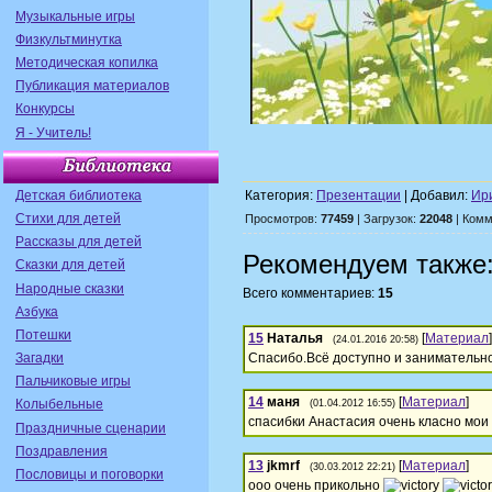
Музыкальные игры
Физкультминутка
Методическая копилка
Публикация материалов
Конкурсы
Я - Учитель!
Детская библиотека
Категория:
Презентации
| Добавил:
Ир
Стихи для детей
Просмотров:
77459
| Загрузок:
22048
| Комм
Рассказы для детей
Рекомендуем также
Сказки для детей
Народные сказки
Всего комментариев:
15
Азбука
Потешки
15
Наталья
[
Материал
]
(24.01.2016 20:58)
Загадки
Cпасибо.Всё доступно и занимательно
Пальчиковые игры
14
маня
[
Материал
]
Колыбельные
(01.04.2012 16:55)
спасибки Анастасия очень класно мои д
Праздничные сценарии
Поздравления
13
jkmrf
[
Материал
]
(30.03.2012 22:21)
Пословицы и поговорки
ооо очень прикольно