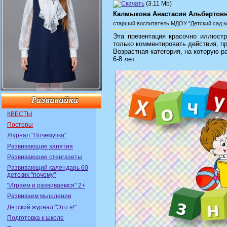
(3.11 Mb)
Калмыкова Анастасия Альбертов
старший воспитатель
МДОУ "Детский сад к
Эта презентация красочно иллюстр
только комментировать действия, п
Возрастная категория, на которую р
6-8 лет
КВЕСТЫ
Постеры
Журнал "Почемучка"
Развивающие занятия
Развивающие стенгазеты
Развивающий календарь 60
детских "почему"
"Играем и развиваемся" 2+
Развиваем мышление
Детский журнал "Это я!"
Подготовка к школе