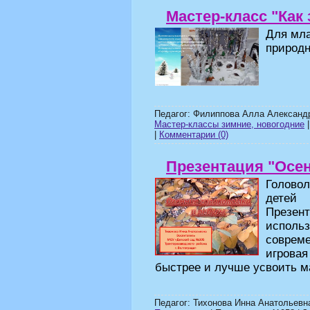
Мастер-класс "Как 
Для мла
природн
Педагог: Филиппова Алла Александ
Мастер-классы зимние, новогодние
|
|
Комментарии (0)
Презентация "Осе
Голово
детей
Презен
исполь
соврем
игрова
быстрее и лучше усвоить м
Педагог: Тихонова Инна Анатольевн