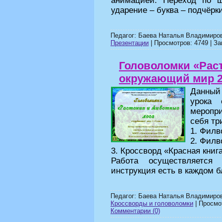
анимацией. Переход по щ
ударение – буква – подчёрк
Педагог: Баева Наталья Владимиров
Презентации
| Просмотров: 4749 | За
Головоломки «Раст
окружающий мир 2
Данный
урока 
меропри
себя тр
1. Филв
2. Филв
3. Кроссворд «Красная книг
Работа осуществляется
инструкция есть в каждом б
Педагог: Баева Наталья Владимиров
Кроссворды и головоломки
| Просмот
Комментарии (0)