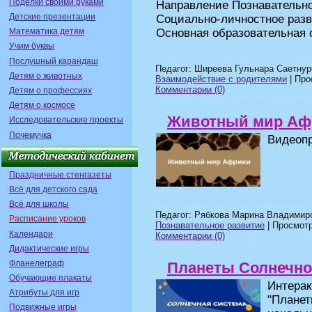
Поделки своими руками
Направление Познавательно
Детские презентации
Социально-личностное раз
Основная образовательная 
Математика детям
Учим буквы
Послушный карандаш
Педагог: Ширеева Гульнара Саетнур
Детям о животных
Взаимодействие с родителями
| Про
Комментарии (0)
Детям о профессиях
Детям о космосе
Животный мир Аф
Исследовательские проекты
Почемучка
Видеоп
Праздничные стенгазеты
Всё для детского сада
Всё для школы
Педагог: Рябкова Марина Владимир
Расписание уроков
Познавательное развитие
| Просмотр
Календари
Комментарии (0)
Дидактические игры
Фланелеграф
Планеты Солнечно
Обучающие плакаты
Интера
Атрибуты для игр
"Плане
Подвижные игры