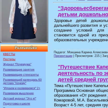
“Здоровьесберега
детьми дошкольно
Здоровье детей дошколь
дальнейшего развития и у
создание условий для с
становится одной из прио
образовательных учрежден
Педагог: Мокшина Карина Алексеевн
КВЕСТЫ
Презентации
| Просмотров: 215 | Заг
Постеры
Журнал "Почемучка"
"Путешествие Кап
Развивающие занятия
деятельность по 
Развивающие стенгазеты
детей средней груп
Развивающий календарь 60
детских "почему"
Тема «Путешествие Капель
"Играем и развиваемся" 2+
Программа Основная общео
Развиваем мышление
образования «От рождения д
Детский журнал "Это я!"
Комаровой, М.А. Васильевой,
Подготовка к школе
Возраст 4-5 лет, средняя гр