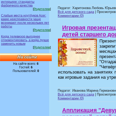
интерьере: стандарты
фабричного качества
Педагог: Харитонова Любовь Юрьев
[
Родителям
]
Всё для детского сада
| Просмотров:
Слабые места ноутбуков Acer:
Комментарии (0)
какие неисправности чаще
возникают после нескольких лет
Игровая презентац
работы
[
Родителям
]
детей старшего до
Когда телевизор выгоднее
отремонтировать, а когда лучше
Презен
заменить новым
закреп
[
Родителям
]
месяца
презен
"Отгада
На сайте всего:
6
"Четвё
Гостей:
6
Пользователей:
0
использовать на занятиях
как игровые задания на утр
Педагог: Иванова Марина Германовн
Всё для детского сада
| Просмотров:
Комментарии (0)
Аппликация "Девуш