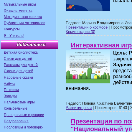
начальн
Музыкальные игры
Физкультминутка
Методическая копилка
Педагог: Марина Владимировна Ива
Публикация материалов
Презентации о космосе
| Просмотров:
Конкурсы
Комментарии (0)
Я - Учитель!
Интерактивная игр
Цель:
Р
Детская библиотека
закрепл
Стихи для детей
Задачи
Рассказы для детей
предс
Сказки для детей
разнооб
Народные сказки
действи
Азбука
внимания.
Потешки
Загадки
Пальчиковые игры
Педагог: Попова Кристина Валентин
Развитие речи
| Просмотров: 6143 | З
Колыбельные
Праздничные сценарии
Презентация по п
Поздравления
Пословицы и поговорки
"Национальный уго