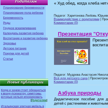
« Худ обед, когда хлеба нет»
Планирование беременности
Планирование пола ребенка
Педагог: Харитонова Любовь Юрьев
Беременность
Взаимодействие с родителями
| Про
Комментарии (0)
Роды
Грудное вскармливание
Презентация "Отку
Календарь развития ребенка
Воспитание и развитие ребенка
Презент
Здоровье
воспита
Детское питание
Покупки для детей
Статьи
Педагог: Мудрова Анастасия Никола
Всё для детского сада
| Просмотров:
Комментарии (0)
Когда и зачем стоит обращаться
Азбука природы
к врачу-психиатру: симптомы,
которые нельзя игнорировать
Дидактическое пособие для д
[
Родителям
]
детей с растениями и животным
Итальянская элитная мебель в