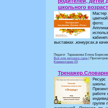
родителей, детей 
школьного возрас
Мастер
цветной
фото;
Апплик
исполь
кабинет
выставках ,конкурсах,в каче
Педагог: Таразанова Елена Борисов
Всё для детского сада
| Просмотров:
Комментарии (0)
Тренажер.Словарн
Ресурс
школы.
Презен
работе 
индиви
группе 