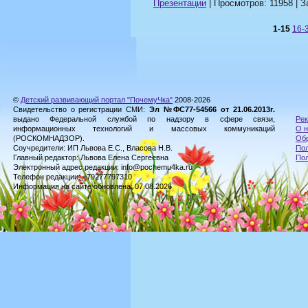
Презентации
| Просмотров: 11958 | З
1-15
16-
©
Детский развивающий портал "ПочемуЧка"
2008-2026
Свидетельство о регистрации СМИ:
Эл №ФС77-54566 от 21.06.2013г.
выдано Федеральной службой по надзору в сфере связи,
Рек
информационных технологий и массовых коммуникаций
О н
(РОСКОМНАДЗОР).
Обр
Соучредители: ИП Львова Е.С., Власова Н.В.
Пол
Главный редактор: Львова Елена Сергеевна
По
Электронный адрес редакции: info@pochemu4ka.ru
Телефон редакции: +79277797310
Информация на сайте обновлена: 07.08.2026