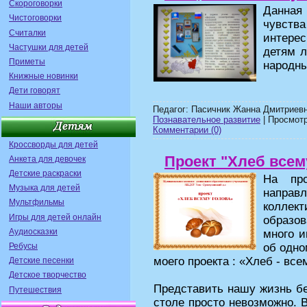
Скороговорки
Данная
Чистоговорки
чувства
Считалки
интере
Частушки для детей
детям л
Приметы
народны
Книжные новинки
Дети говорят
Наши авторы
Педагог: Пасичник Жанна Дмитриевн
Познавательное развитие
| Просмотр
Комментарии (0)
Кроссворды для детей
Проект "Хлеб всем
Анкета для девочек
Детские раскраски
На про
Музыка для детей
направл
Мультфильмы
колле
Игры для детей онлайн
образо
Аудиосказки
много и
Ребусы
об одно
моего проекта : «Хлеб - все
Детские песенки
Детское творчество
Представить нашу жизнь бе
Путешествия
столе просто невозможно. 