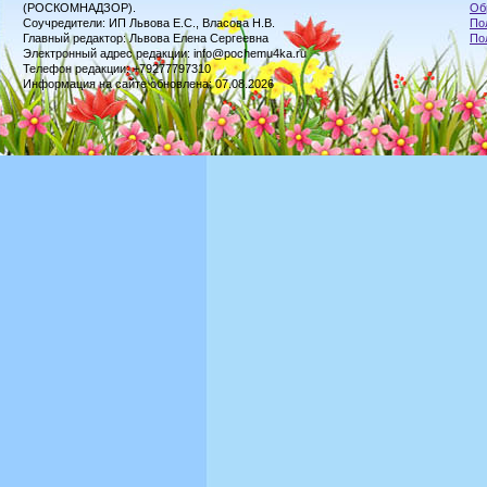
(РОСКОМНАДЗОР).
Об
Соучредители: ИП Львова Е.С., Власова Н.В.
По
Главный редактор: Львова Елена Сергеевна
По
Электронный адрес редакции: info@pochemu4ka.ru
Телефон редакции: +79277797310
Информация на сайте обновлена: 07.08.2026