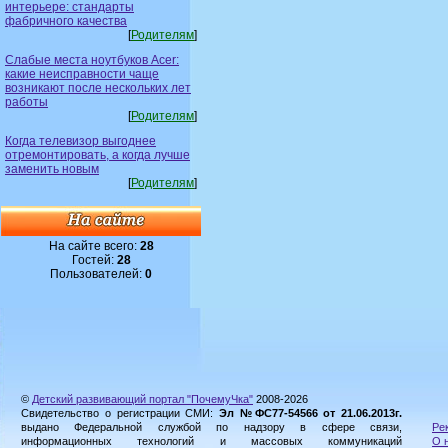
интерьере: стандарты
фабричного качества
[
Родителям
]
Слабые места ноутбуков Acer:
какие неисправности чаще
возникают после нескольких лет
работы
[
Родителям
]
Когда телевизор выгоднее
отремонтировать, а когда лучше
заменить новым
[
Родителям
]
На сайте всего:
28
Гостей:
28
Пользователей:
0
©
Детский развивающий портал "ПочемуЧка"
2008-2026
Свидетельство о регистрации СМИ:
Эл №ФС77-54566 от 21.06.2013г.
выдано Федеральной службой по надзору в сфере связи,
Ре
информационных технологий и массовых коммуникаций
О 