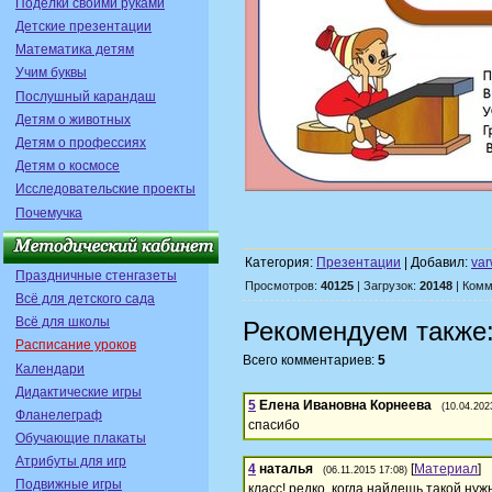
Поделки своими руками
Детские презентации
Математика детям
Учим буквы
Послушный карандаш
Детям о животных
Детям о профессиях
Детям о космосе
Исследовательские проекты
Почемучка
Категория:
Презентации
| Добавил:
var
Праздничные стенгазеты
Просмотров:
40125
| Загрузок:
20148
| Комм
Всё для детского сада
Всё для школы
Рекомендуем также
Расписание уроков
Всего комментариев:
5
Календари
Дидактические игры
5
Елена Ивановна Корнеева
(10.04.202
Фланелеграф
спасибо
Обучающие плакаты
Атрибуты для игр
4
наталья
[
Материал
]
(06.11.2015 17:08)
Подвижные игры
класс! редко, когда найдешь такой ну