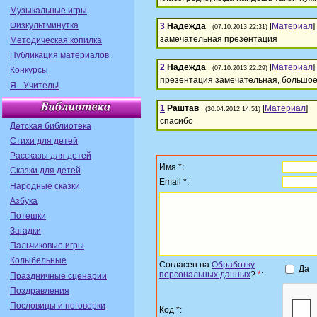
Музыкальные игры
Физкультминутка
3
Надежда
[
Материал
]
(07.10.2013 22:31)
замечательная презентация
Методическая копилка
Публикация материалов
2
Надежда
[
Материал
]
(07.10.2013 22:29)
Конкурсы
презентация замечательная, большое
Я - Учитель!
1
Раштав
[
Материал
]
(30.04.2012 14:51)
спасибо
Детская библиотека
Стихи для детей
Рассказы для детей
Имя *:
Сказки для детей
Email *:
Народные сказки
Азбука
Потешки
Загадки
Пальчиковые игры
Колыбельные
Согласен на
Обработку
Да
персональных данных
?
*
:
Праздничные сценарии
Поздравления
Пословицы и поговорки
Код *: