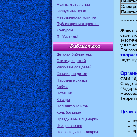
Печатн
Музыкальные игры
Электро
Физкультминутка
Печатн
Методическая копилка
**********
Публикация материалов
Животны
Конкурсы
своё л
Я - Учитель!
экзотич
у вас е
Пригла
Детская библиотека
творче
поделку
Стихи для детей
Рассказы для детей
Орган
Сказки для детей
СМИ "Д
Народные сказки
Свидет
Азбука
Федерал
массовы
Потешки
Террит
Загадки
Пальчиковые игры
Цели к
Колыбельные
Праздничные сценарии
в
с
Поздравления
п
Пословицы и поговорки