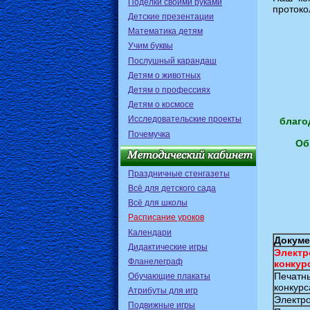
Поделки своими руками
протоко
Детские презентации
Математика детям
Учим буквы
Послушный карандаш
Детям о животных
Детям о профессиях
Детям о космосе
Исследовательские проекты
благо
Почемучка
Об
Праздничные стенгазеты
Всё для детского сада
Всё для школы
Расписание уроков
Календари
Докуме
Дидактические игры
Элект
Фланелеграф
конкур
Печатн
Обучающие плакаты
конкурс
Атрибуты для игр
Электро
Подвижные игры