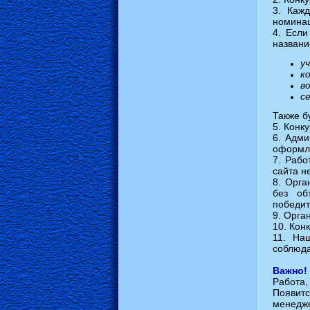
3. Каж
номинац
4. Если
названи
у
к
в
с
Также б
5. Конк
6. Адми
оформл
7. Рабо
сайта н
8. Орга
без об
победит
9. Орга
10. Кон
11. На
соблюда
Важно!
Работа,
Появит
менедж