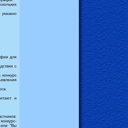
скольких
 указано
афии для
едствии с
 конкурс
явления
рса.
читают и
астников.
конкурс-
 или "Вы