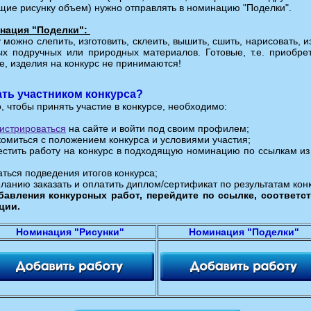
ие рисунку объем) нужно отправлять в номинацию "Поделки".
инация "Поделки":
 можно слепить, изготовить, склеить, вышить, сшить, нарисовать, и
х подручных или природных материалов. Готовые, т.е. приобре
е, изделия на конкурс не принимаются!
ать участником конкурса?
о, чтобы принять участие в конкурсе, необходимо:
истрироваться
на сайте и войти под своим профилем;
комиться с положением конкурса и условиями участия;
естить работу на конкурс в подходящую номинацию по ссылкам из
аться подведения итогов конкурса;
еланию заказать и оплатить диплом/сертификат по результатам кон
бавления конкурсных работ, перейдите по ссылке, соответ
ции.
Номинация "Рисунки"
Номинация "Поделки"