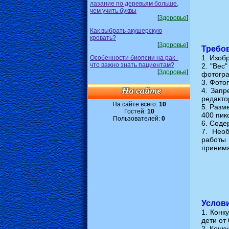
лазание по деревьям больше,
чем учить буквы
[
Здоровье
]
Как выбрать акушерскую
кровать?
[
Здоровье
]
Требов
1. Изоб
Особенности биопсии на рак -
что важно знать пациентам?
2. "Вес
[
Здоровье
]
фотогр
3. Фото
4. Зап
редакто
На сайте всего:
10
5. Разм
Гостей:
10
400 пик
Пользователей:
0
6. Соде
7. Нео
работы 
принима
Услови
1. Конк
дети от 
2. Конк