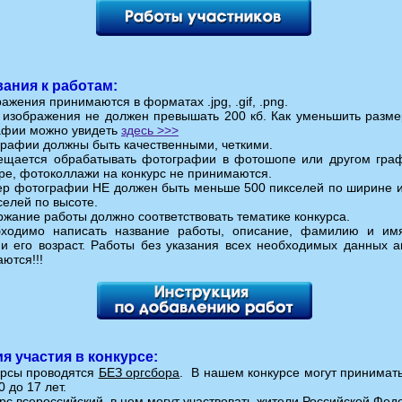
ания к работам:
ражения принимаются в форматах .jpg, .gif, .png.
" изображения не должен превышать 200 кб. Как уменьшить размер
афии можно увидеть
здесь >>>
графии должны быть качественными, четкими.
рещается обрабатывать фотографии в фотошопе или другом гра
ре, фотоколлажи на конкурс не принимаются.
ер фотографии НЕ должен быть меньше 500 пикселей по ширине 
селей по высоте.
ржание работы должно соответствовать тематике конкурса.
бходимо написать название работы, описание, фамилию и им
и его возраст. Работы без указания всех необходимых данных а
ются!!!
я участия в конкурсе:
урсы проводятся
БЕЗ оргсбора
. В нашем конкурсе могут принимать
0 до 17 лет.
урс всероссийский, в нем могут участвовать жители Российской Фед