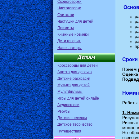
Скороговорки
Основ
Чистоговорки
Считалки
р
р
Частушки для детей
ра
Приметы
р
Книжные новинки
р
Дети говорят
р
пр
Наши авторы
Сроки 
Кроссворды для детей
Прием 
Анкета для девочек
Оценка
Детские раскраски
Подвед
Музыка для детей
Мультфильмы
Номин
Игры для детей онлайн
Работы 
Аудиосказки
Ребусы
1. Номи
Рисунок
Детские песенки
Рисоват
Детское творчество
можно в
Путешествия
Но обра
всевозм