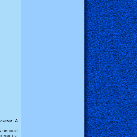
сками. А
олненные
лементы,