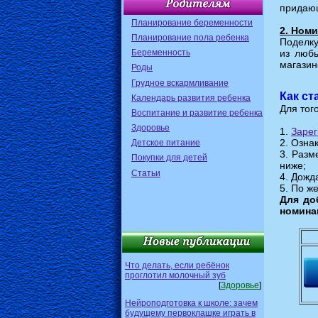
придающ
Планирование беременности
2. Ном
Планирование пола ребенка
Поделку
Беременность
из любы
магазин
Роды
Грудное вскармливание
Как ст
Календарь развития ребенка
Для тог
Воспитание и развитие ребенка
Здоровье
1.
Зарег
2. Озна
Детское питание
3. Разм
Покупки для детей
ниже;
Статьи
4. Дожд
5. По ж
Для до
номина
Что делать, если ребёнок
проглотил молочный зуб
[
Здоровье
]
Нейроподготовка к школе: зачем
будущему первоклашке играть в