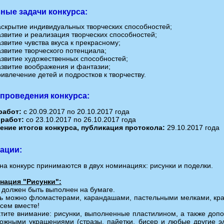
ные задачи конкурса:
аскрытие индивидуальных творческих способностей;
азвитие и реализация творческих способностей;
звитие чувства вкуса к прекрасному;
азвитие творческого потенциала;
азвитие художественных способностей;
азвитие воображения и фантазии;
ивлечение детей и подростков к творчеству.
проведения конкурса:
работ:
с 20.09.2017 по 20.10.2017 года
 работ:
со 23.10.2017 по 26.10.2017 года
ение итогов конкурса, публикация протокола:
29.10.2017 года
ации:
на конкурс принимаются в двух номинациях: рисунки и поделки.
нация "Рисунки":
 должен быть выполнен на бумаге.
ь можно фломастерами, карандашами, пастельными мелками, кра
сем вместе!
тите внимание: рисунки, выполненные пластилином, а также доп
ожными украшениями (стразы, пайетки, бисер и любые другие э