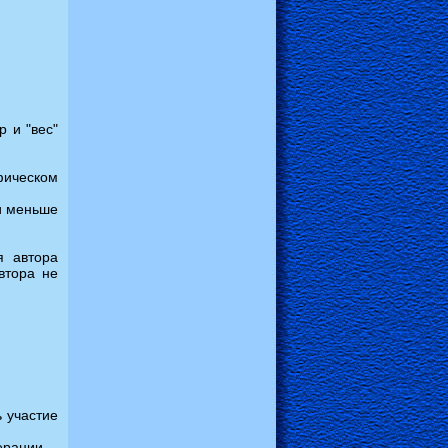
 и "вес"
фическом
и меньше
я автора
втора не
 участие
ерации.