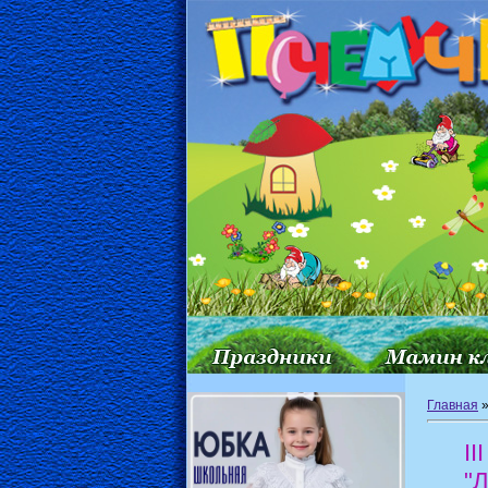
Главная
II
"