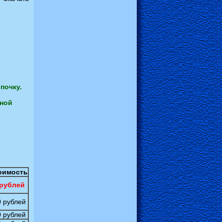
опочку.
нной
оимость
рублей
 рублей
 рублей