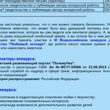
ое
*
благодарственное письмо (куратору)
250
нное свидетельство о публикации автору конкурсной работы
130
ое
*
свидетельство о публикации автору конкурсной работы
250
***********************************************************************
е настолько уникальны, что о них можно говорить бесконечно.
Н
юбимое животное, это может быть ваш домашний питомец или 
еское животное, которое вы уже видели или мечтаете увидеть. А, 
сть дома игрушечный необычный зверёк, и вы хотели бы о нем рас
шаем вас принять участие в
III Всероссийском конкурсе 
ства "Любимый зоопарк"
,
где ребята смогут своими руками из
 или нарисовать животное.
изаторы конкурса:
етский развивающий портал "ПочемуЧка".
ельство о регистрации СМИ:
Эл №ФС77-54566 от 21.06.2013 г
ьной службой по надзору в сфере связи, информационных техн
х коммуникаций.
ория распространения:
Российская Федерация
онкурса:
оспитание в подрастающем поколении любви к творчеству;
тимулирование познавательных интересов;
ропаганда возможности дополнительного развития детей.