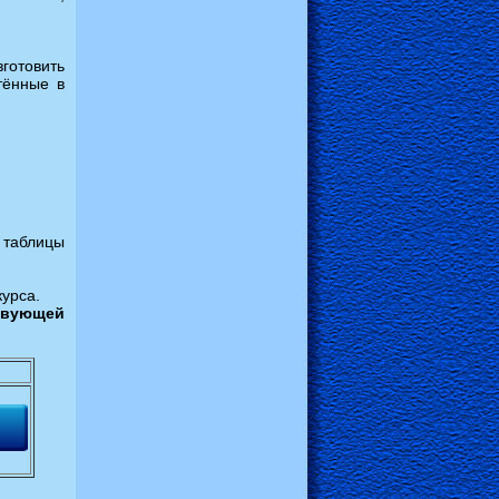
зготовить
тённые в
 таблицы
курса.
ствующей