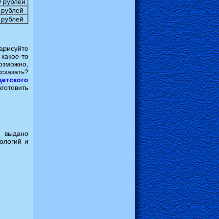
 рублей
 рублей
 рублей
арисуйте
какое-то
возможно,
сказать?
детского
готовить
.
выдано
ологий и