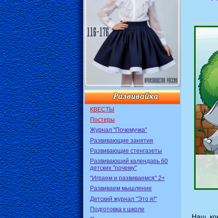
КВЕСТЫ
Постеры
Журнал "Почемучка"
Развивающие занятия
Развивающие стенгазеты
Развивающий календарь 60
детских "почему"
"Играем и развиваемся" 2+
Развиваем мышление
Детский журнал "Это я!"
Подготовка к школе
Наш кон