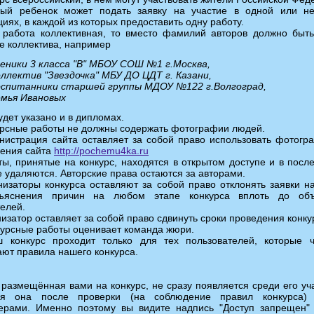
дый ребенок может подать заявку на участие в одной или не
иях, в каждой из которых предоставить одну работу.
 работа коллективная, то вместо фамилий авторов должно быть
е коллектива, например
ченики 3 класса "В" МБОУ СОШ №1 г.Москва,
оллектив "Звездочка" МБУ ДО ЦДТ г. Казани,
оспитанники старшей группы МДОУ №122 г.Волгоград,
емья Ивановых
удет указано и в дипломах.
урсные работы не должны содержать фотографии людей.
нистрация сайта оставляет за собой право использовать фотогр
ения сайта
http://pochemu4ka.ru
ты, принятые на конкурс, находятся в открытом доступе и в посл
е удаляются. Авторские права остаются за авторами.
низаторы конкурса оставляют за собой право отклонять заявки на
ъяснения причин на любом этапе конкурса вплоть до объ
елей.
низатор оставляет за собой право сдвинуть сроки проведения конку
курсные работы оценивает команда жюри.
ш конкурс проходит только для тех пользователей, которые 
ют правила нашего конкурса.
 размещённая вами на конкурс, не сразу появляется среди его уч
ся она после проверки (на соблюдение правил конкурса) 
ерами. Именно поэтому вы видите надпись "Доступ запрещен"