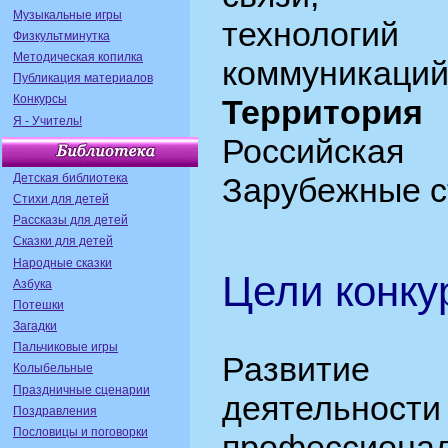
Музыкальные игры
технолог
Физкультминутка
Методическая копилка
коммуникаций
Публикация материалов
Конкурсы
Территория
Я - Учитель!
Российск
Детская библиотека
Зарубежные 
Стихи для детей
Рассказы для детей
Сказки для детей
Народные сказки
Цели конку
Азбука
Потешки
Загадки
Пальчиковые игры
Развити
Колыбельные
Праздничные сценарии
деятельност
Поздравления
Пословицы и поговорки
профессиона