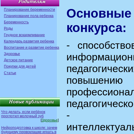
Основн
Планирование беременности
Планирование пола ребенка
Беременность
конкурса:
Роды
Грудное вскармливание
Календарь развития ребенка
- способств
Воспитание и развитие ребенка
информаци
Здоровье
Детское питание
педагогиче
Покупки для детей
Статьи
повы
профессион
педагогическо
- акту
Что делать, если ребёнок
проглотил молочный зуб
[
Здоровье
]
интеллектуа
Нейроподготовка к школе: зачем
будущему первоклашке играть в