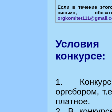
Если в течение этог
письмо, обяз
orgkomitet111@gmail.
Услови
конкурсе:
1. Конкур
оргсбором, т.
платное.​​​
2. В конкурс