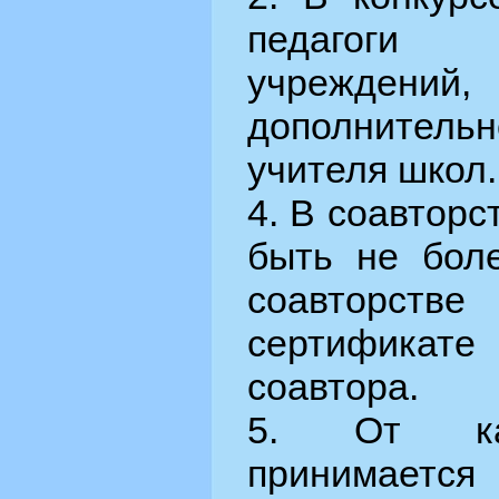
педагоги 
учрежден
дополнитель
учителя школ.
4. В соавтор
быть не боле
соавторс
сертификат
соавтора.
5. От каж
принимаетс