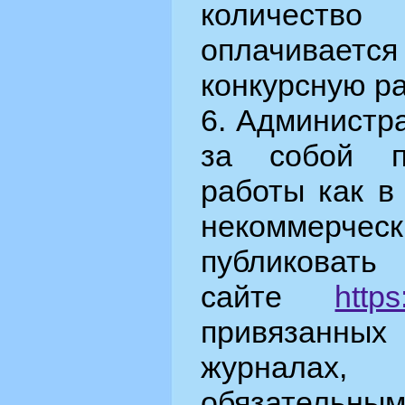
количество
оплачива
конкурсную р
6. Администр
за собой п
работы как в
некоммер
публик
сайте
http
привязанных
журналах
обязательны