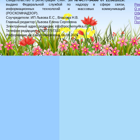
Свидетельство о регистрации СМИ:
Эл №ФС77-54566 от 21.06.2013г.
выдано Федеральной службой по надзору в сфере связи,
Рек
информационных технологий и массовых коммуникаций
О н
(РОСКОМНАДЗОР).
Обр
Соучредители: ИП Львова Е.С., Власова Н.В.
Пол
Главный редактор: Львова Елена Сергеевна
По
Электронный адрес редакции: info@pochemu4ka.ru
Телефон редакции: +79277797310
Информация на сайте обновлена: 06.08.2026