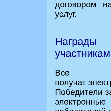
договором н
услуг.
Награды 
участникам
Все у
получат элек
Победители за
электро