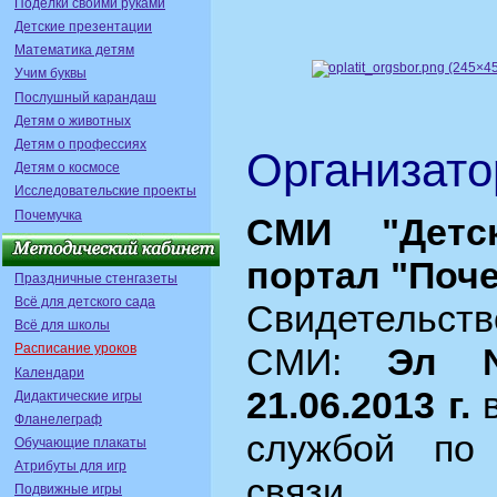
Поделки своими руками
Детские презентации
Математика детям
Учим буквы
Послушный карандаш
Детям о животных
Детям о профессиях
Организато
Детям о космосе
Исследовательские проекты
Почемучка
СМИ "Детс
портал "Поч
Праздничные стенгазеты
Всё для детского сада
Свидетельс
Всё для школы
Расписание уроков
СМИ:
Эл 
Календари
21.06.2013 г.
в
Дидактические игры
Фланелеграф
службой по
Обучающие плакаты
Атрибуты для игр
связи, и
Подвижные игры