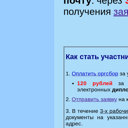
почту
: через
получения
за
Как стать участн
1.
Оплатить оргсбор
за 
120 рублей
за к
электронных
дипл
2.
Отправить заявку
на 
3. В течение
3-х рабоч
документы на указан
адрес.