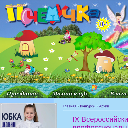
Главная
»
Конкурсы
»
Архив
IX Всероссийски
профессиональн