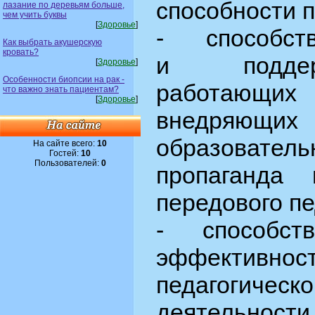
способности п
лазание по деревьям больше,
чем учить буквы
[
Здоровье
]
- способст
Как выбрать акушерскую
кровать?
и поддер
[
Здоровье
]
Особенности биопсии на рак -
работающих 
что важно знать пациентам?
[
Здоровье
]
внедряющи
образовате
На сайте всего:
10
Гостей:
10
Пользователей:
0
пропаганда 
передового пе
- способст
эффективн
педагогичес
деятельности 