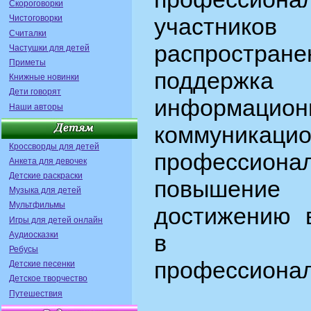
Скороговорки
Чистоговорки
участник
Считалки
распростран
Частушки для детей
Приметы
поддержка
Книжные новинки
Дети говорят
информацион
Наши авторы
коммуникаци
Кроссворды для детей
профессионал
Анкета для девочек
Детские раскраски
повышени
Музыка для детей
Мультфильмы
достижению в
Игры для детей онлайн
Аудиосказки
в
Ребусы
профессионал
Детские песенки
Детское творчество
Путешествия