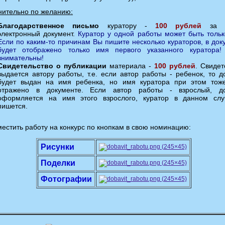
нительно по желанию:
Благодарственное письмо
куратору -
100 рублей
за к
электронный документ.
Куратор у одной работы может быть тольк
Если по каким-то причинам Вы пишите несколько кураторов, в док
будет отображено только имя первого указанного куратора!
внимательны!
Свидетельство о публикации
материала -
100 рублей
. Свидет
выдается автору работы, т.е. если автор работы - ребенок, то д
будет выдан на имя ребенка, но имя куратора при этом тож
отражено в документе. Если автор работы - взрослый, до
оформляется на имя этого взрослого, куратор в данном сл
пишется.
естить работу на конкурс по кнопкам в свою номинацию:
Рисунки
Поделки
Фотографии