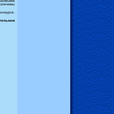
орческие
азличимы
онкурсе.
тельном