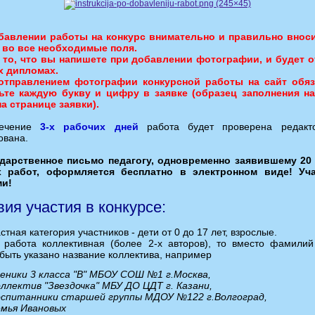
бавлении работы на конкурс внимательно и правильно внос
 во все необходимые поля.
 то, что вы напишете при добавлении фотографии, и будет 
х дипломах.
отправлением фотографии конкурсной работы на сайт обяз
ьте каждую букву и цифру в заявке (образец заполнения н
а странице заявки).
ечение
3-х рабочих дней
работа будет проверена редакт
рована.
одарственное письмо педагогу, одновременно заявившему 20
х работ, оформляется бесплатно в электронном виде!
Уч
ми!
ия участия в конкурсе:
стная категория участников - дети от 0 до 17 лет, взрослые.
 работа коллективная (более 2-х авторов), то вместо фамилий
быть указано название коллектива, например
ченики 3 класса "В" МБОУ СОШ №1 г.Москва,
оллектив "Звездочка" МБУ ДО ЦДТ г. Казани,
оспитанники старшей группы МДОУ №122 г.Волгоград,
емья Ивановых