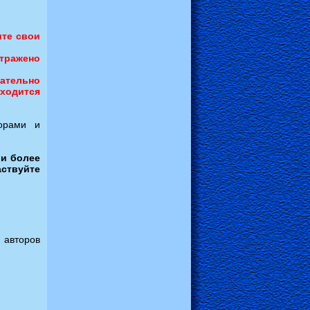
ите свои
отражено
ательно
аходится
орами и
 и более
аствуйте
 авторов