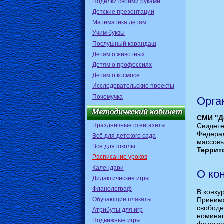
Поделки своими руками
Детские презентации
Математика детям
Учим буквы
Послушный карандаш
Детям о животных
Детям о профессиях
Детям о космосе
Исследовательские проекты
Почемучка
Орга
СМИ "Д
Праздничные стенгазеты
Свидет
Федерал
Всё для детского сада
массовы
Всё для школы
Террит
Расписание уроков
Календари
О ко
Дидактические игры
Фланелеграф
В конкур
Обучающие плакаты
Приним
свобод
Атрибуты для игр
номинац
Подвижные игры