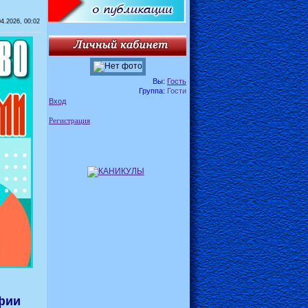
04.2026, 00:02
Вы:
Гость
Группа:
Гости
Вход
Регистрация
фии