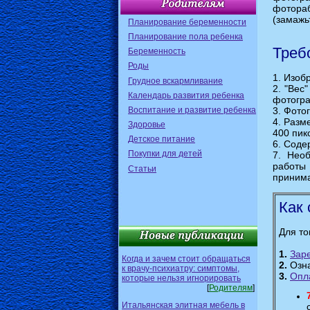
фотора
(замажьт
Планирование беременности
Планирование пола ребенка
Треб
Беременность
Роды
1. Изоб
Грудное вскармливание
2. "Вес
Календарь развития ребенка
фотогр
Воспитание и развитие ребенка
3. Фото
4. Разм
Здоровье
400 пик
Детское питание
6. Соде
Покупки для детей
7. Нео
работы 
Статьи
принима
Как 
Для то
1.
Зар
Когда и зачем стоит обращаться
2.
Озна
к врачу-психиатру: симптомы,
3.
Опл
которые нельзя игнорировать
[
Родителям
]
Итальянская элитная мебель в