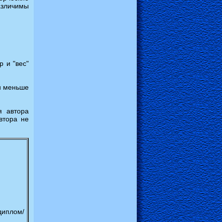
азличимы
 и "вес"
и меньше
я автора
втора не
иплом/