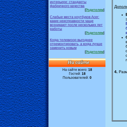
интерьере: стандарты
фабричного качества
Допол
[
Родителям
]
Слабые места ноутбуков Acer:
какие неисправности чаще
возникают после нескольких лет
работы
[
Родителям
]
Когда телевизор выгоднее
отремонтировать, а когда лучше
заменить новым
[
Родителям
]
На сайте всего:
18
4.
Разм
Гостей:
18
Пользователей:
0