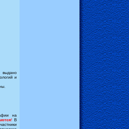
.
выдано
ологий и
ны.
рафии на
аются
!
В
частники