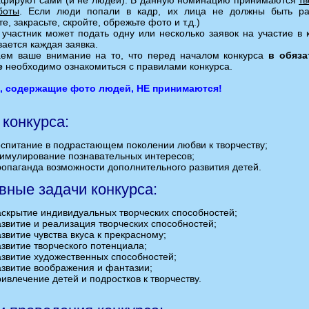
афируют сами (и не людей). В данную номинацию принимаются
тв
боты
. Если люди попали в кадр, их лица не должны быть р
е, закрасьте, скройте, обрежьте фото и т.д.)
участник может подать одну или несколько заявок на участие в к
ается каждая заявка.
ем ваше внимание на то, что перед началом конкурса
в обяза
е
необходимо ознакомиться с правилами конкурса.
, содержащие фото людей, НЕ принимаются!
 конкурса:
оспитание в подрастающем поколении любви к творчеству;
тимулирование познавательных интересов;
ропаганда возможности дополнительного развития детей.
вные задачи конкурса:
аскрытие индивидуальных творческих способностей;
азвитие и реализация творческих способностей;
звитие чувства вкуса к прекрасному;
азвитие творческого потенциала;
азвитие художественных способностей;
азвитие воображения и фантазии;
ивлечение детей и подростков к творчеству.