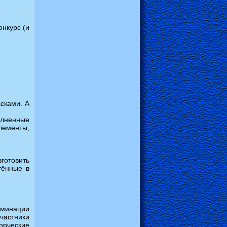
нкурс (и
сками. А
олненные
лементы,
зготовить
тённые в
минации
астники
орческие