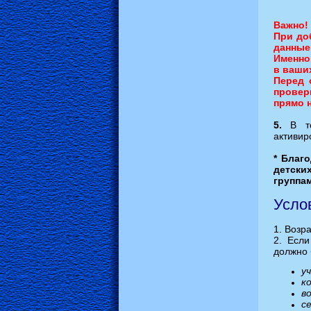
Важно!
При до
данные
Именно
в ваши
Перед 
провер
прямо н
5.
В т
активи
* Благ
детски
группа
Услов
1. Возра
2. Если
должно 
у
к
в
с