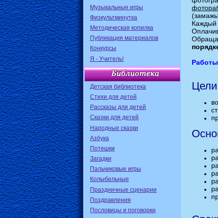
фотогр
Музыкальные игры
фотора
(замажьт
Физкультминутка
Каждый 
Методическая копилка
Оплачив
Публикация материалов
Обраща
порядк
Конкурсы
Я - Учитель!
Работы
Цели
Детская библиотека
Стихи для детей
в
Рассказы для детей
с
Сказки для детей
п
Народные сказки
Осно
Азбука
Потешки
р
р
Загадки
ра
Пальчиковые игры
р
Колыбельные
р
р
Праздничные сценарии
пр
Поздравления
Пословицы и поговорки