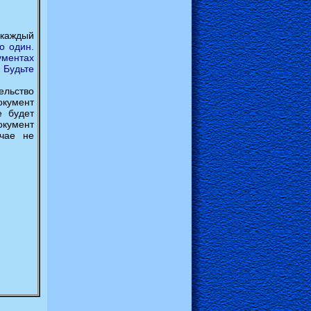
аждый
о один.
ументах
 Будьте
ельство
окумент
е будет
кумент
учае не