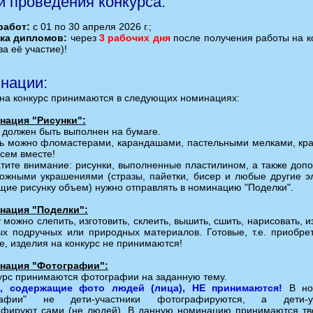
и проведения конкурса:
работ:
с 01 по 30 апреля 2026 г.;
ка дипломов:
через
3 рабочих дня
после получения работы на ко
за её участие)!
нации:
на конкурс принимаются в следующих номинациях:
нация "Рисунки":
 должен быть выполнен на бумаге.
ь можно фломастерами, карандашами, пастельными мелками, кра
сем вместе!
тите внимание: рисунки, выполненные пластилином, а также доп
ожными украшениями (стразы, пайетки, бисер и любые другие э
ие рисунку объем) нужно отправлять в номинацию "Поделки".
инация "Поделки":
 можно слепить, изготовить, склеить, вышить, сшить, нарисовать, и
х подручных или природных материалов. Готовые, т.е. приобре
е, изделия на конкурс не принимаются!
инация "Фотографии":
урс принимаются фотографии на заданную тему.
, содержащие фото людей (лица), НЕ принимаются!
В но
рафии" не дети-участники фотографируются, а дети-уч
афируют сами (не людей). В данную номинацию принимаются тв