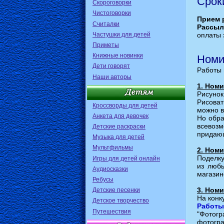
Срок
Скороговорки
Чистоговорки
Прием 
Считалки
Рассыл
Частушки для детей
оплаты 
Приметы
Книжные новинки
Номи
Дети говорят
Работы 
Наши авторы
1. Номи
Рисунок
Рисоват
Кроссворды для детей
можно в
Анкета для девочек
Но обра
всевозм
Детские раскраски
придающ
Музыка для детей
Мультфильмы
2. Ном
Поделку
Игры для детей онлайн
из любы
Аудиосказки
магазин
Ребусы
3. Ном
Детские песенки
На конк
Детское творчество
Работы
Путешествия
"Фотог
фотогр