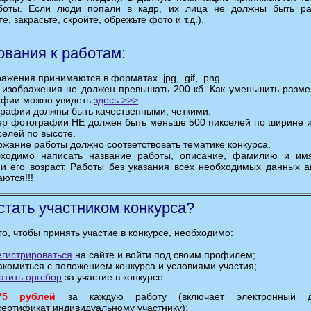
боты. Если люди попали в кадр, их лица не должны быть р
е, закрасьте, скройте, обрежьте фото и т.д.).
ования к работам:
ражения принимаются в форматах .jpg, .gif, .png.
" изображения не должен превышать 200 кб. Как уменьшить размер
афии можно увидеть
здесь >>>
графии должны быть качественными, четкими.
ер фотографии НЕ должен быть меньше 500 пикселей по ширине 
селей по высоте.
ржание работы должно соответствовать тематике конкурса.
бходимо написать название работы, описание, фамилию и им
и его возраст. Работы без указания всех необходимых данных а
ются!!!
стать участником конкурса?
го, чтобы принять участие в конкурсе, необходимо:
егистрироваться
на сайте и войти под своим профилем;
комиться с положением конкурса и условиями участия;
атить оргсбор
за участие в конкурсе
75 рублей
за каждую работу (включает электронный д
сертификат индивидуальному участнику);