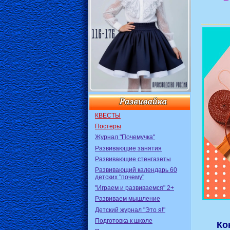
КВЕСТЫ
Постеры
Журнал "Почемучка"
Развивающие занятия
Развивающие стенгазеты
Развивающий календарь 60
детских "почему"
"Играем и развиваемся" 2+
Развиваем мышление
Детский журнал "Это я!"
Подготовка к школе
Ко