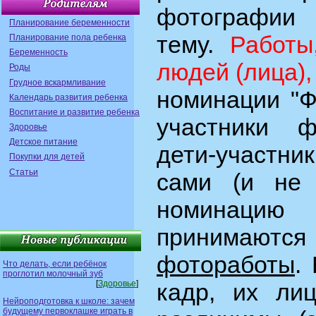
фотограф
Планирование беременности
тему.
Работы
Планирование пола ребенка
Беременность
людей (лица)
Роды
Грудное вскармливание
номинации "Ф
Календарь развития ребенка
Воспитание и развитие ребенка
участники ф
Здоровье
Детское питание
дети-участн
Покупки для детей
Статьи
сами (и не
номинацию
приним
фотоработы
.
Что делать, если ребёнок
проглотил молочный зуб
[
Здоровье
]
кадр, их ли
Нейроподготовка к школе: зачем
будущему первоклашке играть в