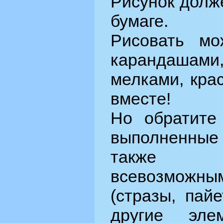
Рисунок долж
бумаге.
Рисовать мо
карандаша
мелками, кра
вместе!
Но обратите 
выполненны
также 
всевозможн
(стразы, пай
другие эле