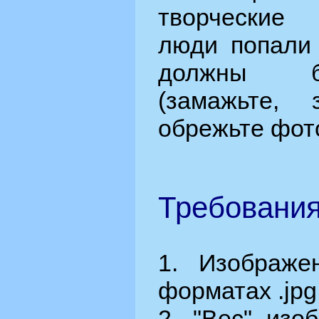
творческие
люди попали 
должны б
(замажьте, з
обрежьте фото 
Требования
1. Изображе
форматах .jpg, 
2. "Вес" изо