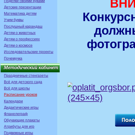
ВНИ
Поделки своими руками
Детские презентации
Конкурс
Математика детям
Учим буквы
должн
Послушный карандаш
Детям о животных
Детям о профессиях
фотогра
Детям о космосе
Исследовательские проекты
Почемучка
Праздничные стенгазеты
Всё для детского сада
Всё для школы
Расписание уроков
Календари
Дидактические игры
Фланелеграф
Обучающие плакаты
Атрибуты для игр
Подвижные игры