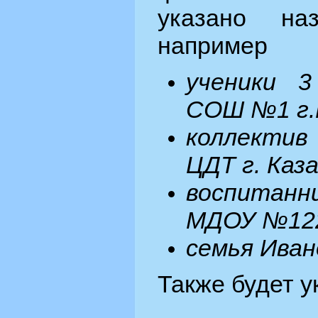
указано наз
например
ученики 
СОШ №1 г.
коллектив 
ЦДТ г. Каза
воспитанн
МДОУ №122
семья Ива
Также будет у