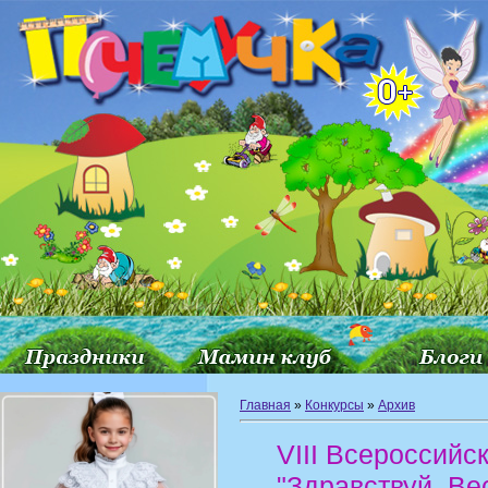
Главная
»
Конкурсы
»
Архив
VIII Всероссийс
"Здравствуй, Ве