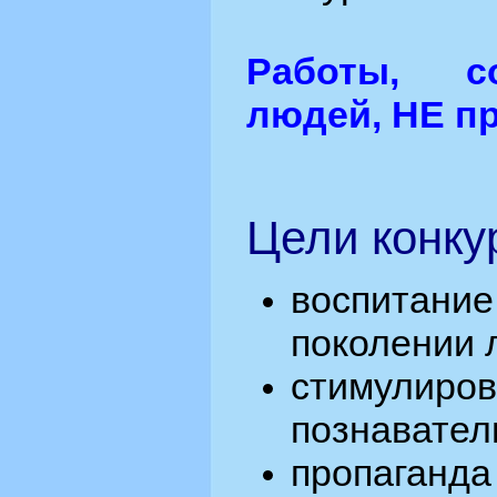
Работы, с
людей, НЕ п
Цели конку
воспитан
поколении 
стимулиро
познавател
пропага