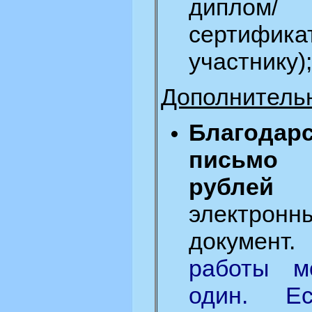
диплом/
сертифика
участнику);
Дополнитель
Благодар
письм
рублей
з
электронн
документ
работы м
один. Е