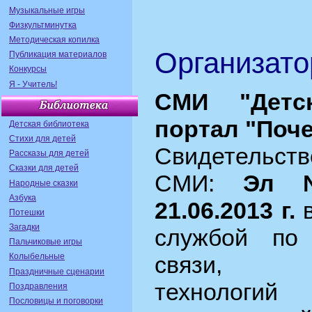
Музыкальные игры
Физкультминутка
Методическая копилка
Организато
Публикация материалов
Конкурсы
Я - Учитель!
СМИ "Детс
портал "Поч
Детская библиотека
Стихи для детей
Свидетельс
Рассказы для детей
Сказки для детей
СМИ:
Эл 
Народные сказки
Азбука
21.06.2013 г.
в
Потешки
Загадки
службой по
Пальчиковые игры
Колыбельные
связи, и
Праздничные сценарии
технолог
Поздравления
Пословицы и поговорки