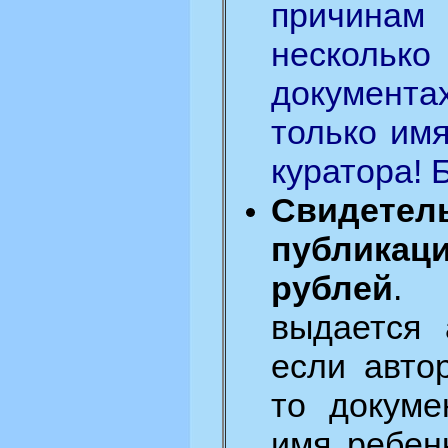
причин
несколь
документа
только имя
куратора! 
Свиде
публика
рублей
. 
выдается 
если авто
то докуме
имя ребен