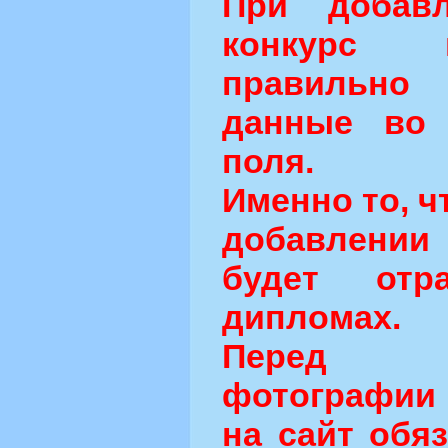
При добав
конкурс 
правильн
данные во 
поля.
Именно то, ч
добавлени
будет от
дипломах.
Перед о
фотографии 
на сайт обя