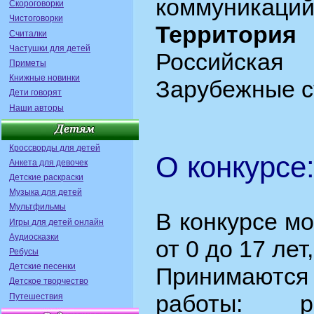
коммуникаций
Скороговорки
Чистоговорки
Территория
Считалки
Частушки для детей
Российск
Приметы
Книжные новинки
Зарубежные с
Дети говорят
Наши авторы
Кроссворды для детей
О конкурсе
Анкета для девочек
Детские раскраски
Музыка для детей
Мультфильмы
В конкурсе мо
Игры для детей онлайн
Аудиосказки
от 0 до 17 лет
Ребусы
Детские песенки
Принимаются
Детское творчество
работы: ри
Путешествия