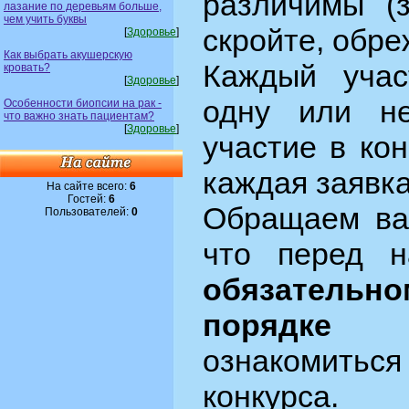
различимы (з
лазание по деревьям больше,
чем учить буквы
скройте, обреж
[
Здоровье
]
Как выбрать акушерскую
Каждый учас
кровать?
[
Здоровье
]
одну или не
Особенности биопсии на рак -
что важно знать пациентам?
[
Здоровье
]
участие в ко
каждая заявк
На сайте всего:
6
Гостей:
6
Обращаем ва
Пользователей:
0
что перед 
обязательно
порядке
не
ознакомит
конкурса.