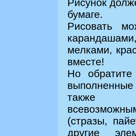
Рисунок долж
бумаге.
Рисовать мо
карандаша
мелками, кра
вместе!
Но обратите 
выполненны
также 
всевозможн
(стразы, пай
другие эле