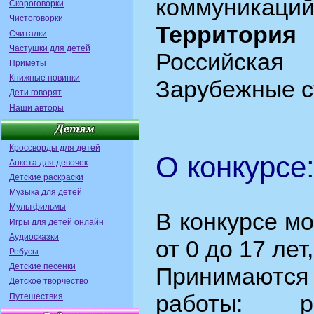
коммуникаций
Скороговорки
Чистоговорки
Территория
Считалки
Частушки для детей
Российск
Приметы
Книжные новинки
Зарубежные с
Дети говорят
Наши авторы
Кроссворды для детей
О конкурсе
Анкета для девочек
Детские раскраски
Музыка для детей
Мультфильмы
В конкурсе мо
Игры для детей онлайн
Аудиосказки
от 0 до 17 лет
Ребусы
Детские песенки
Принимаются
Детское творчество
работы: ри
Путешествия