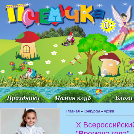
Главная
»
Конкурсы
»
Архив
X Всероссийский
"Времена года"