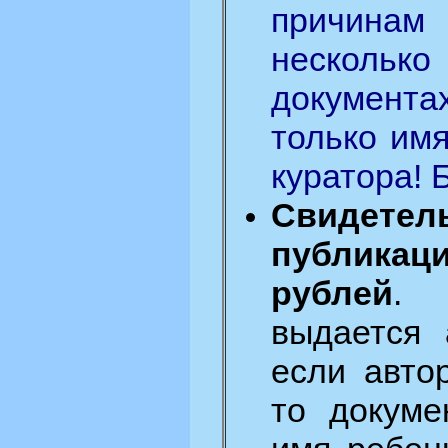
причин
несколь
документа
только имя
куратора! 
Свиде
публика
рублей
. 
выдается 
если авто
то докуме