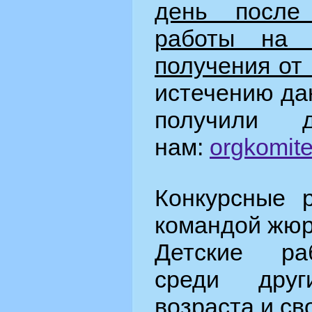
день после
работы на 
получения от
истечению да
получили д
нам:
orgkomit
Конкурсные 
командой жюр
Детские ра
среди друг
возраста и св