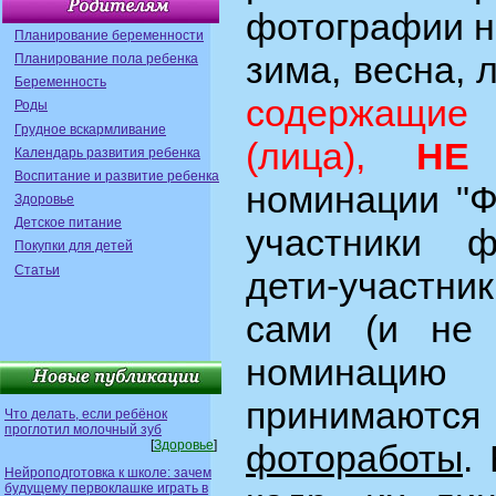
фотографии н
Планирование беременности
зима, весна, 
Планирование пола ребенка
Беременность
содержащ
Роды
Грудное вскармливание
(лица),
НЕ 
Календарь развития ребенка
Воспитание и развитие ребенка
номинации "Ф
Здоровье
Детское питание
участники ф
Покупки для детей
Статьи
дети-участн
сами (и не
номинацию
приним
Что делать, если ребёнок
проглотил молочный зуб
[
Здоровье
]
фотоработы
.
Нейроподготовка к школе: зачем
будущему первоклашке играть в