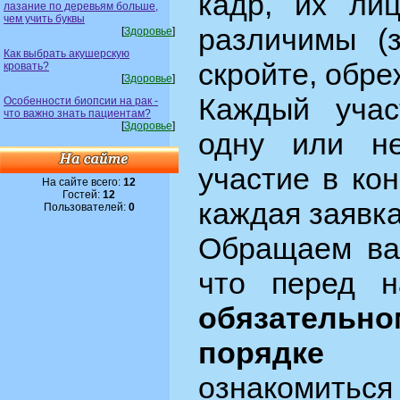
кадр, их ли
лазание по деревьям больше,
чем учить буквы
различимы (з
[
Здоровье
]
Как выбрать акушерскую
скройте, обреж
кровать?
[
Здоровье
]
Каждый учас
Особенности биопсии на рак -
что важно знать пациентам?
[
Здоровье
]
одну или не
участие в ко
На сайте всего:
12
Гостей:
12
каждая заявк
Пользователей:
0
Обращаем ва
что перед 
обязательно
порядке
не
ознакомит