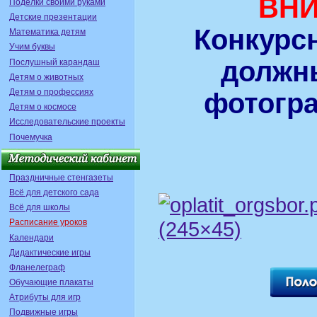
ВНИ
Поделки своими руками
Детские презентации
Конкурс
Математика детям
Учим буквы
должн
Послушный карандаш
Детям о животных
Детям о профессиях
фотогра
Детям о космосе
Исследовательские проекты
Почемучка
Праздничные стенгазеты
Всё для детского сада
Всё для школы
Расписание уроков
Календари
Дидактические игры
Фланелеграф
Обучающие плакаты
Атрибуты для игр
Подвижные игры