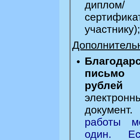
диплом/
сертифика
участнику);
Дополнитель
Благодар
письм
рублей
з
электронн
документ
работы м
один. Е