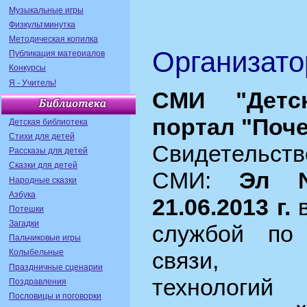
Музыкальные игры
Физкультминутка
Методическая копилка
Организато
Публикация материалов
Конкурсы
Я - Учитель!
СМИ "Детс
портал "Поч
Детская библиотека
Стихи для детей
Свидетельс
Рассказы для детей
Сказки для детей
СМИ:
Эл 
Народные сказки
Азбука
21.06.2013 г.
в
Потешки
Загадки
службой по
Пальчиковые игры
Колыбельные
связи, и
Праздничные сценарии
технолог
Поздравления
Пословицы и поговорки