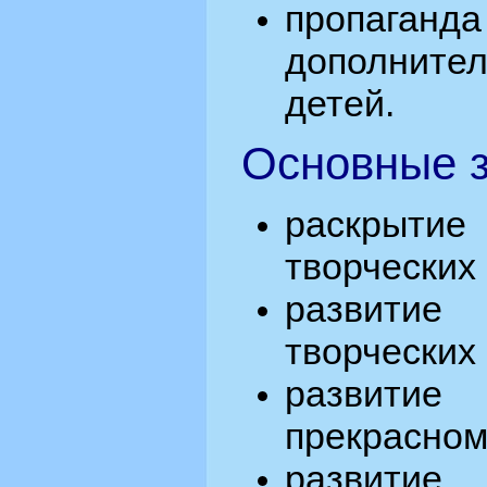
пропага
дополнит
детей.
Основные з
раскрыти
творческих
развити
творческих
развитие
прекрасном
развити