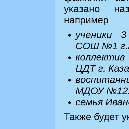
указано наз
например
ученики 
СОШ №1 г.
коллектив 
ЦДТ г. Каза
воспитанн
МДОУ №122
семья Ива
Также будет у