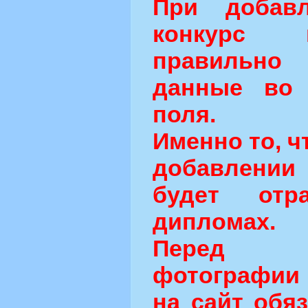
При добав
конкурс 
правильн
данные во 
поля.
Именно то, ч
добавлени
будет от
дипломах.
Перед о
фотографии 
на сайт обя