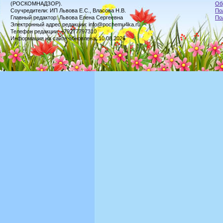
(РОСКОМНАДЗОР).
Об
Соучредители: ИП Львова Е.С., Власова Н.В.
По
Главный редактор: Львова Елена Сергеевна
По
Электронный адрес редакции: info@pochemu4ka.ru
Телефон редакции: +79277797310
Информация на сайте обновлена: 10.08.2026