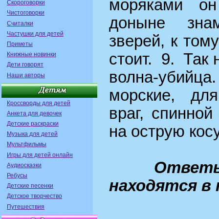
моряками о
Скороговорки
Чистоговорки
доныне зна
Считалки
Частушки для детей
зверей, к том
Приметы
стоит. 9. Так 
Книжные новинки
Дети говорят
волна-убийц
Наши авторы
морские, дл
Кроссворды для детей
враг, спинной
Анкета для девочек
Детские раскраски
на острую косу
Музыка для детей
Мультфильмы
Игры для детей онлайн
Ответы
Аудиосказки
Ребусы
находятся в
Детские песенки
Детское творчество
Путешествия