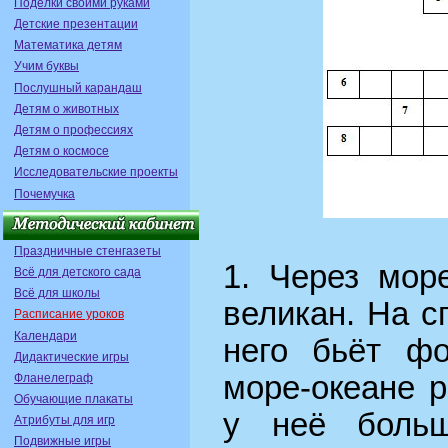
Поделки своими руками
Детские презентации
Математика детям
Учим буквы
Послушный карандаш
Детям о животных
Детям о профессиях
Детям о космосе
Исследовательские проекты
Почемучка
Праздничные стенгазеты
1. Через мор
Всё для детского сада
Всё для школы
великан. На сп
Расписание уроков
Календари
него бьёт фо
Дидактические игры
море-океане 
Фланелеграф
Обучающие плакаты
у неё больш
Атрибуты для игр
Подвижные игры