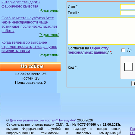
интерьере: стандарты
фабричного качества
Имя *:
[
Родителям
]
Email *:
Слабые места ноутбуков Acer:
какие неисправности чаще
возникают после нескольких лет
работы
[
Родителям
]
Когда телевизор выгоднее
отремонтировать, а когда лучше
Согласен на
Обработку
Да
заменить новым
персональных данных
?
*
:
[
Родителям
]
Код *:
На сайте всего:
25
Гостей:
25
Пользователей:
0
©
Детский развивающий портал "ПочемуЧка"
2008-2026
Свидетельство о регистрации СМИ:
Эл №ФС77-54566 от 21.06.2013г.
выдано Федеральной службой по надзору в сфере связи,
Ре
информационных технологий и массовых коммуникаций
О 