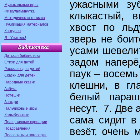
ужасными зуб
Музыкальные игры
Физкультминутка
клыкастый, в
Методическая копилка
хвост по льд
Публикация материалов
Конкурсы
зверь не боит
Я - Учитель!
усами шевелит,
Детская библиотека
задом наперё
Стихи для детей
Рассказы для детей
паук – восемь 
Сказки для детей
клешни, в гла
Народные сказки
Азбука
белый параш
Потешки
Загадки
несут. 7. Две 
Пальчиковые игры
Колыбельные
сама сидит в
Праздничные сценарии
везёт, очень 
Поздравления
Пословицы и поговорки