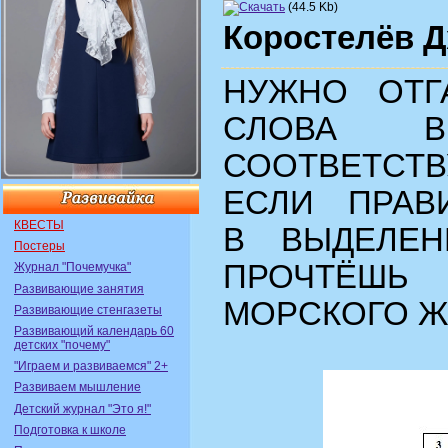
(44.5 Kb)
Коростелёв 
НУЖНО ОТГА
СЛОВА 
СООТВЕТСТ
ЕСЛИ ПРАВИ
КВЕСТЫ
В ВЫДЕЛЕ
Постеры
ПРОЧТЁ
Журнал "Почемучка"
Развивающие занятия
МОРСКОГО 
Развивающие стенгазеты
Развивающий календарь 60
детских "почему"
"Играем и развиваемся" 2+
Развиваем мышление
Детский журнал "Это я!"
Подготовка к школе