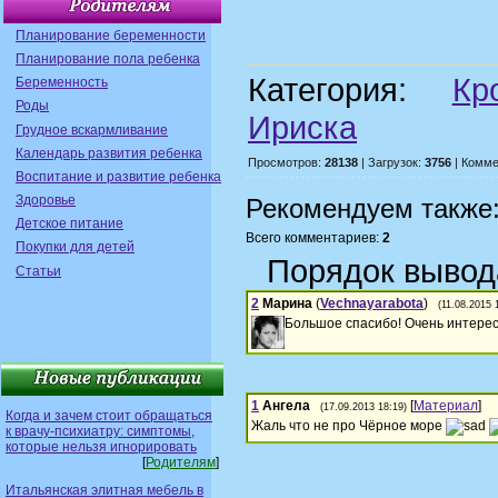
Планирование беременности
Планирование пола ребенка
Категория:
Кр
Беременность
Роды
Ириска
Грудное вскармливание
Календарь развития ребенка
Просмотров:
28138
| Загрузок:
3756
| Комме
Воспитание и развитие ребенка
Здоровье
Рекомендуем также
Детское питание
Всего комментариев:
2
Покупки для детей
Порядок вывод
Статьи
2
Марина
(
Vechnayarabota
)
(11.08.2015 
Большое спасибо! Очень интерес
1
Ангела
[
Материал
]
(17.09.2013 18:19)
Когда и зачем стоит обращаться
Жаль что не про Чёрное море
к врачу-психиатру: симптомы,
которые нельзя игнорировать
[
Родителям
]
Итальянская элитная мебель в