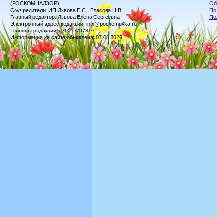
(РОСКОМНАДЗОР).
Об
Соучредители: ИП Львова Е.С., Власова Н.В.
По
Главный редактор: Львова Елена Сергеевна
По
Электронный адрес редакции: info@pochemu4ka.ru
Телефон редакции: +79277797310
Информация на сайте обновлена: 07.08.2026