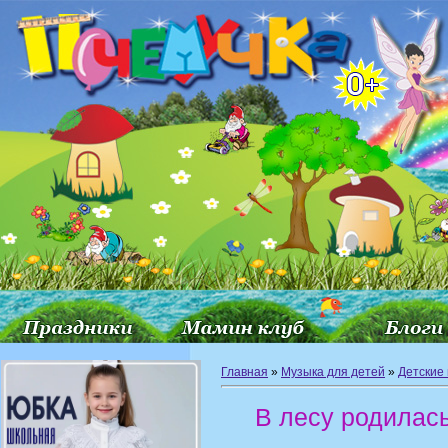
Главная
»
Музыка для детей
»
Детские
В лесу родилас