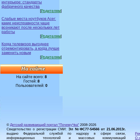
интерьере: стандарты
фабричного качества
[
Родителям
]
Слабые места ноутбуков Acer:
какие неисправности чаще
возникают после нескольких лет
работы
[
Родителям
]
Когда телевизор выгоднее
отремонтировать, а когда лучше
заменить новым
[
Родителям
]
На сайте всего:
8
Гостей:
8
Пользователей:
0
©
Детский развивающий портал "ПочемуЧка"
2008-2026
Свидетельство о регистрации СМИ:
Эл №ФС77-54566 от 21.06.2013г.
выдано Федеральной службой по надзору в сфере связи,
Ре
информационных технологий и массовых коммуникаций
О 