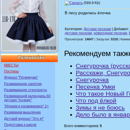
(569.9 Kb)
В лесу родилась ёлочка
Категория:
Детские песенки
| Добавил:
детские песенки
,
новогодние песенки
,
Просмотров:
14647
| Загрузок:
5318
| Комме
Рекомендуем такж
Снегурочка (русск
КВЕСТЫ
Расскажи, Снегуро
Постеры
Журнал "Почемучка"
Снегурочка
Развивающие занятия
Песенка Умки
Развивающие стенгазеты
Что такое Новый Г
Развивающий календарь 60
Что под ёлкой
детских "почему"
"Играем и развиваемся" 2+
Зимы я не боюсь
Развиваем мышление
Дело было в янва
Детский журнал "Это я!"
Подготовка к школе
Всего комментариев:
5