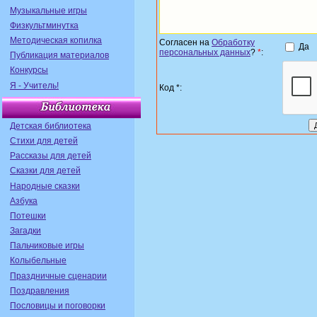
Музыкальные игры
Физкультминутка
Методическая копилка
Согласен на
Обработку
Да
персональных данных
?
*
:
Публикация материалов
Конкурсы
Я - Учитель!
Код *:
Детская библиотека
Стихи для детей
Рассказы для детей
Сказки для детей
Народные сказки
Азбука
Потешки
Загадки
Пальчиковые игры
Колыбельные
Праздничные сценарии
Поздравления
Пословицы и поговорки