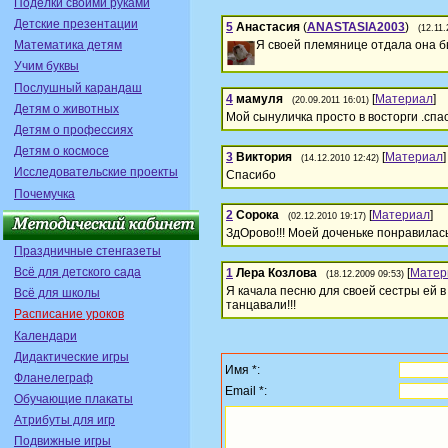
Поделки своими руками
Детские презентации
5
Анастасия
(
ANASTASIA2003
)
(12.11.
Я своей племянице отдала она бы
Математика детям
Учим буквы
Послушный карандаш
4
мамуля
[
Материал
]
(20.09.2011 16:01)
Детям о животных
Мой сынуличка просто в восторги .спа
Детям о профессиях
Детям о космосе
3
Виктория
[
Материал
]
(14.12.2010 12:42)
Исследовательские проекты
Спасибо
Почемучка
2
Сорока
[
Материал
]
(02.12.2010 19:17)
ЗдОрово!!! Моей доченьке понравилась
Праздничные стенгазеты
Всё для детского сада
1
Лера Козлова
[
Матер
(18.12.2009 09:53)
Я качала песню для своей сестры ей в
Всё для школы
танцавали!!!
Расписание уроков
Календари
Дидактические игры
Имя *:
Фланелеграф
Email *:
Обучающие плакаты
Атрибуты для игр
Подвижные игры