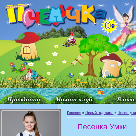
Главная
»
Новый год, зима
»
Новогодни
Песенка Умки