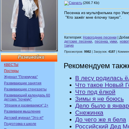
(266.7 Kb)
Песенка из мультфильма про Умк
"Кто зажёг мне ёлочку такую".
Категория:
Новогодние песенки
| Доба
детские песенки
,
песенка умки
,
ново
такую
Просмотров:
9982
| Загрузок:
4187
| Коммен
Рекомендуем такж
КВЕСТЫ
Постеры
В лесу родилась ё
Журнал "Почемучка"
Развивающие занятия
Что такое Новый Г
Развивающие стенгазеты
Что под ёлкой
Развивающий календарь 60
Зимы я не боюсь
детских "почему"
Дело было в янва
"Играем и развиваемся" 2+
Снежинка
Развиваем мышление
Детский журнал "Это я!"
До чего же я бела
Подготовка к школе
Российский Дед М