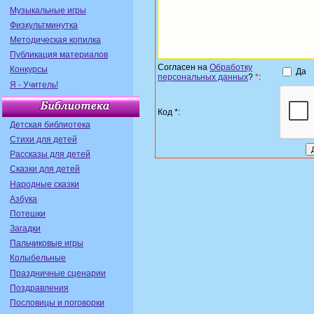
Музыкальные игры
Физкультминутка
Методическая копилка
Публикация материалов
Согласен на
Обработку
Конкурсы
Да
персональных данных
?
*
:
Я - Учитель!
Код *:
Детская библиотека
Стихи для детей
Рассказы для детей
Сказки для детей
Народные сказки
Азбука
Потешки
Загадки
Пальчиковые игры
Колыбельные
Праздничные сценарии
Поздравления
Пословицы и поговорки