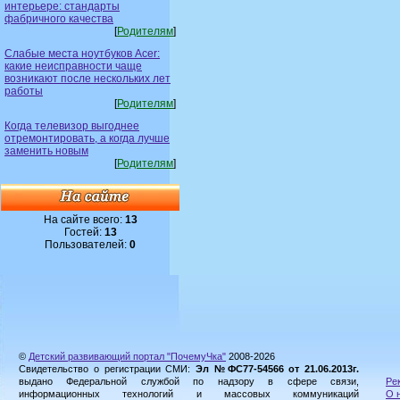
интерьере: стандарты
фабричного качества
[
Родителям
]
Слабые места ноутбуков Acer:
какие неисправности чаще
возникают после нескольких лет
работы
[
Родителям
]
Когда телевизор выгоднее
отремонтировать, а когда лучше
заменить новым
[
Родителям
]
На сайте всего:
13
Гостей:
13
Пользователей:
0
©
Детский развивающий портал "ПочемуЧка"
2008-2026
Свидетельство о регистрации СМИ:
Эл №ФС77-54566 от 21.06.2013г.
выдано Федеральной службой по надзору в сфере связи,
Ре
информационных технологий и массовых коммуникаций
О 