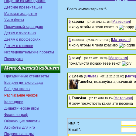
Поделки своими руками
Детские презентации
Всего комментариев:
5
Математика детям
Учим буквы
5
карина
[
Материал
]
(07.05.2012 21:18)
Послушный карандаш
я хочу чтобы я пела классно
Детям о животных
Детям о профессиях
4
ксюша
[
Материал
]
(25.04.2012 18:30)
я хочу чтобы я пела красиво
Детям о космосе
Исследовательские проекты
3
заиц*
[
Материал
]
Почемучка
(08.12.2011 18:28)
пожалуйста покажитеее текст
Праздничные стенгазеты
2
Елена
(
Эльва
)
[
Мате
(07.12.2010 23:05)
Тане4ка
, пожалуйста, скачивайте
Всё для детского сада
Всё для школы
Расписание уроков
1
Тане4ка
[
Материал
]
(07.12.2010 19:15)
Календари
Я хочу посмотреть какая это песенка
Дидактические игры
Фланелеграф
Обучающие плакаты
Имя *:
Атрибуты для игр
Email *:
Подвижные игры