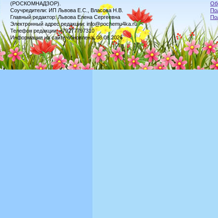
(РОСКОМНАДЗОР).
Об
Соучредители: ИП Львова Е.С., Власова Н.В.
По
Главный редактор: Львова Елена Сергеевна
По
Электронный адрес редакции: info@pochemu4ka.ru
Телефон редакции: +79277797310
Информация на сайте обновлена: 08.08.2026