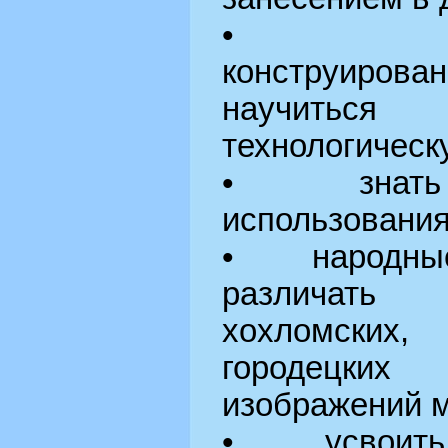
• овлад
конструиро
научить
технологическу
• знать св
использования
• народные
различат
хохломски
городецких
изображений 
• усвоить п