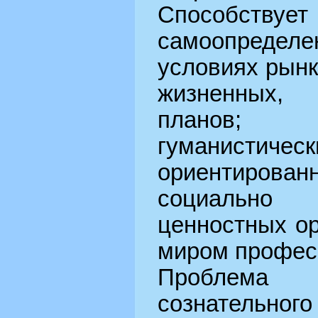
Способствует
самоопредел
условиях рын
жизненных,
планов; 
гуманистичес
ориентирован
социальн
ценностных ор
миром профес
Проблема
сознательн