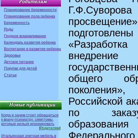
Г.Ф.Суворо
Планирование беременности
Планирование пола ребенка
просвещение»
Беременность
Роды
подготовлен
Грудное вскармливание
«Разработк
Календарь развития ребенка
Воспитание и развитие ребенка
внедрени
Здоровье
Детское питание
государств
Покупки для детей
Статьи
общего обр
поколения
Российской а
по заказ
Когда и зачем стоит обращаться
к врачу-психиатру: симптомы,
образован
которые нельзя игнорировать
[
Родителям
]
Федерально
Итальянская элитная мебель в