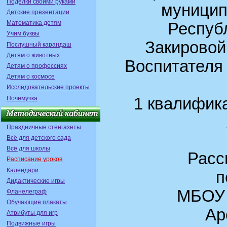
Поделки своими руками
муницип
Детские презентации
Математика детям
Респуб
Учим буквы
Закировой
Послушный карандаш
Детям о животных
Воспитателя
Детям о профессиях
Детям о космосе
Исследовательские проекты
Почемучка
1 квалифик
Праздничные стенгазеты
Всё для детского сада
Всё для школы
Рассмо
Расписание уроков
Календари
п
Дидактические игры
МБОУ 
Фланелеграф
Обучающие плакаты
Арско
Атрибуты для игр
Подвижные игры