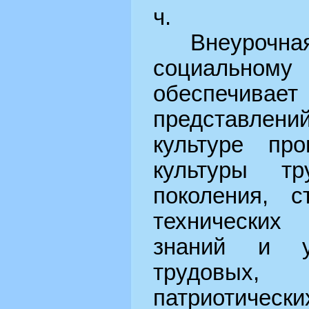
ч.
Внеурочная
социально
обеспечива
представлени
культуре про
культуры тр
поколения, с
технических
знаний и у
трудовых,
патриотическ