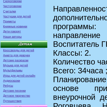
Скороговорки
Чистоговорки
Направле
Считалки
дополнительн
Частушки для детей
Приметы
программ
Книжные новинки
Дети говорят
направление
Наши авторы
Воспитатель Г
Кроссворды для детей
Классы: 2.
Анкета для девочек
Количество ча
Детские раскраски
Музыка для детей
Всего: 34часа 
Мультфильмы
Игры для детей онлайн
Планирован
Аудиосказки
Ребусы
основе при
Детские песенки
внеурочной д
Детское творчество
Путешествия
Роговцева Н