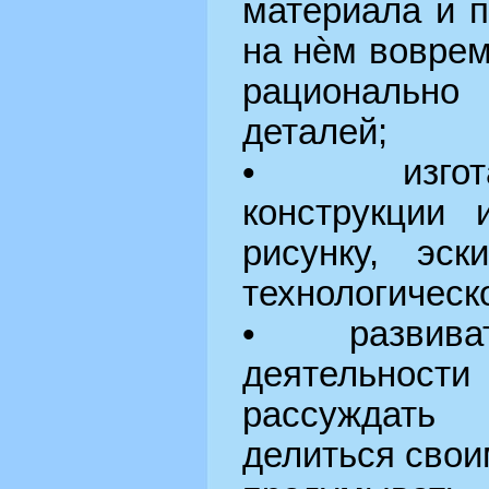
материала и 
на нѐм воврем
рационально 
деталей;
• изготав
конструкции 
рисунку, эск
технологическо
• развивать
деятельност
рассуждать
делиться сво