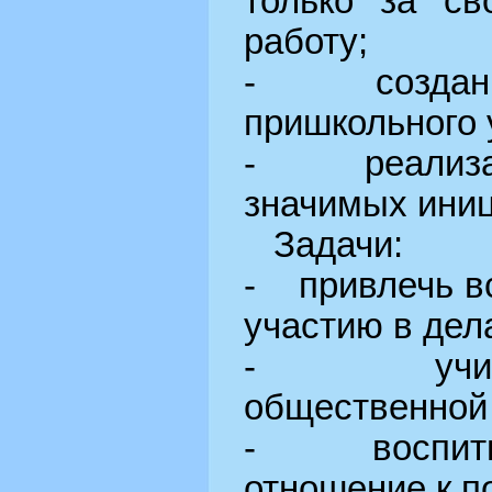
только за с
работу;
- создание
пришкольного 
- реализац
значимых иниц
Задачи:
- привлечь вс
участию в дел
- учить 
общественной
- воспитыв
отношение к п