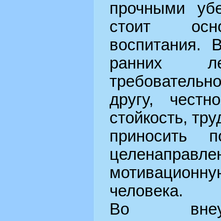
прочными уб
стоит осн
воспитания. 
ранних ле
требовательн
другу, честн
стойкость, тр
приносить п
целенаправ
мотивационн
человека.
Во внеу