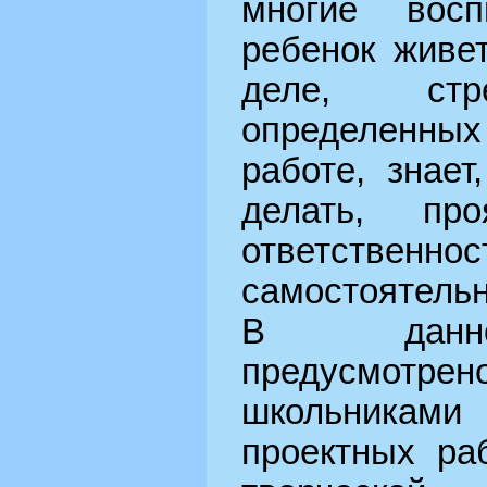
многие восп
ребенок живе
деле, стр
определенн
работе, знает
делать, про
ответс
самостоятельн
В данно
предусмот
школьника
проектных ра