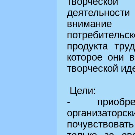
творческо
деятельнос
внимание а
потребител
продукта тру
которое они 
творческой ид
Цели:
- приобрес
организат
почувствоват