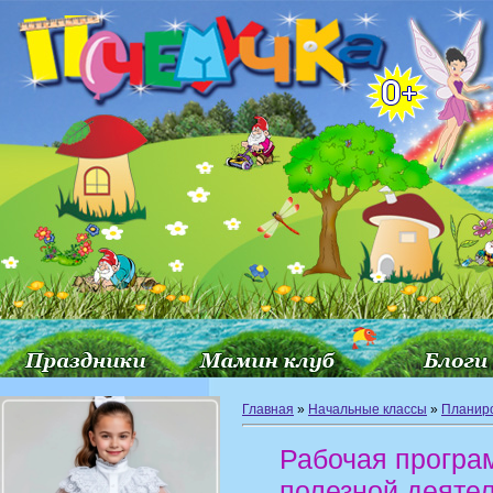
Главная
»
Начальные классы
»
Планир
Рабочая програ
полезной деяте