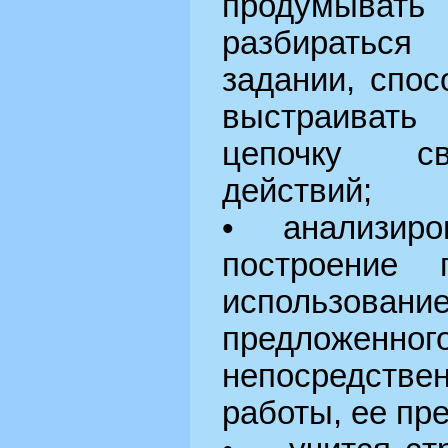
продумыват
разбиратьс
задании, спос
выстраивать
цепочку св
действий;
• анализиров
построение
использо
предложенн
непосредст
работы, ее пр