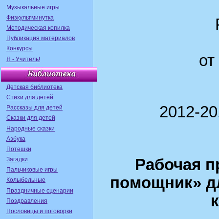
Музыкальные игры
Физкультминутка
Методическая копилка
Публикация материалов
Конкурсы
от
Я - Учитель!
Детская библиотека
Стихи для детей
2012-20
Рассказы для детей
Сказки для детей
Народные сказки
Азбука
Потешки
Загадки
Рабочая 
Пальчиковые игры
помощник» д
Колыбельные
Праздничные сценарии
Поздравления
Пословицы и поговорки