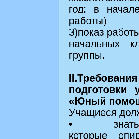
год: в начал
работы)
3)показ работ
начальных к
группы.
II.Требо
подготовки 
«Юный помощ
Учащиеся долж
• знать за
которые опи