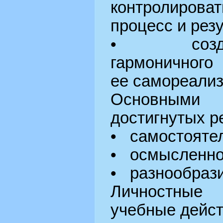
контролиро
процесс и рез
• создан
гармоничного
ее самореализ
Основными 
достигнутых р
• самостоятел
• осмысленно
• разнообрази
Личностны
учебные дейст