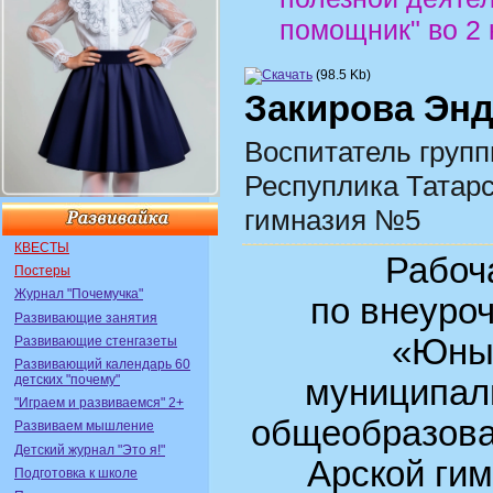
помощник" во 2 
(98.5 Kb)
Закирова Эн
Воспитатель групп
Респуплика Татарс
гимназия №5
КВЕСТЫ
Рабоч
Постеры
Журнал "Почемучка"
по внеуро
Развивающие занятия
«Юны
Развивающие стенгазеты
Развивающий календарь 60
детских "почему"
муниципал
"Играем и развиваемся" 2+
общеобразова
Развиваем мышление
Детский журнал "Это я!"
Арской ги
Подготовка к школе