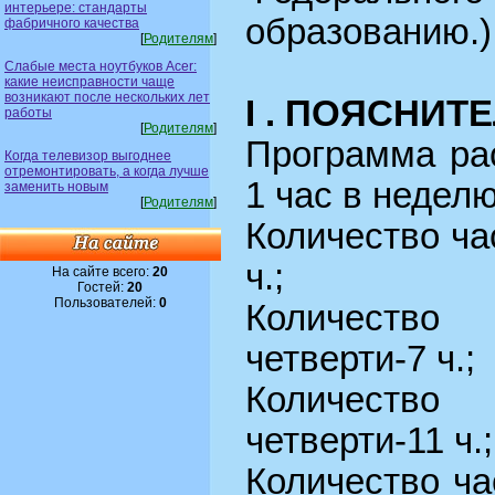
интерьере: стандарты
образованию.)
фабричного качества
[
Родителям
]
Слабые места ноутбуков Acer:
какие неисправности чаще
возникают после нескольких лет
I . ПОЯСНИТ
работы
[
Родителям
]
Программа рас
Когда телевизор выгоднее
отремонтировать, а когда лучше
1 час в неделю
заменить новым
[
Родителям
]
Количество час
ч.;
На сайте всего:
20
Гостей:
20
Пользователей:
0
Количеств
четверти-7 ч.;
Количеств
четверти-11 ч.;
Количество ча